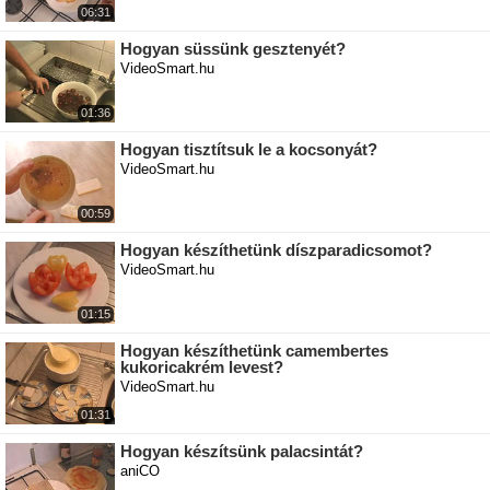
06:31
Hogyan süssünk gesztenyét?
VideoSmart.hu
01:36
Hogyan tisztítsuk le a kocsonyát?
VideoSmart.hu
00:59
Hogyan készíthetünk díszparadicsomot?
VideoSmart.hu
01:15
Hogyan készíthetünk camembertes
kukoricakrém levest?
VideoSmart.hu
01:31
Hogyan készítsünk palacsintát?
aniCO