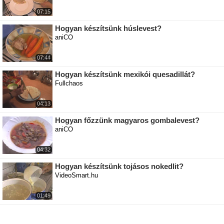
07:15
Hogyan készítsünk húslevest?
aniCO
07:44
Hogyan készítsünk mexikói quesadillát?
Fullchaos
04:13
Hogyan főzzünk magyaros gombalevest?
aniCO
04:32
Hogyan készítsünk tojásos nokedlit?
VideoSmart.hu
01:49