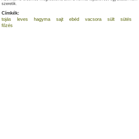
szeretik.
Címkék:
tojás
leves
hagyma
sajt
ebéd
vacsora
sült
sütés
főzés