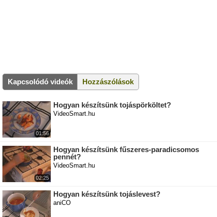
Kapcsolódó videók
Hozzászólások
Hogyan készítsünk tojáspörköltet?
VideoSmart.hu
01:56
Hogyan készítsünk fűszeres-paradicsomos
pennét?
VideoSmart.hu
02:25
Hogyan készítsünk tojáslevest?
aniCO