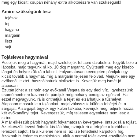
meg egy kicsit: csupán néhány extra alkotórészre van szükségünk!
Amire szükségünk lesz
tojások
tej
hagyma
margarin
liszt
sajt
Tojásleves hagymával
Pucoljuk meg a hagymát, majd szeleteljük fel apró darabokra. Tegyük bele a
lábosba, majd tegyünk rá kb. 10 dkg margarint. Gyújtsunk meg egy kisebb
lángot és helyezzük rá a lábost. Folyamatosan kevergetve pároljuk egy
kicsit tovább a hagymát, míg a margarin teljesen felolvad. Merjünk erre egy
evőkanál lisztet, használhatunk biolisztet is. Keverjük meg ismét jó
alaposan.
Ezután jöhet a szintén egy evőkanál Vegeta és egy deci víz. Igyekezzünk
csomómentesre kavarni és pároljuk még néhány percig az egészet. Ha
ezzel megvagyunk, rá is önthetjük a tejet és elzárhatjuk a tűzhelyet.
Alaposan mossuk le a tojásokat, majd válasszuk külön a fehérjét és a
sárgáját. A sárgáját tegyük egy külön tálkába, keverjük meg, adjunk hozzá
két evőkanálnyi tejet. Kevergessük, míg teljesen egyenletes nem lesz a
színe.
A már elkészült párolt hagymát folyamatosan kevergetve, öntsük rá a tojást.
Az elkészült levest öntsük kis tálkába, szórjuk rá a tetejére a korábban
lereszelt sajtot. Ha a külleme nem is, az íze feltétlenül kárpótolni fog.
Azoknak is érdemes megkóstolni, akik a normál tojáslevest egyáltalán nem