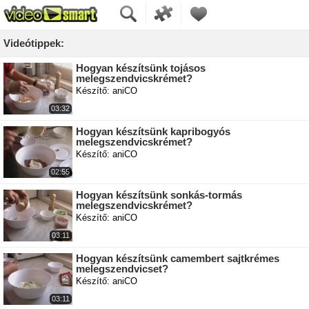
Videótippek:
Hogyan készítsünk tojásos
melegszendvicskrémet?
Készítő: aniCO
03:32
Hogyan készítsünk kapribogyós
melegszendvicskrémet?
Készítő: aniCO
02:55
Hogyan készítsünk sonkás-tormás
melegszendvicskrémet?
Készítő: aniCO
03:11
Hogyan készítsünk camembert sajtkrémes
melegszendvicset?
Készítő: aniCO
03:11