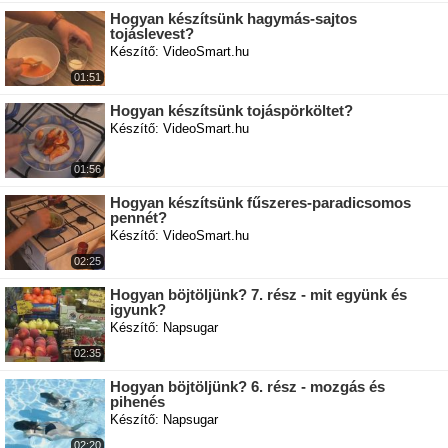
Hogyan készítsünk hagymás-sajtos
tojáslevest?
Készítő: VideoSmart.hu
01:51
Hogyan készítsünk tojáspörköltet?
Készítő: VideoSmart.hu
01:56
Hogyan készítsünk fűszeres-paradicsomos
pennét?
Készítő: VideoSmart.hu
02:25
Hogyan böjtöljünk? 7. rész - mit együnk és
igyunk?
Készítő: Napsugar
02:35
Hogyan böjtöljünk? 6. rész - mozgás és
pihenés
Készítő: Napsugar
02:20