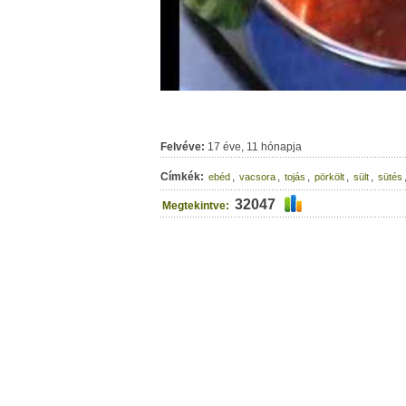
Felvéve:
17 éve, 11 hónapja
Címkék:
,
,
,
,
,
ebéd
vacsora
tojás
pörkölt
sült
sütés
32047
Megtekintve: