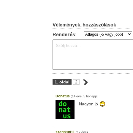
Vélemények, hozzászólások
Rendezés:
1. oldal
2
Donatus
(14 éve, 5 hónapja)
Nagyon jó
szentkuti11
(17 éve)