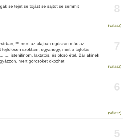
8
ák se tejet se tojást se sajtot se semmit
(válasz)
7
sírban,!!!! mert az olajban egészen más az
n ezt tejfölösen szoktam, ugyanúgy, mint a tejfölös
.......... istenifinom, laktatós, és olcsó étel. Bár akinek
gyázzon, mert görcsöket okozhat.
(válasz)
6
(válasz)
5