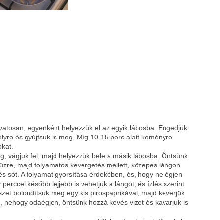
Google
Digg
óvatosan, egyenként helyezzük el az egyik lábosba. Engedjük
helyre és gyújtsuk is meg. Míg 10-15 perc alatt keményre
ókat.
g, vágjuk fel, majd helyezzük bele a másik lábosba. Öntsünk
tűzre, majd folyamatos kevergetés mellett, közepes lángon
s sót. A folyamat gyorsítása érdekében, és, hogy ne égjen
erccel később lejjebb is vehetjük a lángot, és ízlés szerint
zet bolondítsuk meg egy kis pirospaprikával, majd keverjük
a, nehogy odaégjen, öntsünk hozzá kevés vizet és kavarjuk is