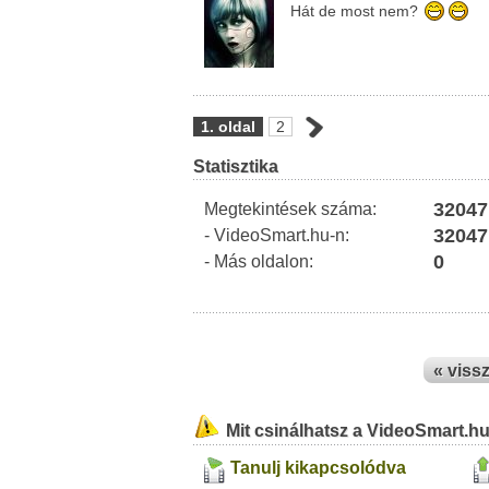
Hát de most nem?
1. oldal
2
Statisztika
32047
Megtekintések száma:
32047
- VideoSmart.hu-n:
0
- Más oldalon:
« viss
Mit csinálhatsz a VideoSmart.h
Tanulj kikapcsolódva