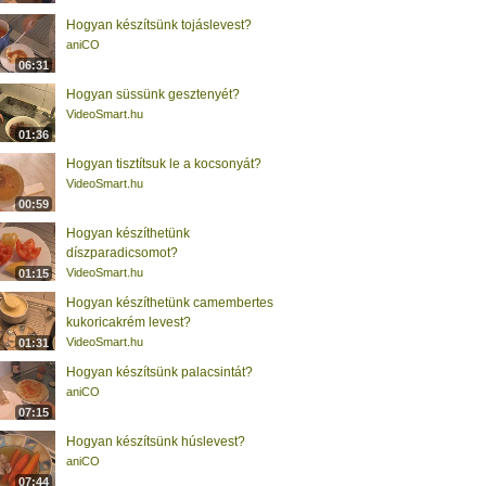
Hogyan készítsünk tojáslevest?
aniCO
06:31
Hogyan süssünk gesztenyét?
VideoSmart.hu
01:36
Hogyan tisztítsuk le a kocsonyát?
VideoSmart.hu
00:59
Hogyan készíthetünk
díszparadicsomot?
VideoSmart.hu
01:15
Hogyan készíthetünk camembertes
kukoricakrém levest?
VideoSmart.hu
01:31
Hogyan készítsünk palacsintát?
aniCO
07:15
Hogyan készítsünk húslevest?
aniCO
07:44