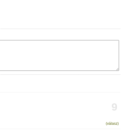
9
(válasz)