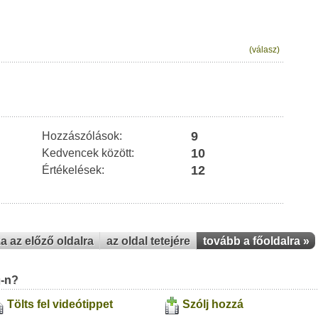
(válasz)
9
Hozzászólások:
10
Kedvencek között:
12
Értékelések:
za az előző oldalra
az oldal tetejére
tovább a főoldalra »
u-n?
Tölts fel videótippet
Szólj hozzá