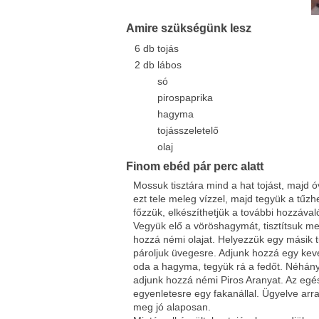
Facebook
Twitter
Amire szükségünk lesz
Del.icio.us
Live
6
db
tojás
2
db
lábos
só
pirospaprika
hagyma
tojásszeletelő
olaj
Finom ebéd pár perc alatt
Mossuk tisztára mind a hat tojást, majd 
ezt tele meleg vízzel, majd tegyük a tűz
főzzük, elkészíthetjük a további hozzával
Vegyük elő a vöröshagymát, tisztítsuk me
hozzá némi olajat. Helyezzük egy másik 
pároljuk üvegesre. Adjunk hozzá egy kevé
oda a hagyma, tegyük rá a fedőt. Néhány p
adjunk hozzá némi Piros Aranyat. Az egés
egyenletesre egy fakanállal. Ügyelve arr
meg jó alaposan.