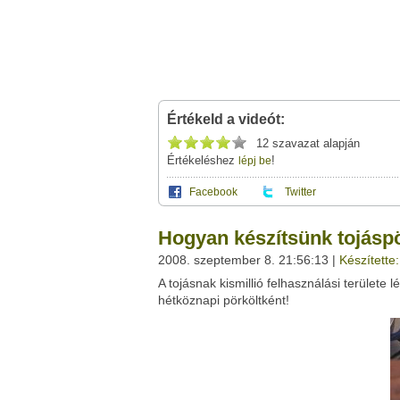
Értékeld a videót:
12 szavazat alapján
Értékeléshez
!
lépj be
Facebook
Twitter
Ez a videótipp a következő klub(ok)ba tartoz
A(z) "Hogyan készítsünk tojáspörköltet?" c
Hogyan készítsünk tojáspö
leveleződet
,
vagy
ezt a felületet:
Ez a videó nem még nem tartozik egy kl
2008. szeptember 8. 21:56:13 |
Készítette
Neved:
A tojásnak kismillió felhasználási területe l
Ha van egy kis időd,
nézz szét meglévő klubja
E-mail címed:
hétköznapi pörköltként!
Címzett e-mail címe: