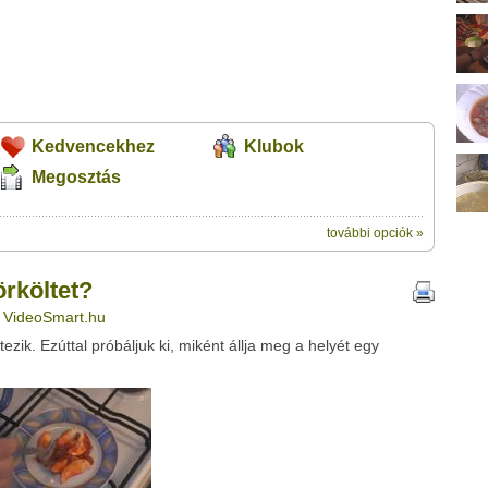
Kedvencekhez
Klubok
Megosztás
további opciók »
ik:
megosztásához használhatod a saját
ímű videótipp
rköltet?
ubhoz sem.
: VideoSmart.hu
Üzenet (opcionális):
étezik. Ezúttal próbáljuk ki, miként állja meg a helyét egy
!
ink között