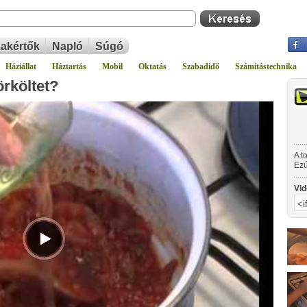
akértők
Napló
Súgó
Háziállat
Háztartás
Mobil
Oktatás
Szabadidő
Számítástechnika
rköltet?
A t
Ezú
hét
Vid