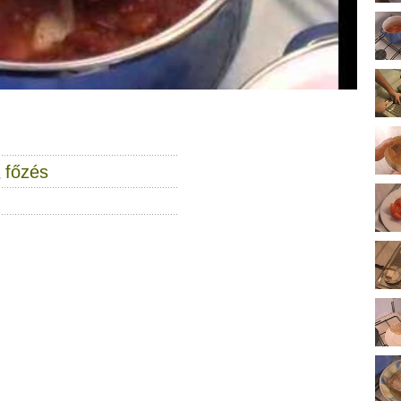
főzés
,