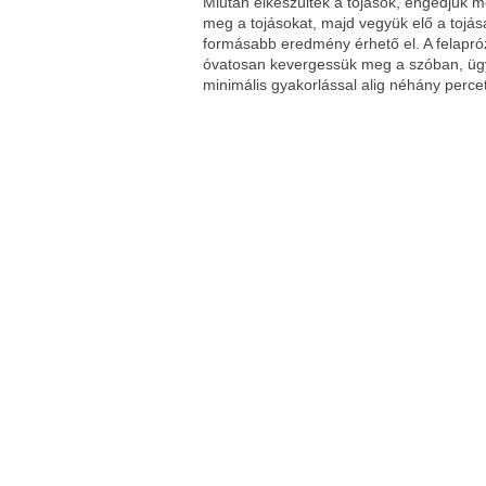
Miután elkészültek a tojások, engedjük me
meg a tojásokat, majd vegyük elő a tojás
formásabb eredmény érhető el. A felapróz
óvatosan kevergessük meg a szóban, ügye
minimális gyakorlással alig néhány perce