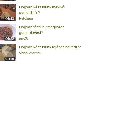
Hogyan készítsünk mexikói
quesadillát?
Fullchaos
04:13
Hogyan főzzünk magyaros
gombalevest?
aniCO
04:32
Hogyan készítsünk tojásos nokedlit?
VideoSmart.hu
01:49