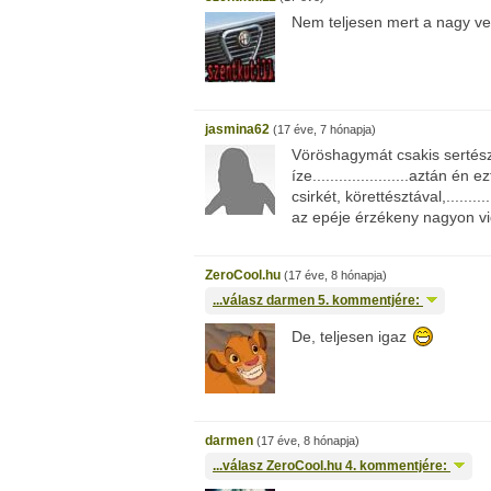
Nem teljesen mert a nagy veg
jasmina62
(17 éve, 7 hónapja)
Vöröshagymát csakis sertész
íze......................aztán é
csirkét, körettésztával,........
az epéje érzékeny nagyon vi
ZeroCool.hu
(17 éve, 8 hónapja)
...válasz
darmen
5. kommentjére:
De, teljesen igaz
darmen
(17 éve, 8 hónapja)
...válasz
ZeroCool.hu
4. kommentjére: