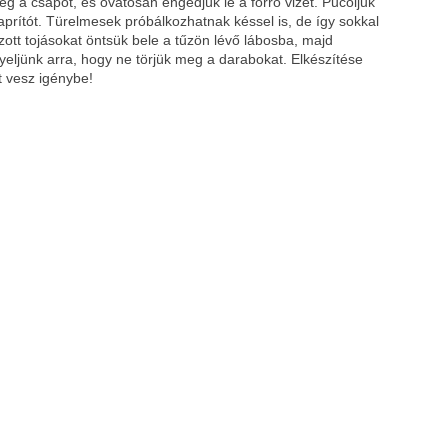
g a csapot, és óvatosan engedjük le a forró vizet. Pucoljuk
aprítót. Türelmesek próbálkozhatnak késsel is, de így sokkal
ott tojásokat öntsük bele a tűzön lévő lábosba, majd
ljünk arra, hogy ne törjük meg a darabokat. Elkészítése
t vesz igénybe!