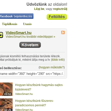
Üdvözlünk
az oldalon!
Lépj be
, vagy
regisztrálj
Feltöltés
Táplálkozás
Utazás
VideoSmart.hu
VideoSmart.hu további videótippjei »
ojásnak kismillió felhasználási területe létezik.
ttal próbáljuk ki, miként állja meg a helyét egy
(
több infó
)
köznapi pörköltként!
(
hogyan működik?
)
eó beillesztése:
Hogyan készítsünk hagymás-sajtos
tojáslevest?
VideoSmart.hu
01:51
Hogyan készítsünk fűszeres-
paradicsomos pennét?
VideoSmart.hu
02:25