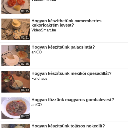
01:15
Hogyan készíthetünk camembertes
kukoricakrém levest?
VideoSmart.hu
01:31
Hogyan készítsünk palacsintát?
aniCO
07:15
Hogyan készítsünk mexikói quesadillát?
Fullchaos
04:13
Hogyan főzzünk magyaros gombalevest?
aniCO
04:32
Hogyan készítsünk tojásos nokedlit?