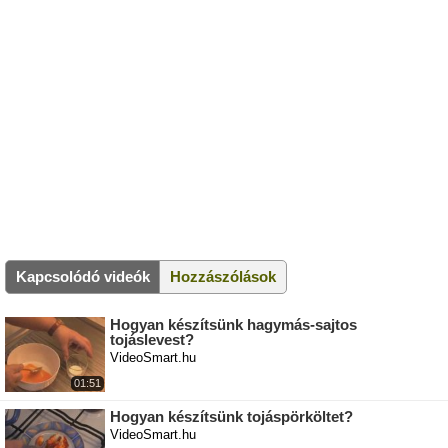
Kapcsolódó videók
Hozzászólások
Hogyan készítsünk hagymás-sajtos
tojáslevest?
VideoSmart.hu
01:51
Hogyan készítsünk tojáspörköltet?
VideoSmart.hu