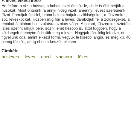
A leves elkészítése
Ha felforrt a víz a hússal, a habos levet öntsük le, de le is öblíthetjük a
húsokat. Most öntsünk rá annyi hideg vizet, amennyi levest szeretnénk
főzni. Forraljuk újra fel, utána belerakhatjuk a zöldségeket, a fűszereket,
sót, leveskockát. Közben míg forr a leves, daraboljuk fel a zöldségeket, a
répákat általában hosszúkásra szokás vágni. A borsot, fűszereket szintén
ízlés szerint rakjuk bele, sózni lehet később is, attól függően, hogy a
zöldségek mennyire édesítik meg a levet. Hagyjuk főni félig lefedve, de
figyeljünk oda, amint elkezd forrni, vegyük le kisebb lángra, és még kb. 40
percig főzzük, amíg el nem készül teljesen.
Címkék:
húsleves
leves
ebéd
vacsora
főzés