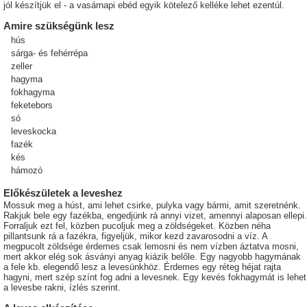
jól készítjük el - a vasárnapi ebéd egyik kötelező kelléke lehet ezentúl.
Amire szükségünk lesz
hús
sárga- és fehérrépa
zeller
hagyma
fokhagyma
feketebors
só
leveskocka
fazék
kés
hámozó
Előkészületek a leveshez
Mossuk meg a húst, ami lehet csirke, pulyka vagy bármi, amit szeretnénk.
Rakjuk bele egy fazékba, engedjünk rá annyi vizet, amennyi alaposan ellepi.
Forraljuk ezt fel, közben pucoljuk meg a zöldségeket. Közben néha
pillantsunk rá a fazékra, figyeljük, mikor kezd zavarosodni a víz. A
megpucolt zöldsége érdemes csak lemosni és nem vízben áztatva mosni,
mert akkor elég sok ásványi anyag kiázik belőle. Egy nagyobb hagymának
a fele kb. elegendő lesz a levesünkhöz. Érdemes egy réteg héjat rajta
hagyni, mert szép színt fog adni a levesnek. Egy kevés fokhagymát is lehet
a levesbe rakni, ízlés szerint.