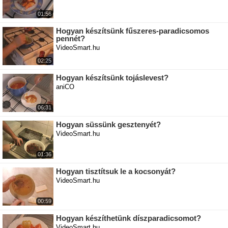
01:56
Hogyan készítsünk fűszeres-paradicsomos
pennét?
VideoSmart.hu
02:25
Hogyan készítsünk tojáslevest?
aniCO
06:31
Hogyan süssünk gesztenyét?
VideoSmart.hu
01:36
Hogyan tisztítsuk le a kocsonyát?
VideoSmart.hu
00:59
Hogyan készíthetünk díszparadicsomot?
VideoSmart.hu