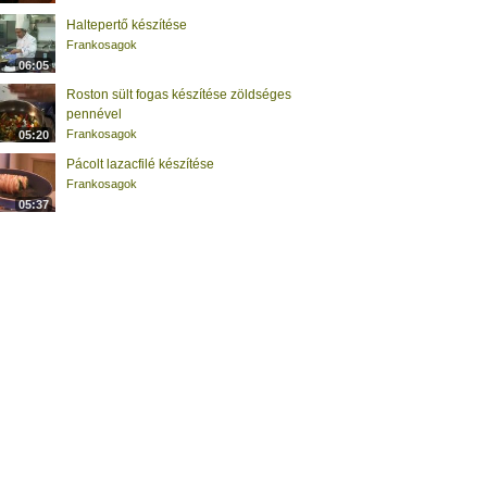
Haltepertő készítése
Frankosagok
06:05
Roston sült fogas készítése zöldséges
pennével
Frankosagok
05:20
Pácolt lazacfilé készítése
Frankosagok
05:37