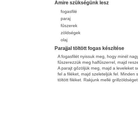
Amire szükségünk lesz
fogasfilé
paraj
fűszerek
zöldségek
olaj
Parajjal töltött fogas készítése
A fogasfilét nyissuk meg, hogy minél nagy
fűszerezzük meg halfűszerrel, majd resz
A parajt gőzöljük meg, majd a leveleket 
fel a filéket, majd szeleteljük fel. Minde
töltött filéket. Rakjunk mellé grillzöldséget