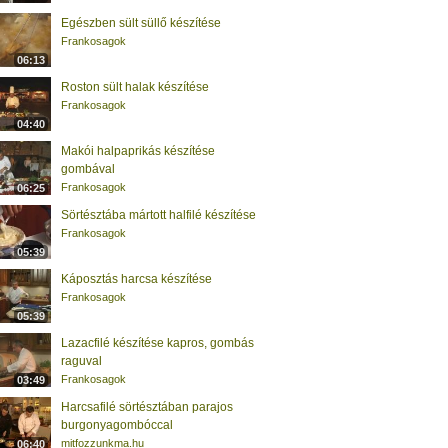
Egészben sült süllő készítése
Frankosagok
06:13
Roston sült halak készítése
Frankosagok
04:40
Makói halpaprikás készítése
gombával
Frankosagok
06:25
Sörtésztába mártott halfilé készítése
Frankosagok
05:39
Káposztás harcsa készítése
Frankosagok
05:39
Lazacfilé készítése kapros, gombás
raguval
Frankosagok
03:49
Harcsafilé sörtésztában parajos
burgonyagombóccal
mitfozzunkma.hu
06:40