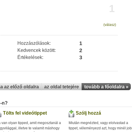
1
(válasz)
1
Hozzászólások:
2
Kedvencek között:
3
Értékelések:
za az előző oldalra
az oldal tetejére
tovább a főoldalra »
u-n?
Tölts fel videótippet
Szólj hozzá
 van olyan tipped, amit megosztanál a
Miután megnézted, vagy elolvastad a
gyvilággal, illetve te valamit máshogy
tippet, véleményezd azt, hogy minél jo