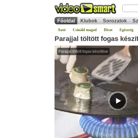
Főoldal
Klubok
Sorozatok
Sz
Autó
Csináld magad
Divat
Egészség
Parajjal töltött fogas készí