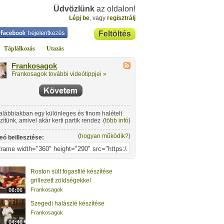
Üdvözlünk
az oldalon!
Lépj be
, vagy
regisztrálj
Feltöltés
Táplálkozás
Utazás
Frankosagok
Frankosagok további videótippjei »
alábbiakban egy különleges és finom halételt
zítünk, amivel akár kerti partik rendezésekor is
(
több infó
)
rukkolhatunk.
(
hogyan működik?
)
eó beillesztése:
Roston sült fogasfilé készítése
grillezett zöldségekkel
Frankosagok
06:06
Szegedi halászlé készítése
Frankosagok
04:46