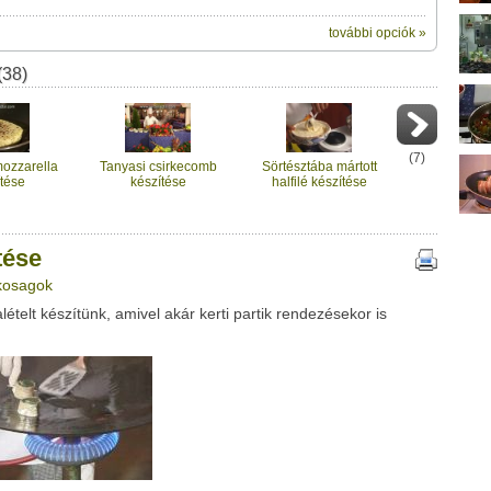
további opciók »
ik:
(38)
megosztásához használhatod a saját leveleződet
 videótipp
,
ubhoz sem.
Üzenet (opcionális):
!
ink között
(
7
)
mozzarella
Tanyasi csirkecomb
Sörtésztába mártott
tése
készítése
halfilé készítése
tése
nkosagok
ételt készítünk, amivel akár kerti partik rendezésekor is
Google
Digg