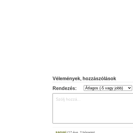
Vélemények, hozzászólások
Rendezés:
sarusi
(17 éve, 2 hónapja)