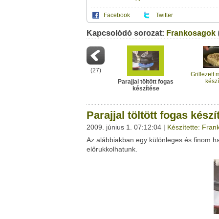
Facebook
Twitter
Kapcsolódó sorozat:
Ez a videótipp a következő klub(ok)ba tartoz
Frankosagok
A(z) "Parajjal töltött fogas készítése" című
vagy
ezt a felületet:
Ez a videó nem még nem tartozik egy kl
Neved:
Ha van egy kis időd,
nézz szét meglévő klubja
(
27
)
E-mail címed:
Grillezett 
készí
Parajjal töltött fogas
készítése
Címzett e-mail címe:
Parajjal töltött fogas készí
2009. június 1. 07:12:04 |
Készítette: Fra
Az alábbiakban egy különleges és finom hal
Facebook
Twitter
előrukkolhatunk.
Del.icio.us
Live