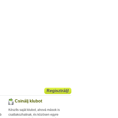
Regisztrálj!
Csinálj klubot
Készíts saját klubot, ahová mások is
bb
csatlakozhatnak, és közösen egyre