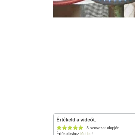
Értékeld a videót:
3 szavazat alapján
Értékeléshez
!
lépj be