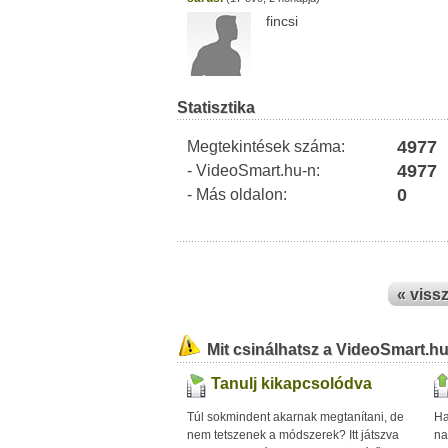
fincsi
Statisztika
4977
Megtekintések száma:
4977
- VideoSmart.hu-n:
0
- Más oldalon:
« viss
Mit csinálhatsz a VideoSmart.h
Tanulj kikapcsolódva
Túl sokmindent akarnak megtanítani, de
Ha
nem tetszenek a módszerek? Itt játszva
na