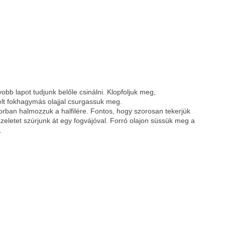
obb lapot tudjunk belőle csinálni. Klopfoljuk meg,
elt fokhagymás olajjal csurgassuk meg.
sorban halmozzuk a halfilére. Fontos, hogy szorosan tekerjük
n szeletet szúrjunk át egy fogvájóval. Forró olajon süssük meg a
.