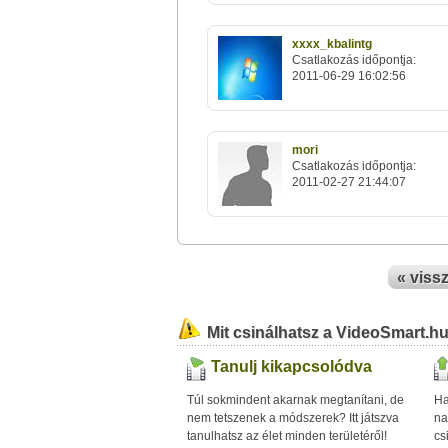
xxxx_kbalintg
Csatlakozás időpontja:
2011-06-29 16:02:56
mori
Csatlakozás időpontja:
2011-02-27 21:44:07
« viss
Mit csinálhatsz a VideoSmart.h
Tanulj kikapcsolódva
Túl sokmindent akarnak megtanítani, de
Ha
nem tetszenek a módszerek? Itt játszva
na
tanulhatsz az élet minden területéről!
cs