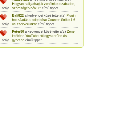
Hogyan hallgathatjuk zenéinket szabadon,
1 órája
számítógép nélkül?
című tippet.
Bali822
a kedvencei közé tette a(z)
Plugin
hozzáadása, telepítése Counter-Strike 1.6-
1 órája
os szerverünkre
című tippet.
Peter80
a kedvencei közé tette a(z)
Zene
letöltése YouTube-ról egyszerűen és
1 órája
gyorsan
című tippet.
Heni77
a kedvencei közé tette a(z)
Counter
Strike: Source Szerver készítés
1 órája
egyszerűen
című tippet.
Zoli94
a kedvencei közé tette a(z)
Counter-
Strike: új pályák telepítése szerverünkre
1 órája
egyszerűen
című tippet.
Csabszii88
a kedvencei közé tette a(z)
MP3 letöltése videóról a VidtoMP3
1 órája
segítségével
című tippet.
Lidiaa
a kedvencei közé tette a(z)
MP3
letöltése videóról a VidtoMP3 segítségével
1 órája
című tippet.
tomanekpetike
a kedvencei közé tette a(z)
Counter Strike: Source Szerver készítés
1 órája
egyszerűen
című tippet.
tomanekpeti
a kedvencei közé tette a(z)
Plugin hozzáadása, telepítése Counter-
1 órája
Strike 1.6-os szerverünkre
című tippet.