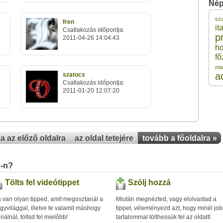
Nép
sz
fren
1
ita
Csatlakozás időpontja:
p
2011-04-26 14:04:43
h
1
fő
mi
a
szatocs
1
Csatlakozás időpontja:
2011-01-20 12:07:20
1
1
za az előző oldalra
az oldal tetejére
tovább a főoldalra »
u-n?
Tölts fel videótippet
Szólj hozzá
 van olyan tipped, amit megosztanál a
Miután megnézted, vagy elolvastad a
gyvilággal, illetve te valamit máshogy
tippet, véleményezd azt, hogy minél jo
inálnál, töltsd fel mielőbb!
tartalommal tölthessük fel az oldalt!