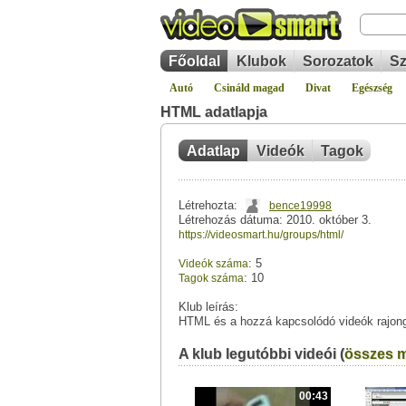
Főoldal
Klubok
Sorozatok
Sz
Autó
Csináld magad
Divat
Egészség
HTML adatlapja
Adatlap
Videók
Tagok
Létrehozta:
bence19998
Létrehozás dátuma: 2010. október 3.
https://videosmart.hu/groups/html/
: 5
Videók száma
: 10
Tagok száma
Klub leírás:
HTML és a hozzá kapcsolódó videók rajong
A klub legutóbbi videói (
összes m
00:43