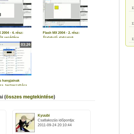
1
1
 2004 - 4. rész:
Flash MX 2004 - 2. rész:
ók vezérlése
Átalakuló alakzatok
1
animációval
03:26
1
1
 hangjainak
ása, testreszabása
1
ngunkkal
i (
összes megtekintése
)
1
Kyuubi
1
Csatlakozás időpontja:
2011-09-24 20:10:44
1