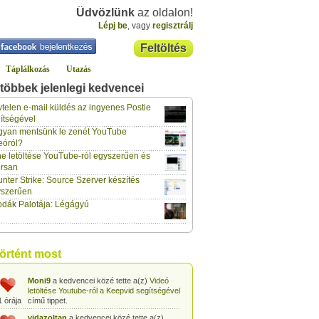
Üdvözlünk
az oldalon!
Lépj be
, vagy
regisztrálj
Feltöltés
Táplálkozás
Utazás
többek jelenlegi kedvencei
gabor733
a kedvencei közé tette a(z)
Leopárdgekkó-etetés egyszerű csipesszel
telen e-mail küldés az ingyenes Postie
1 órája
című tippet.
ítségével
yan mentsünk le zenét YouTube
gabor733
a kedvencei közé tette a(z)
eóról?
Hogyan készítsünk tojáslevest?
című tippet.
1 órája
e letöltése YouTube-ról egyszerűen és
rsan
gabor733
a kedvencei közé tette a(z)
nter Strike: Source Szerver készítés
Hogyan készítsünk fűszeres-paradicsomos
1 órája
pennét?
című tippet.
yszerűen
dák Palotája: Légágyú
gabor733
a kedvencei közé tette a(z)
Babakonyha - Almaszósz készítése 6
1 órája
hónapos kortól
című tippet.
gabor733
a kedvencei közé tette a(z)
történt most
Babakonyha - Alma-banán püré készítése
1 órája
egyszerűen
című tippet.
Moni9
a kedvencei közé tette a(z)
Videó
letöltése Youtube-ról a Keepvid segítségével
1 órája
című tippet.
vidazoltan
a kedvencei közé tette a(z)