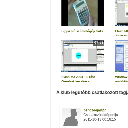
Egyszerű számológép trükk
Flash MX
Animáci
07:53
Flash MX 2004 - 3. rész:
Windows
Gombok készítése
átalakít
saját ha
A klub legutóbb csatlakozott tagja
benczeejay27
Csatlakozás időpontja:
2011-10-13 00:18:15