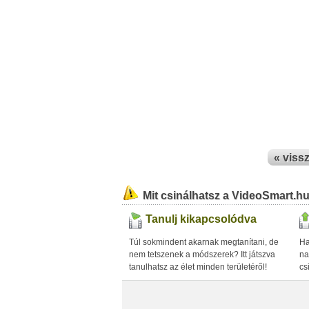
« viss
Mit csinálhatsz a VideoSmart.h
Tanulj kikapcsolódva
Túl sokmindent akarnak megtanítani, de
Ha
nem tetszenek a módszerek? Itt játszva
na
tanulhatsz az élet minden területéről!
cs