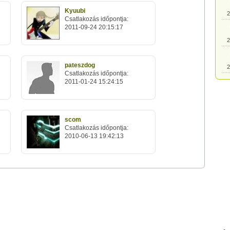
Kyuubi
2
Csatlakozás időpontja:
2011-09-24 20:15:17
2
pateszdog
2
Csatlakozás időpontja:
2011-01-24 15:24:15
2
scom
2
Csatlakozás időpontja:
2010-06-13 19:42:13
2
2
2
2