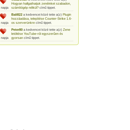
Hogyan hallgathatjuk zenéinket szabadon,
 napja
számítógép nélkül?
című tippet.
Bali822
a kedvencei közé tette a(z)
Plugin
hozzáadása, telepítése Counter-Strike 1.6-
 napja
os szerverünkre
című tippet.
Peter80
a kedvencei közé tette a(z)
Zene
letöltése YouTube-ról egyszerűen és
 napja
gyorsan
című tippet.
Heni77
a kedvencei közé tette a(z)
Counter
Strike: Source Szerver készítés
 napja
egyszerűen
című tippet.
Zoli94
a kedvencei közé tette a(z)
Counter-
Strike: új pályák telepítése szerverünkre
 napja
egyszerűen
című tippet.
Csabszii88
a kedvencei közé tette a(z)
MP3 letöltése videóról a VidtoMP3
 napja
segítségével
című tippet.
Lidiaa
a kedvencei közé tette a(z)
MP3
letöltése videóról a VidtoMP3 segítségével
 napja
című tippet.
tomanekpetike
a kedvencei közé tette a(z)
Counter Strike: Source Szerver készítés
 napja
egyszerűen
című tippet.
tomanekpeti
a kedvencei közé tette a(z)
Plugin hozzáadása, telepítése Counter-
 napja
Strike 1.6-os szerverünkre
című tippet.