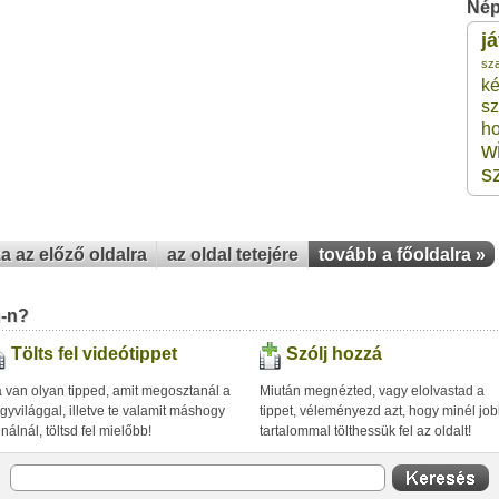
Nép
j
2
sz
ké
sz
2
h
w
2
s
2
za az előző oldalra
az oldal tetejére
tovább a főoldalra »
2
u-n?
Tölts fel videótippet
Szólj hozzá
 van olyan tipped, amit megosztanál a
Miután megnézted, vagy elolvastad a
gyvilággal, illetve te valamit máshogy
tippet, véleményezd azt, hogy minél jo
inálnál, töltsd fel mielőbb!
tartalommal tölthessük fel az oldalt!