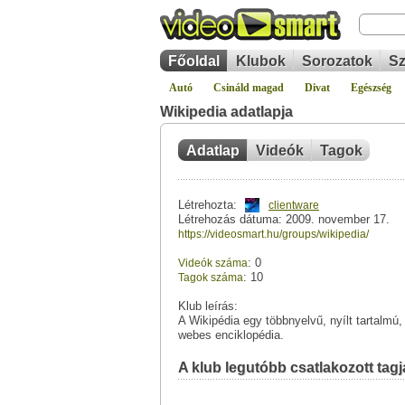
Főoldal
Klubok
Sorozatok
Sz
Autó
Csináld magad
Divat
Egészség
Wikipedia adatlapja
Adatlap
Videók
Tagok
Létrehozta:
clientware
Létrehozás dátuma: 2009. november 17.
https://videosmart.hu/groups/wikipedia/
: 0
Videók száma
: 10
Tagok száma
Klub leírás:
A Wikipédia egy többnyelvű, nyílt tartalmú, 
webes enciklopédia.
A klub legutóbb csatlakozott tagja