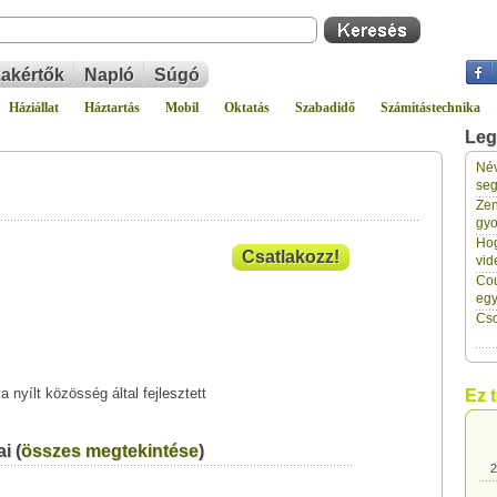
akértők
Napló
Súgó
Háziállat
Háztartás
Mobil
Oktatás
Szabadidő
Számítástechnika
Leg
Név
2
seg
Zen
gyo
2
Hog
Csatlakozz!
vid
Cou
2
eg
Cso
2
a nyílt közösség által fejlesztett
Ez 
2
i (
összes megtekintése
)
2