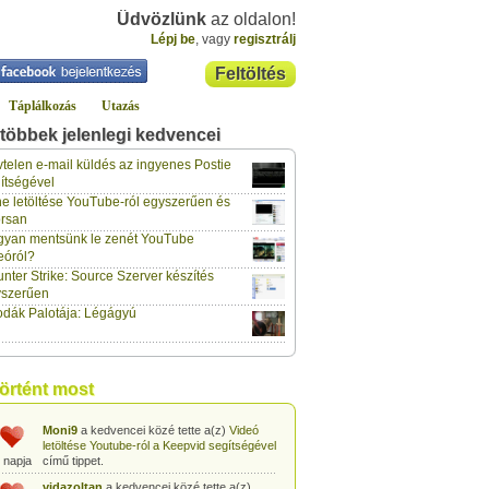
Üdvözlünk
az oldalon!
Lépj be
, vagy
regisztrálj
Feltöltés
Táplálkozás
Utazás
többek jelenlegi kedvencei
gabor733
a kedvencei közé tette a(z)
Leopárdgekkó-etetés egyszerű csipesszel
telen e-mail küldés az ingyenes Postie
 napja
című tippet.
ítségével
e letöltése YouTube-ról egyszerűen és
gabor733
a kedvencei közé tette a(z)
rsan
Hogyan készítsünk tojáslevest?
című tippet.
 napja
yan mentsünk le zenét YouTube
eóról?
gabor733
a kedvencei közé tette a(z)
nter Strike: Source Szerver készítés
Hogyan készítsünk fűszeres-paradicsomos
 napja
pennét?
című tippet.
yszerűen
dák Palotája: Légágyú
gabor733
a kedvencei közé tette a(z)
Babakonyha - Almaszósz készítése 6
 napja
hónapos kortól
című tippet.
gabor733
a kedvencei közé tette a(z)
történt most
Babakonyha - Alma-banán püré készítése
 napja
egyszerűen
című tippet.
Moni9
a kedvencei közé tette a(z)
Videó
letöltése Youtube-ról a Keepvid segítségével
 napja
című tippet.
vidazoltan
a kedvencei közé tette a(z)