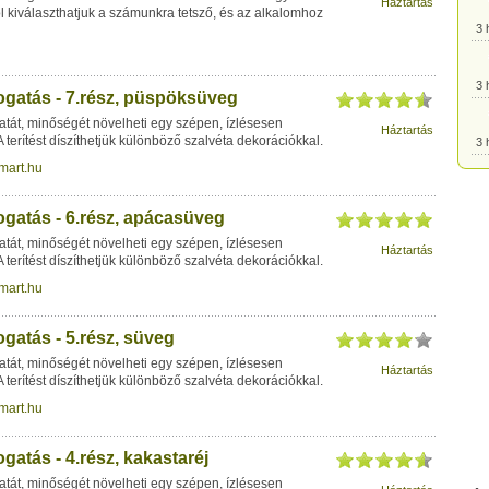
Háztartás
 kiválaszthatjuk a számunkra tetsző, és az alkalomhoz
3 
3 
togatás - 7.rész, püspöksüveg
atát, minőségét növelheti egy szépen, ízlésesen
Háztartás
 A terítést díszíthetjük különböző szalvéta dekorációkkal.
3 
mart.hu
3 
ogatás - 6.rész, apácasüveg
atát, minőségét növelheti egy szépen, ízlésesen
Háztartás
3 
 A terítést díszíthetjük különböző szalvéta dekorációkkal.
mart.hu
3 
ogatás - 5.rész, süveg
atát, minőségét növelheti egy szépen, ízlésesen
3 
Háztartás
 A terítést díszíthetjük különböző szalvéta dekorációkkal.
mart.hu
3 
ogatás - 4.rész, kakastaréj
atát, minőségét növelheti egy szépen, ízlésesen
3 