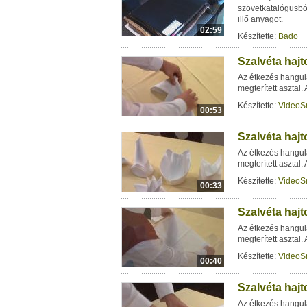
szövetkatalógusból
illő anyagot.
02:59
Készítette:
Bado
Szalvéta haj
Az étkezés hangul
megterített asztal.
Készítette:
VideoS
00:53
Szalvéta hajt
Az étkezés hangul
megterített asztal.
Készítette:
VideoS
00:33
Szalvéta hajt
Az étkezés hangul
megterített asztal.
Készítette:
VideoS
00:40
Szalvéta hajt
Az étkezés hangul