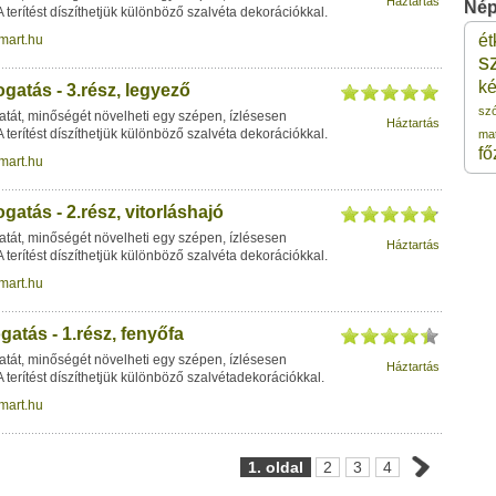
Háztartás
Nép
 A terítést díszíthetjük különböző szalvéta dekorációkkal.
ét
mart.hu
3 
s
ké
ogatás - 3.rész, legyező
3 
sz
atát, minőségét növelheti egy szépen, ízlésesen
Háztartás
 A terítést díszíthetjük különböző szalvéta dekorációkkal.
ma
fő
mart.hu
3 
gatás - 2.rész, vitorláshajó
3 
atát, minőségét növelheti egy szépen, ízlésesen
Háztartás
 A terítést díszíthetjük különböző szalvéta dekorációkkal.
3 
mart.hu
gatás - 1.rész, fenyőfa
atát, minőségét növelheti egy szépen, ízlésesen
Háztartás
 A terítést díszíthetjük különböző szalvétadekorációkkal.
mart.hu
1. oldal
2
3
4