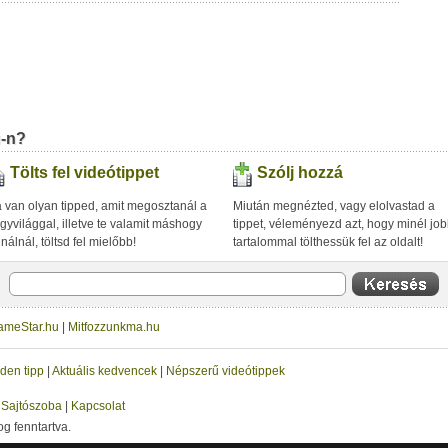
u-n?
Tölts fel videótippet
Szólj hozzá
 van olyan tipped, amit megosztanál a
Miután megnézted, vagy elolvastad a
gyvilággal, illetve te valamit máshogy
tippet, véleményezd azt, hogy minél jo
inálnál, töltsd fel mielőbb!
tartalommal tölthessük fel az oldalt!
ameStar.hu
|
Mitfozzunkma.hu
den tipp
|
Aktuális kedvencek
|
Népszerű videótippek
|
Sajtószoba
|
Kapcsolat
og fenntartva.