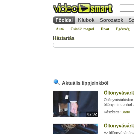
Főoldal
Klubok
Sorozatok
Sz
Autó
Csináld magad
Divat
Egészség
Háztartás
Aktuális tippjeinkből
Öltönyvásárlá
Öltönyvásárláskor 
öltöny mindenhol 
Készítette:
Bado
02:32
Öltönyvásárlá
Az öltönyvásárlás 