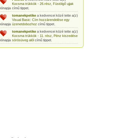
Kocsma trükkök - 26.rész, Füstölgő ujjak
hónapja
című tippet.
tomanekpetike
a kedvencei közé tette a(z)
Visual Basic: Cím hozzárendelése egy
hónapja
üzenetdobozhoz
című tippet.
tomanekpetike
a kedvencei közé tette a(z)
Kocsma trükkök - 11. rész, Pénz kiszedése
hónapja
sörösüveg alól
című tippet.
tomanekpetike
a kedvencei közé tette a(z)
Egyszerű bűvésztrükk: Pénz kiszedése
hónapja
gyufásdobozból
című tippet.
tomanekpetike
a kedvencei közé tette a(z)
Csodák Palotája: Coriolis-szoba
című tippet.
hónapja
tomanekpeti
a kedvencei közé tette a(z)
Sminkleckék - 1. rész: tusvonal készítése
hónapja
című tippet.
tomanekpeti
a kedvencei közé tette a(z)
Sminkleckék - 8.rész: Hogyan tanuljunk
hónapja
meg sminkelni?
című tippet.
tomanekpeti
a kedvencei közé tette a(z)
Öltönyvásárlás - 2. rész, Méretválasztás
hónapja
című tippet.
tomanekpeti
a kedvencei közé tette a(z)
Sminkleckék - 6.rész: a smink szerepe a
hónapja
hétköznapokban
című tippet.