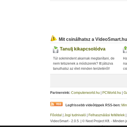
Mit csinálhatsz a VideoSmart.h
Tanulj kikapcsolódva
Túl sokmindent akarnak megtanítani, de
Ha
nem tetszenek a módszerek? Itt játszva
na
tanulhatsz az élet minden területéről!
cs
Partnereink:
Computerworld.hu
|
PCWorld.hu
|
G
Legfrissebb videótippek RSS-ben:
Min
Főoldal
|
Jogi tudnivaló
|
Felhasználási feltételek
VideoSmart - 2.0.5. | © Next Project Kft. - Minden j