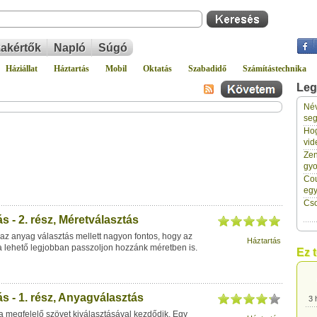
akértők
Napló
Súgó
Háziállat
Háztartás
Mobil
Oktatás
Szabadidő
Számítástechnika
Leg
Név
3 
seg
Hog
vid
3 
Zen
gyo
Cou
3 
eg
Cso
s - 2. rész, Méretválasztás
3 
az anyag választás mellett nagyon fontos, hogy az
Háztartás
a lehető legjobban passzoljon hozzánk méretben is.
Ez 
3 
s - 1. rész, Anyagválasztás
3 
a megfelelő szövet kiválasztásával kezdődik. Egy