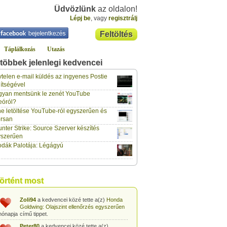
Üdvözlünk
az oldalon!
Lépj be
, vagy
regisztrálj
Feltöltés
Táplálkozás
Utazás
többek jelenlegi kedvencei
klaus70
a kedvencei közé tette a(z)
Lockerz meghívó és regisztráció
című
telen e-mail küldés az ingyenes Postie
hónapja
tippet.
ítségével
yan mentsünk le zenét YouTube
vidazoltan
a kedvencei közé tette a(z)
eóról?
Hogyan csinálják a négy ász kártyatrükköt?
hónapja
című tippet.
e letöltése YouTube-ról egyszerűen és
rsan
vidazoltan
a kedvencei közé tette a(z)
nter Strike: Source Szerver készítés
Egyszerű kártyatrükk: Kártyalap kitalálása
hónapja
trükkösen
című tippet.
yszerűen
dák Palotája: Légágyú
vidazoltan
a kedvencei közé tette a(z)
Egyszerű kártyatrükk: Megváltozó
hónapja
kártyalap a pakli tetején
című tippet.
vidazoltan
a kedvencei közé tette a(z)
történt most
Egyszerű kártyatrükk: STOP!
című tippet.
hónapja
Zoli94
a kedvencei közé tette a(z)
Honda
Goldwing: Olajszint ellenőrzés egyszerűen
hónapja
című tippet.
Peter80
a kedvencei közé tette a(z)