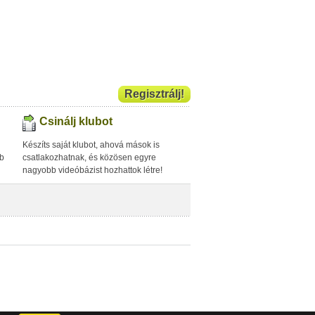
Regisztrálj!
Csinálj klubot
Készíts saját klubot, ahová mások is
bb
csatlakozhatnak, és közösen egyre
nagyobb videóbázist hozhattok létre!