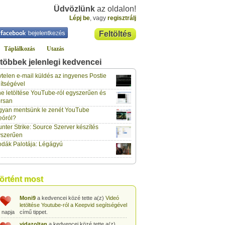
Üdvözlünk
az oldalon!
Lépj be
, vagy
regisztrálj
Feltöltés
Táplálkozás
Utazás
többek jelenlegi kedvencei
gabor733
a kedvencei közé tette a(z)
Leopárdgekkó-etetés egyszerű csipesszel
telen e-mail küldés az ingyenes Postie
 napja
című tippet.
ítségével
e letöltése YouTube-ról egyszerűen és
gabor733
a kedvencei közé tette a(z)
rsan
Hogyan készítsünk tojáslevest?
című tippet.
 napja
yan mentsünk le zenét YouTube
eóról?
gabor733
a kedvencei közé tette a(z)
nter Strike: Source Szerver készítés
Hogyan készítsünk fűszeres-paradicsomos
 napja
pennét?
című tippet.
yszerűen
dák Palotája: Légágyú
gabor733
a kedvencei közé tette a(z)
Babakonyha - Almaszósz készítése 6
 napja
hónapos kortól
című tippet.
gabor733
a kedvencei közé tette a(z)
történt most
Babakonyha - Alma-banán püré készítése
 napja
egyszerűen
című tippet.
Moni9
a kedvencei közé tette a(z)
Videó
letöltése Youtube-ról a Keepvid segítségével
 napja
című tippet.
vidazoltan
a kedvencei közé tette a(z)