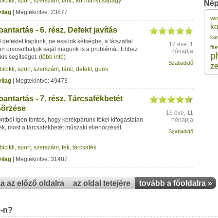
bicikli
,
sport
,
szerszám
,
lánc
,
kormánycsapágy
Nép
ilag
| Megtekintve: 23877
wi
1
k
antartás - 6. rész, Defekt javítás
ka
defektet kaptunk, ne essünk kétségbe, a látszattal
17 éve, 1
fir
1
en orvosolhatjuk saját magunk is a problémát. Ehhez
hónapja
p
kis segítséget.
(
több infó
)
Szabadidő
z
bicikli
,
sport
,
szerszám
,
lánc
,
defekt
,
gumi
1
ilag
| Megtekintve: 49473
antartás - 7. rész, Tárcsafékbetét
1
nőrzése
16 éve, 11
tból igen fontos, hogy kerékpárunk fékei kifogástalan
hónapja
1
k, most a tárcsafékbetét műszaki ellenőrzését
Szabadidő
bicikli
,
sport
,
szerszám
,
fék
,
tárcsafék
ilag
| Megtekintve: 31487
za az előző oldalra
az oldal tetejére
tovább a főoldalra »
u-n?