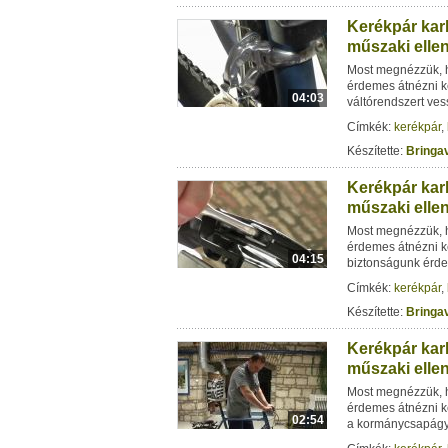
Kerékpár karb
műszaki elle
Most megnézzük, h
érdemes átnézni k
04:03
váltórendszert ve
Címkék:
kerékpár
,
Készítette:
Bringav
Kerékpár karb
műszaki elle
Most megnézzük, h
érdemes átnézni k
04:15
biztonságunk érd
Címkék:
kerékpár
,
Készítette:
Bringav
Kerékpár kar
műszaki elle
Most megnézzük, h
érdemes átnézni k
02:54
a kormánycsapágya