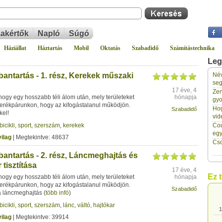
akértők
Napló
Súgó
Háziállat
Háztartás
Mobil
Oktatás
Szabadidő
Számítástechnika
Leg
antartás - 1. rész, Kerekek műszaki
Név
1
seg
17 éve, 4
Zen
ogy egy hosszabb téli álom után, mely területeket
hónapja
gyo
erékpárunkon, hogy az kifogástalanul működjön.
1
Hog
Szabadidő
kel!
vid
bicikli
,
sport
,
szerszám
,
kerekek
Cou
1
eg
ilag
| Megtekintve: 48637
Cso
antartás - 2. rész, Láncmeghajtás és
1
 tisztítása
17 éve, 4
Ez 
ogy egy hosszabb téli álom után, mely területeket
hónapja
1
erékpárunkon, hogy az kifogástalanul működjön.
Szabadidő
a láncmeghajtás
(
több infó
)
bicikli
,
sport
,
szerszám
,
lánc
,
váltó
,
hajtókar
1
ilag
| Megtekintve: 39914