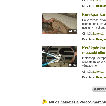
Címkék:
kerékpár
,
Készítette:
Bringav
Kerékpár karb
Ha kerékpárunkkal 
ellentétben könny
nyújtunk most egy 
07:26
Címkék:
kerékpár
,
Készítette:
Bringav
Kerékpár karb
műszaki elle
Biztonsági szempon
állapotban legyene
04:00
végezzük el.
Címkék:
kerékpár
,
Készítette:
Bringav
« viss
Mit csinálhatsz a VideoSmart.h