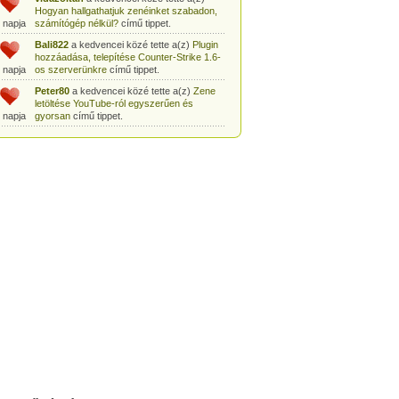
Hogyan hallgathatjuk zenéinket szabadon,
 napja
számítógép nélkül?
című tippet.
Bali822
a kedvencei közé tette a(z)
Plugin
hozzáadása, telepítése Counter-Strike 1.6-
 napja
os szerverünkre
című tippet.
Peter80
a kedvencei közé tette a(z)
Zene
letöltése YouTube-ról egyszerűen és
 napja
gyorsan
című tippet.
Heni77
a kedvencei közé tette a(z)
Counter
Strike: Source Szerver készítés
 napja
egyszerűen
című tippet.
Zoli94
a kedvencei közé tette a(z)
Counter-
Strike: új pályák telepítése szerverünkre
 napja
egyszerűen
című tippet.
Csabszii88
a kedvencei közé tette a(z)
MP3 letöltése videóról a VidtoMP3
 napja
segítségével
című tippet.
Lidiaa
a kedvencei közé tette a(z)
MP3
letöltése videóról a VidtoMP3 segítségével
 napja
című tippet.
tomanekpetike
a kedvencei közé tette a(z)
Counter Strike: Source Szerver készítés
 napja
egyszerűen
című tippet.
tomanekpeti
a kedvencei közé tette a(z)
Plugin hozzáadása, telepítése Counter-
 napja
Strike 1.6-os szerverünkre
című tippet.