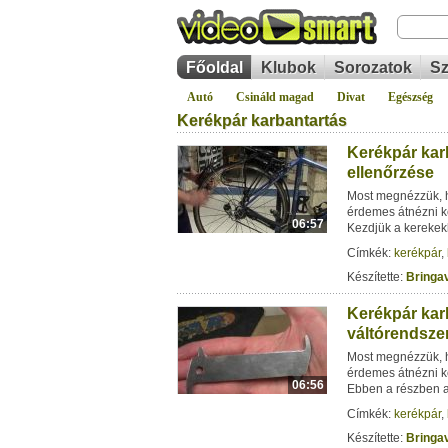
Főoldal
Klubok
Sorozatok
Sz
Autó
Csináld magad
Divat
Egészség
Kerékpár karbantartás
Kerékpár karb
ellenőrzése
Most megnézzük, h
érdemes átnézni k
06:57
Kezdjük a kerekek
Címkék:
kerékpár
,
Készítette:
Bringav
Kerékpár karb
váltórendszer
Most megnézzük, h
érdemes átnézni k
06:56
Ebben a részben 
Címkék:
kerékpár
,
Készítette:
Bringav