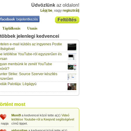
Üdvözlünk
az oldalon!
Lépj be
, vagy
regisztrálj
Feltöltés
Táplálkozás
Utazás
többek jelenlegi kedvencei
gabor733
a kedvencei közé tette a(z)
Leopárdgekkó-etetés egyszerű csipesszel
telen e-mail küldés az ingyenes Postie
 napja
című tippet.
ítségével
e letöltése YouTube-ról egyszerűen és
gabor733
a kedvencei közé tette a(z)
rsan
Hogyan készítsünk tojáslevest?
című tippet.
 napja
yan mentsünk le zenét YouTube
eóról?
gabor733
a kedvencei közé tette a(z)
nter Strike: Source Szerver készítés
Hogyan készítsünk fűszeres-paradicsomos
 napja
pennét?
című tippet.
yszerűen
dák Palotája: Légágyú
gabor733
a kedvencei közé tette a(z)
Babakonyha - Almaszósz készítése 6
 napja
hónapos kortól
című tippet.
gabor733
a kedvencei közé tette a(z)
történt most
Babakonyha - Alma-banán püré készítése
 napja
egyszerűen
című tippet.
Moni9
a kedvencei közé tette a(z)
Videó
letöltése Youtube-ról a Keepvid segítségével
 napja
című tippet.
vidazoltan
a kedvencei közé tette a(z)