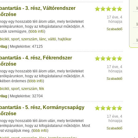
antartás - 3. rész, Váltórendszer
1
nőrzése
17 éve, 4
ogy egy hosszabb téli álom után, mely területeket
hónapja
1
erékpárunkon, hogy az kifogástalanul működjön. A
Szabadidő
sszük szemügyre,
(
több infó
)
bicikli
,
sport
,
szerszám
,
lánc
,
váltó
,
hajtókar
1
ilag
| Megtekintve: 47125
1
antartás - 4. rész, Fékrendszer
nőrzése
17 éve, 4
ogy egy hosszabb téli álom után, mely területeket
hónapja
1
erékpárunkon, hogy az kifogástalanul működjön. A
Szabadidő
ekében érdemes
(
több infó
)
1
bicikli
,
sport
,
szerszám
,
fék
ilag
| Megtekintve: 32704
1
bantartás - 5. rész, Kormánycsapágy
nőrzése
17 éve, 4
1
ogy egy hosszabb téli álom után, mely területeket
hónapja
erékpárunkon, hogy az kifogástalanul működjön. Most
Szabadidő
t vizsgáljuk meg.
(
több infó
)
1