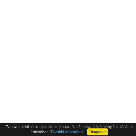
Ez a weboldal sütiket (cookie-kat) használ a felhasználói élmény fokozásának
További információ!
érdekében!
Elfogadom