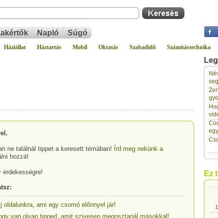
akértők
Napló
Súgó
Háziállat
Háztartás
Mobil
Oktatás
Szabadidő
Számítástechnika
Leg
Név
seg
Zen
1
gyo
Hog
vid
1
Cou
eg
el.
Cso
1
n ne találnál tippet a keresett témában!
Írd meg nekünk a
álni hozzá!
1
y érdekességre!
Ez 
tsz:
1
lj oldalunkra, ami egy csomó előnnyel jár!
, hogy van olyan tipped, amit szivesen megosztanál másokkal!
1