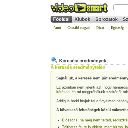
Főoldal
Klubok
Sorozatok
Sz
Autó
Csináld magad
Divat
Egészség
Keresési eredmények:
A keresés eredménytelen
Sajnáljuk, a keresés nem járt eredménny
Ez azonban nem jelenti azt, hogy hamarosa
kérésed
, és mi megpróbálunk szakértőt tal
Addig is hadd hívjuk fel a figyelmed néhán
A következő lehetőségek közül választha
Előszöris, ha még nem tetted, regisztrá
Tölthetsz fel te is videót, mert biztos