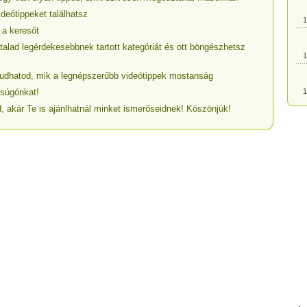
ideótippeket találhatsz
 a keresőt
1
talad legérdekesebbnek tartott kategóriát és ott böngészhetsz
1
egtudhatod, mik a legnépszerűbb videótippek mostanság
 súgónkat!
1
, akár Te is ajánlhatnál minket ismerőseidnek! Köszönjük!
1
1
1
1
1