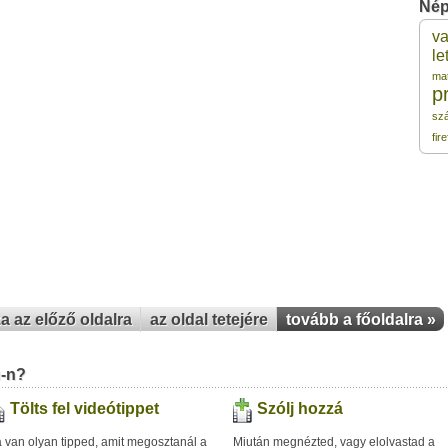
Nép
1
va
le
1
ma
p
sz
1
fir
1
1
1
za az előző oldalra
az oldal tetejére
tovább a főoldalra »
u-n?
Tölts fel videótippet
Szólj hozzá
 van olyan tipped, amit megosztanál a
Miután megnézted, vagy elolvastad a