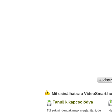
« viss
Mit csinálhatsz a VideoSmart.h
Tanulj kikapcsolódva
Túl sokmindent akarnak megtanítani, de
Ha