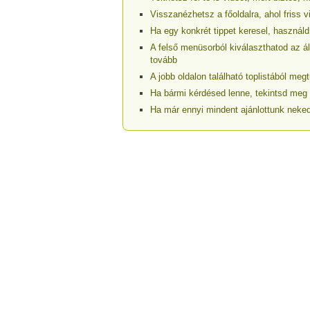
Visszanézhetsz a főoldalra, ahol friss v
Ha egy konkrét tippet keresel, használd
A felső menüsorból kiválaszthatod az ál
tovább
A jobb oldalon található toplistából m
Ha bármi kérdésed lenne, tekintsd meg
Ha már ennyi mindent ajánlottunk neked