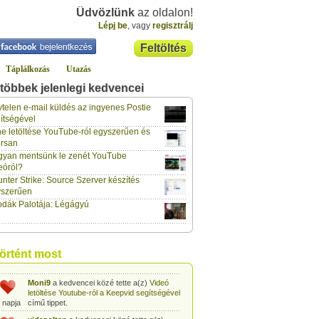
Üdvözlünk
az oldalon!
Lépj be
, vagy
regisztrálj
Feltöltés
Táplálkozás
Utazás
többek jelenlegi kedvencei
telen e-mail küldés az ingyenes Postie
gabor733
a kedvencei közé tette a(z)
ítségével
Leopárdgekkó-etetés egyszerű csipesszel
e letöltése YouTube-ról egyszerűen és
 napja
című tippet.
rsan
gabor733
a kedvencei közé tette a(z)
yan mentsünk le zenét YouTube
Hogyan készítsünk tojáslevest?
című tippet.
eóról?
 napja
nter Strike: Source Szerver készítés
gabor733
a kedvencei közé tette a(z)
yszerűen
Hogyan készítsünk fűszeres-paradicsomos
dák Palotája: Légágyú
 napja
pennét?
című tippet.
gabor733
a kedvencei közé tette a(z)
Babakonyha - Almaszósz készítése 6
 napja
hónapos kortól
című tippet.
történt most
gabor733
a kedvencei közé tette a(z)
Babakonyha - Alma-banán püré készítése
 napja
egyszerűen
című tippet.
Moni9
a kedvencei közé tette a(z)
Videó
letöltése Youtube-ról a Keepvid segítségével
 napja
című tippet.