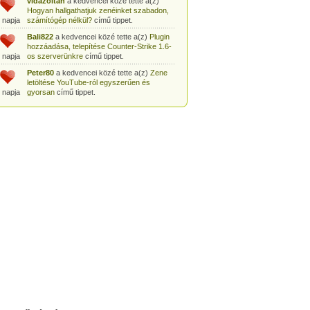
vidazoltan
a kedvencei közé tette a(z)
Hogyan hallgathatjuk zenéinket szabadon,
 napja
számítógép nélkül?
című tippet.
Bali822
a kedvencei közé tette a(z)
Plugin
hozzáadása, telepítése Counter-Strike 1.6-
 napja
os szerverünkre
című tippet.
Peter80
a kedvencei közé tette a(z)
Zene
letöltése YouTube-ról egyszerűen és
 napja
gyorsan
című tippet.
Heni77
a kedvencei közé tette a(z)
Counter
Strike: Source Szerver készítés
 napja
egyszerűen
című tippet.
Zoli94
a kedvencei közé tette a(z)
Counter-
Strike: új pályák telepítése szerverünkre
 napja
egyszerűen
című tippet.
Csabszii88
a kedvencei közé tette a(z)
MP3 letöltése videóról a VidtoMP3
 napja
segítségével
című tippet.
Lidiaa
a kedvencei közé tette a(z)
MP3
letöltése videóról a VidtoMP3 segítségével
 napja
című tippet.
tomanekpetike
a kedvencei közé tette a(z)
Counter Strike: Source Szerver készítés
 napja
egyszerűen
című tippet.
tomanekpeti
a kedvencei közé tette a(z)