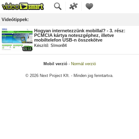
Videótippek:
Hogyan internetezzünk mobillal? - 3. rész:
PCMCIA kártya noteszgéphez, illetve
mobiltelefon USB-n összekötve
Készítő: SImon84
01:11
Mobil verzió
-
Normál verzió
© 2026 Next Project Kft. - Minden jog fenntartva.