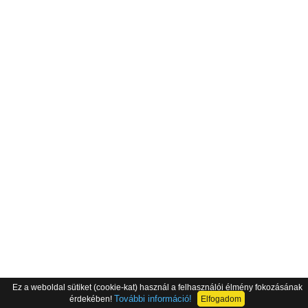
Ez a weboldal sütiket (cookie-kat) használ a felhasználói élmény fokozásának
További információ!
érdekében!
Elfogadom