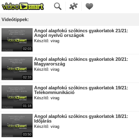
Videótippek:
Angol alapfokú szókincs gyakorlatok 21/21:
Angol nyelvű országok
Készítő: virag
02:03
Angol alapfokú szókincs gyakorlatok 20/21:
Magyarország
Készítő: virag
02:33
Angol alapfokú szókincs gyakorlatok 19/21:
Telekommunikáció
Készítő: virag
01:18
Angol alapfokú szókincs gyakorlatok 18/21:
Időjárás
Készítő: virag
03:50