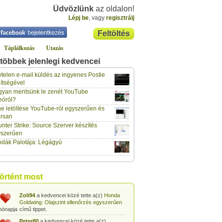
Üdvözlünk
az oldalon!
Lépj be
, vagy
regisztrálj
Feltöltés
Táplálkozás
Utazás
többek jelenlegi kedvencei
klaus70
a kedvencei közé tette a(z)
Lockerz meghívó és regisztráció
című
telen e-mail küldés az ingyenes Postie
hónapja
tippet.
ítségével
yan mentsünk le zenét YouTube
vidazoltan
a kedvencei közé tette a(z)
eóról?
Hogyan csinálják a négy ász kártyatrükköt?
hónapja
című tippet.
e letöltése YouTube-ról egyszerűen és
rsan
vidazoltan
a kedvencei közé tette a(z)
nter Strike: Source Szerver készítés
Egyszerű kártyatrükk: Kártyalap kitalálása
hónapja
trükkösen
című tippet.
yszerűen
dák Palotája: Légágyú
vidazoltan
a kedvencei közé tette a(z)
Egyszerű kártyatrükk: Megváltozó
hónapja
kártyalap a pakli tetején
című tippet.
vidazoltan
a kedvencei közé tette a(z)
történt most
Egyszerű kártyatrükk: STOP!
című tippet.
hónapja
Zoli94
a kedvencei közé tette a(z)
Honda
Goldwing: Olajszint ellenőrzés egyszerűen
hónapja
című tippet.
Peter80
a kedvencei közé tette a(z)