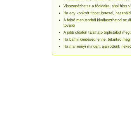
Visszanézhetsz a főoldalra, ahol friss v
Ha egy konkrét tippet keresel, használd
A felső menüsorból kiválaszthatod az ál
tovább
A jobb oldalon található toplistából m
Ha bármi kérdésed lenne, tekintsd meg
Ha már ennyi mindent ajánlottunk neked