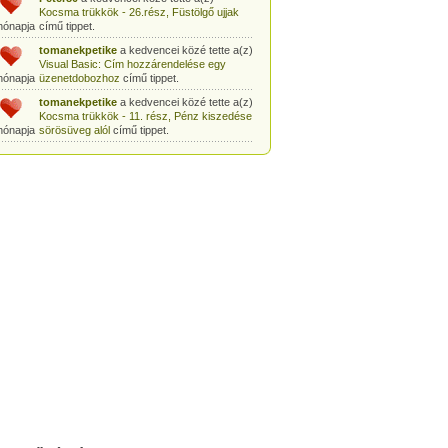
Kocsma trükkök - 26.rész, Füstölgő ujjak
hónapja
című tippet.
tomanekpetike
a kedvencei közé tette a(z)
Visual Basic: Cím hozzárendelése egy
hónapja
üzenetdobozhoz
című tippet.
tomanekpetike
a kedvencei közé tette a(z)
Kocsma trükkök - 11. rész, Pénz kiszedése
hónapja
sörösüveg alól
című tippet.
tomanekpetike
a kedvencei közé tette a(z)
Egyszerű bűvésztrükk: Pénz kiszedése
hónapja
gyufásdobozból
című tippet.
tomanekpetike
a kedvencei közé tette a(z)
Csodák Palotája: Coriolis-szoba
című tippet.
hónapja
tomanekpeti
a kedvencei közé tette a(z)
Sminkleckék - 1. rész: tusvonal készítése
hónapja
című tippet.
tomanekpeti
a kedvencei közé tette a(z)
Sminkleckék - 8.rész: Hogyan tanuljunk
hónapja
meg sminkelni?
című tippet.
tomanekpeti
a kedvencei közé tette a(z)
Öltönyvásárlás - 2. rész, Méretválasztás
hónapja
című tippet.
tomanekpeti
a kedvencei közé tette a(z)
Sminkleckék - 6.rész: a smink szerepe a
hónapja
hétköznapokban
című tippet.