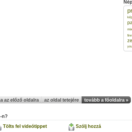
Nép
p
3 
ké
pa
3 
mi
fir
z
3 
yo
3 
3 
za az előző oldalra
az oldal tetejére
tovább a főoldalra »
u-n?
Tölts fel videótippet
Szólj hozzá