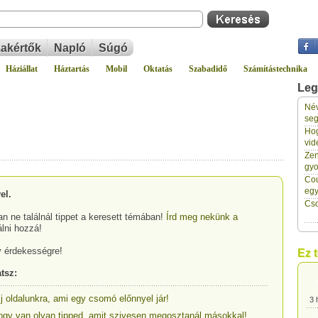
akértők
Napló
Súgó
Háziállat
Háztartás
Mobil
Oktatás
Szabadidő
Számítástechnika
Leg
Név
3 
seg
Hog
vid
3 
Zen
gyo
Cou
3 
eg
el.
Cso
n ne találnál tippet a keresett témában!
Írd meg nekünk a
3 
álni hozzá!
y érdekességre!
Ez 
3 
tsz:
lj oldalunkra, ami egy csomó előnnyel jár!
3 
, hogy van olyan tipped, amit szivesen megosztanál másokkal!