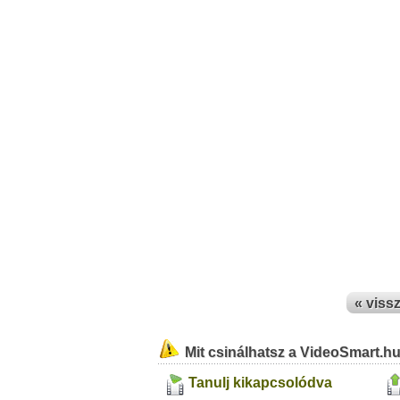
« viss
Mit csinálhatsz a VideoSmart.h
Tanulj kikapcsolódva