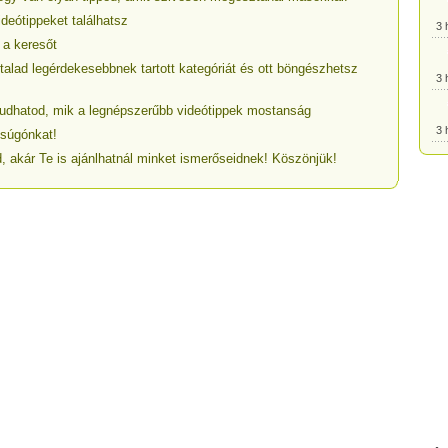
ideótippeket találhatsz
3 
 a keresőt
talad legérdekesebbnek tartott kategóriát és ott böngészhetsz
3 
egtudhatod, mik a legnépszerűbb videótippek mostanság
3 
 súgónkat!
, akár Te is ajánlhatnál minket ismerőseidnek! Köszönjük!
3 
3 
3 
3 
3 
3 