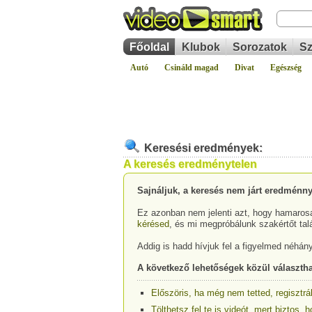
Főoldal
Klubok
Sorozatok
Sz
Autó
Csináld magad
Divat
Egészség
Keresési eredmények:
A keresés eredménytelen
Sajnáljuk, a keresés nem járt eredménny
Ez azonban nem jelenti azt, hogy hamarosa
kérésed
, és mi megpróbálunk szakértőt tal
Addig is hadd hívjuk fel a figyelmed néhán
A következő lehetőségek közül választha
Előszöris, ha még nem tetted, regisztrá
Tölthetsz fel te is videót, mert biztos