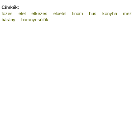
Címkék:
főzés
étel
étkezés
előétel
finom
hús
konyha
méz
bárány
báránycsülök