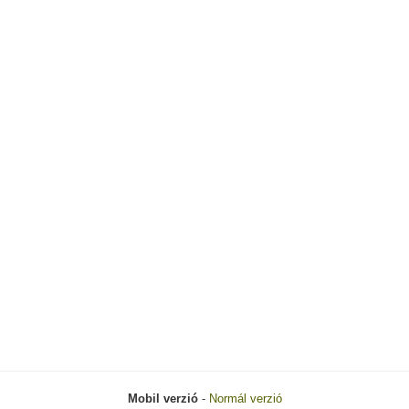
Mobil verzió
-
Normál verzió