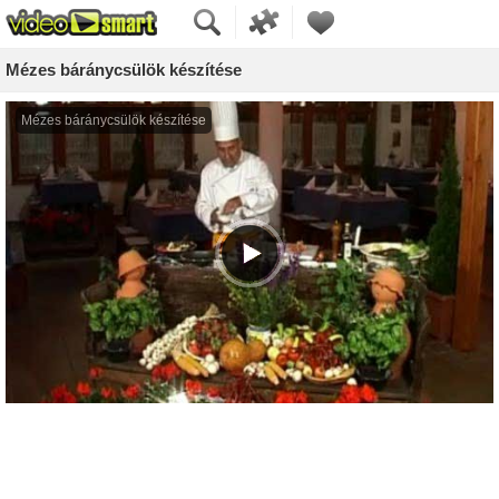
Mézes báránycsülök készítése