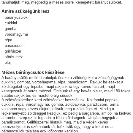
tanulhatjuk meg, mégpedig a mézes sörrel kenegetett báránycsülökét.
Amire szükségünk lesz
báránycsülök
cukkini
gomba
vöröshagyma
répa
paradicsom
grillfűszer
sörös méz
olaj
Mézes báránycsülök készítése
A báránycsülök mellé daraboljuk össze a zöldségeket a zöldségágynak:
cukkinit, gombát, vöröshagyma, répa, paradicsom. Rakjuk be ezeket a
zöldségeket egy tepsibe, majd rakjunk rá egy kevés fűszert, majd
kenegessük át sörös mézzel. Öntsünk rá egy kevés olajat, majd 180 fokos
sütőbe rakjuk be, és másfél óráig süssük.
A zöldségkörethez kerti zöldségeket használunk. Kaliforniai paprika,
cukkini, répa, vöröshagyma, gomba, zöldpaprika, paradicsom. Sima
vaslapon vagy kevés olajon pirítsuk meg a zöldségeket. Mindig a
legkeményebb zöldséggel kezdjük, ez pedig a sárgarépa, amiből ha kiolvad
a karotin, szép színt fog adni a többi zöldségnek. Utoljára hagyjuk a
paradicsomot. Grillfűszerrel hintsük meg, majd a végén kevés
petrezselymet is szórhatunk rá. Időzítsük úgy, hogy a köret és a
báránycsülök tálalása egy időpontra kerüljön.