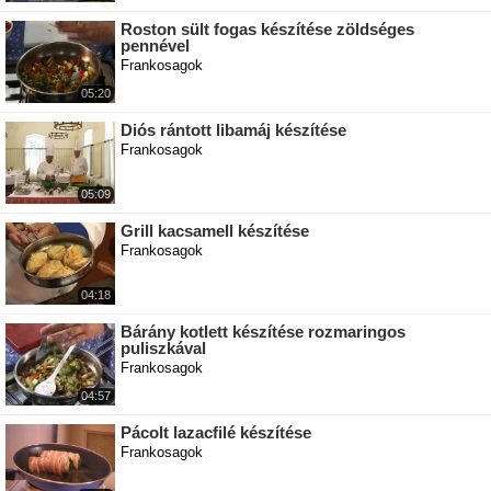
Roston sült fogas készítése zöldséges
pennével
Frankosagok
05:20
Diós rántott libamáj készítése
Frankosagok
05:09
Grill kacsamell készítése
Frankosagok
04:18
Bárány kotlett készítése rozmaringos
puliszkával
Frankosagok
04:57
Pácolt lazacfilé készítése
Frankosagok