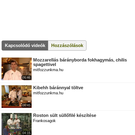
Kapcsolódó videók
Hozzászólások
Mozzarellás bárányborda fokhagymás, chilis
spagettivel
mitfozzunkma.hu
06:46
Kibehh báránnyal töltve
mitfozzunkma.hu
06:45
Roston sült süllőfilé készítése
Frankosagok
04:15