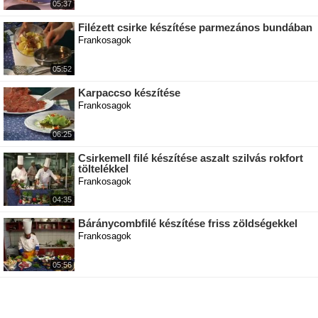
05:37
Filézett csirke készítése parmezános bundában
Frankosagok
05:52
Karpaccso készítése
Frankosagok
06:25
Csirkemell filé készítése aszalt szilvás rokfort
töltelékkel
Frankosagok
04:35
Báránycombfilé készítése friss zöldségekkel
Frankosagok
05:56