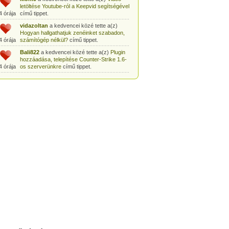
letöltése Youtube-ról a Keepvid segítségével
4 órája
című tippet.
vidazoltan
a kedvencei közé tette a(z)
Hogyan hallgathatjuk zenéinket szabadon,
4 órája
számítógép nélkül?
című tippet.
Bali822
a kedvencei közé tette a(z)
Plugin
hozzáadása, telepítése Counter-Strike 1.6-
4 órája
os szerverünkre
című tippet.
Peter80
a kedvencei közé tette a(z)
Zene
letöltése YouTube-ról egyszerűen és
4 órája
gyorsan
című tippet.
Heni77
a kedvencei közé tette a(z)
Counter
Strike: Source Szerver készítés
4 órája
egyszerűen
című tippet.
Zoli94
a kedvencei közé tette a(z)
Counter-
Strike: új pályák telepítése szerverünkre
4 órája
egyszerűen
című tippet.
Csabszii88
a kedvencei közé tette a(z)
MP3 letöltése videóról a VidtoMP3
4 órája
segítségével
című tippet.
Lidiaa
a kedvencei közé tette a(z)
MP3
letöltése videóról a VidtoMP3 segítségével
4 órája
című tippet.
tomanekpetike
a kedvencei közé tette a(z)
Counter Strike: Source Szerver készítés
4 órája
egyszerűen
című tippet.