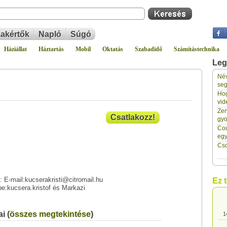
akértők
Napló
Súgó
Háziállat
Háztartás
Mobil
Oktatás
Szabadidő
Számítástechnika
Leg
Név
seg
Hog
vid
1
Zen
Csatlakozz!
gyo
Cou
1
eg
Cso
1
: E-mail:kucserakristi@citromail.hu
Ez 
:kucsera.kristof és Markazi
1
i (
összes megtekintése
)
1