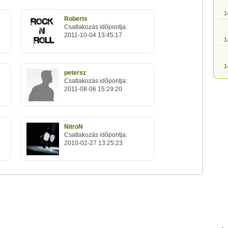
1
Roberts
Csatlakozás időpontja:
2011-10-04 13:45:17
1
1
petersz
Csatlakozás időpontja:
2011-08-06 15:29:20
1
1
NitroN
Csatlakozás időpontja:
2010-02-27 13:25:23
1
1
1
1