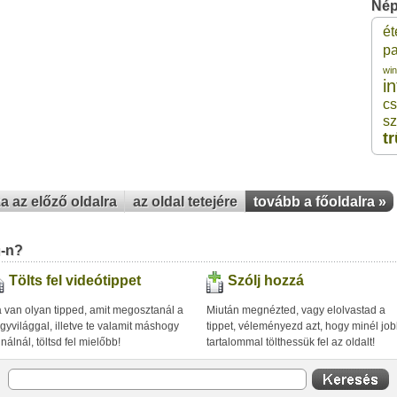
Nép
ét
1
pa
wi
i
1
cs
sz
1
t
1
za az előző oldalra
az oldal tetejére
tovább a főoldalra »
1
u-n?
1
Tölts fel videótippet
Szólj hozzá
 van olyan tipped, amit megosztanál a
Miután megnézted, vagy elolvastad a
gyvilággal, illetve te valamit máshogy
tippet, véleményezd azt, hogy minél jo
inálnál, töltsd fel mielőbb!
tartalommal tölthessük fel az oldalt!