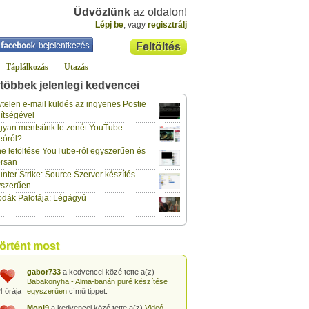
Üdvözlünk
az oldalon!
Lépj be
, vagy
regisztrálj
Feltöltés
Táplálkozás
Utazás
többek jelenlegi kedvencei
telen e-mail küldés az ingyenes Postie
ítségével
yan mentsünk le zenét YouTube
gabor733
a kedvencei közé tette a(z)
eóról?
Leopárdgekkó-etetés egyszerű csipesszel
4 órája
című tippet.
e letöltése YouTube-ról egyszerűen és
rsan
gabor733
a kedvencei közé tette a(z)
nter Strike: Source Szerver készítés
Hogyan készítsünk tojáslevest?
című tippet.
4 órája
yszerűen
dák Palotája: Légágyú
gabor733
a kedvencei közé tette a(z)
Hogyan készítsünk fűszeres-paradicsomos
4 órája
pennét?
című tippet.
gabor733
a kedvencei közé tette a(z)
történt most
Babakonyha - Almaszósz készítése 6
4 órája
hónapos kortól
című tippet.
gabor733
a kedvencei közé tette a(z)
Babakonyha - Alma-banán püré készítése
4 órája
egyszerűen
című tippet.
Moni9
a kedvencei közé tette a(z)
Videó