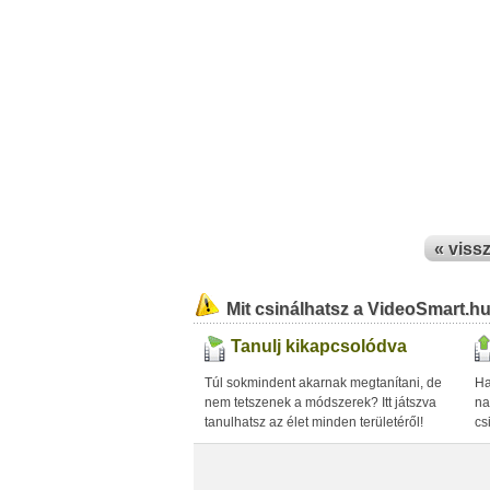
« viss
Mit csinálhatsz a VideoSmart.h
Tanulj kikapcsolódva
Túl sokmindent akarnak megtanítani, de
Ha
nem tetszenek a módszerek? Itt játszva
na
tanulhatsz az élet minden területéről!
cs