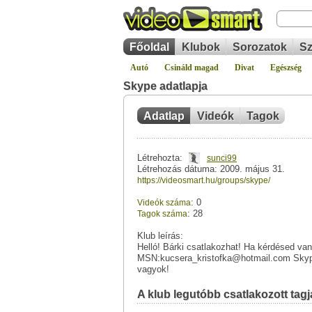
Főoldal
Klubok
Sorozatok
Sz
Autó
Csináld magad
Divat
Egészség
Skype adatlapja
Adatlap
Videók
Tagok
Létrehozta:
sunci99
Létrehozás dátuma: 2009. május 31.
https://videosmart.hu/groups/skype/
: 0
Videók száma
: 28
Tagok száma
Klub leírás:
Helló! Bárki csatlakozhat! Ha kérdésed van
MSN:kucsera_kristofka@hotmail.com Skype
vagyok!
A klub legutóbb csatlakozott tagja