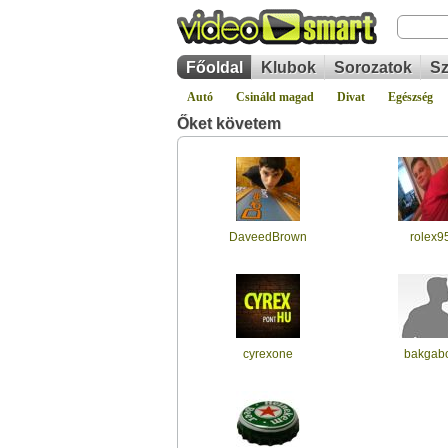
Főoldal
Klubok
Sorozatok
Sz
Autó
Csináld magad
Divat
Egészség
Őket követem
DaveedBrown
rolex9
cyrexone
bakgab