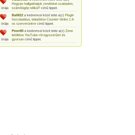
Hogyan hallgathatjuk zenéinket szabadon,
 órája
számítógép nélkül?
című tippet.
Bali822
a kedvencei közé tette a(z)
Plugin
hozzáadása, telepítése Counter-Strike 1.6-
 órája
os szerverünkre
című tippet.
Peter80
a kedvencei közé tette a(z)
Zene
letöltése YouTube-ról egyszerűen és
 órája
gyorsan
című tippet.
Heni77
a kedvencei közé tette a(z)
Counter
Strike: Source Szerver készítés
 órája
egyszerűen
című tippet.
Zoli94
a kedvencei közé tette a(z)
Counter-
Strike: új pályák telepítése szerverünkre
 órája
egyszerűen
című tippet.
Csabszii88
a kedvencei közé tette a(z)
MP3 letöltése videóról a VidtoMP3
 órája
segítségével
című tippet.
Lidiaa
a kedvencei közé tette a(z)
MP3
letöltése videóról a VidtoMP3 segítségével
 órája
című tippet.
tomanekpetike
a kedvencei közé tette a(z)
Counter Strike: Source Szerver készítés
 órája
egyszerűen
című tippet.
tomanekpeti
a kedvencei közé tette a(z)
Plugin hozzáadása, telepítése Counter-
 órája
Strike 1.6-os szerverünkre
című tippet.