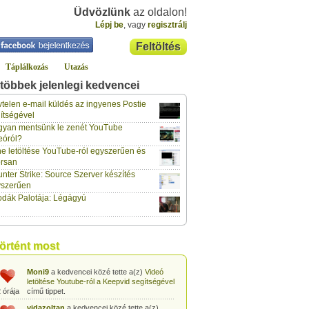
Üdvözlünk
az oldalon!
Lépj be
, vagy
regisztrálj
Feltöltés
Táplálkozás
Utazás
többek jelenlegi kedvencei
gabor733
a kedvencei közé tette a(z)
Leopárdgekkó-etetés egyszerű csipesszel
telen e-mail küldés az ingyenes Postie
 órája
című tippet.
ítségével
yan mentsünk le zenét YouTube
gabor733
a kedvencei közé tette a(z)
eóról?
Hogyan készítsünk tojáslevest?
című tippet.
 órája
e letöltése YouTube-ról egyszerűen és
rsan
gabor733
a kedvencei közé tette a(z)
nter Strike: Source Szerver készítés
Hogyan készítsünk fűszeres-paradicsomos
 órája
pennét?
című tippet.
yszerűen
dák Palotája: Légágyú
gabor733
a kedvencei közé tette a(z)
Babakonyha - Almaszósz készítése 6
 órája
hónapos kortól
című tippet.
gabor733
a kedvencei közé tette a(z)
történt most
Babakonyha - Alma-banán püré készítése
 órája
egyszerűen
című tippet.
Moni9
a kedvencei közé tette a(z)
Videó
letöltése Youtube-ról a Keepvid segítségével
 órája
című tippet.
vidazoltan
a kedvencei közé tette a(z)