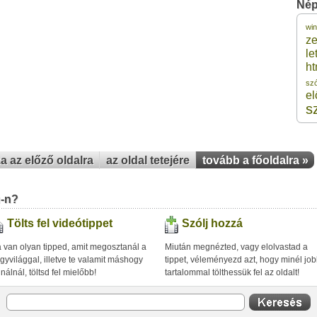
Nép
wi
2
z
le
ht
2
sz
el
s
2
2
za az előző oldalra
az oldal tetejére
tovább a főoldalra »
2
u-n?
Tölts fel videótippet
Szólj hozzá
 van olyan tipped, amit megosztanál a
Miután megnézted, vagy elolvastad a
gyvilággal, illetve te valamit máshogy
tippet, véleményezd azt, hogy minél jo
inálnál, töltsd fel mielőbb!
tartalommal tölthessük fel az oldalt!