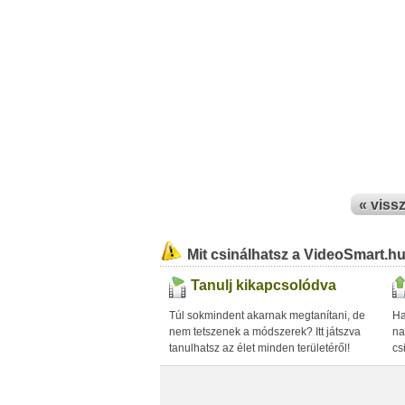
« viss
Mit csinálhatsz a VideoSmart.h
Tanulj kikapcsolódva
Túl sokmindent akarnak megtanítani, de
Ha
nem tetszenek a módszerek? Itt játszva
na
tanulhatsz az élet minden területéről!
cs