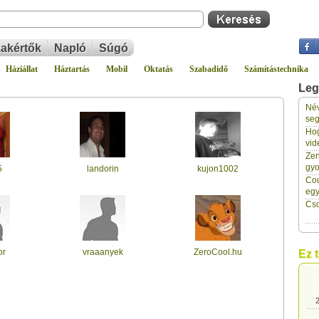
akértők
Napló
Súgó
Háziállat
Háztartás
Mobil
Oktatás
Szabadidő
Számítástechnika
Leg
Név
2
seg
Hog
vid
2
Zen
gyo
5
landorin
kujon1002
Cou
2
eg
Cso
2
or
vraaanyek
ZeroCool.hu
Ez 
2
2