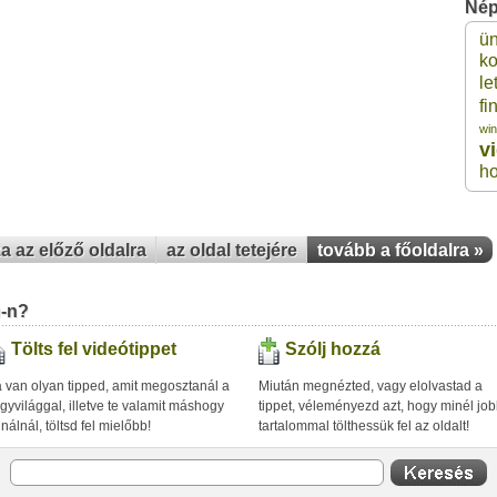
Nép
ü
1
k
le
fi
1
wi
v
1
h
1
za az előző oldalra
az oldal tetejére
tovább a főoldalra »
1
u-n?
Tölts fel videótippet
Szólj hozzá
 van olyan tipped, amit megosztanál a
Miután megnézted, vagy elolvastad a
gyvilággal, illetve te valamit máshogy
tippet, véleményezd azt, hogy minél jo
inálnál, töltsd fel mielőbb!
tartalommal tölthessük fel az oldalt!