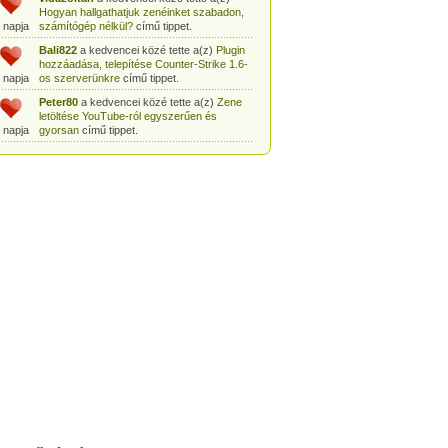
Hogyan hallgathatjuk zenéinket szabadon,
 napja
számítógép nélkül?
című tippet.
Bali822
a kedvencei közé tette a(z)
Plugin
hozzáadása, telepítése Counter-Strike 1.6-
 napja
os szerverünkre
című tippet.
Peter80
a kedvencei közé tette a(z)
Zene
letöltése YouTube-ról egyszerűen és
 napja
gyorsan
című tippet.
Heni77
a kedvencei közé tette a(z)
Counter
Strike: Source Szerver készítés
 napja
egyszerűen
című tippet.
Zoli94
a kedvencei közé tette a(z)
Counter-
Strike: új pályák telepítése szerverünkre
 napja
egyszerűen
című tippet.
Csabszii88
a kedvencei közé tette a(z)
MP3 letöltése videóról a VidtoMP3
 napja
segítségével
című tippet.
Lidiaa
a kedvencei közé tette a(z)
MP3
letöltése videóról a VidtoMP3 segítségével
 napja
című tippet.
tomanekpetike
a kedvencei közé tette a(z)
Counter Strike: Source Szerver készítés
 napja
egyszerűen
című tippet.
tomanekpeti
a kedvencei közé tette a(z)
Plugin hozzáadása, telepítése Counter-
 napja
Strike 1.6-os szerverünkre
című tippet.