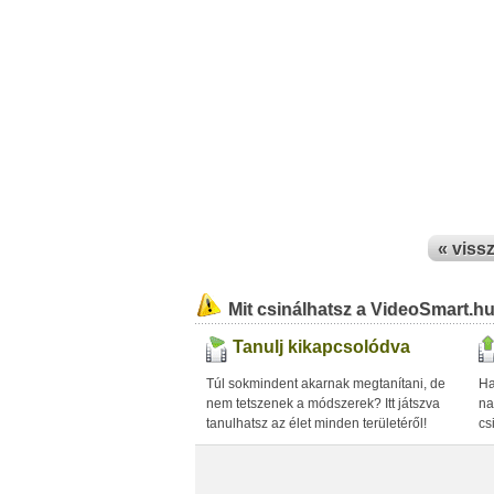
« viss
Mit csinálhatsz a VideoSmart.h
Tanulj kikapcsolódva
Túl sokmindent akarnak megtanítani, de
Ha
nem tetszenek a módszerek? Itt játszva
na
tanulhatsz az élet minden területéről!
cs