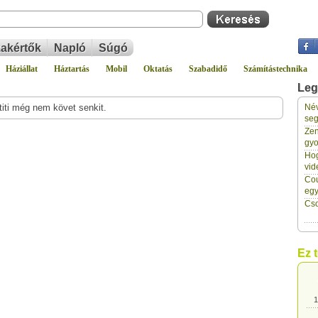
akértők
Napló
Súgó
Háziállat
Háztartás
Mobil
Oktatás
Szabadidő
Számítástechnika
Leg
titi még nem követ senkit.
Név
1
seg
Zen
gyo
1
Hog
vid
Cou
1
eg
Cso
1
Ez 
1
1