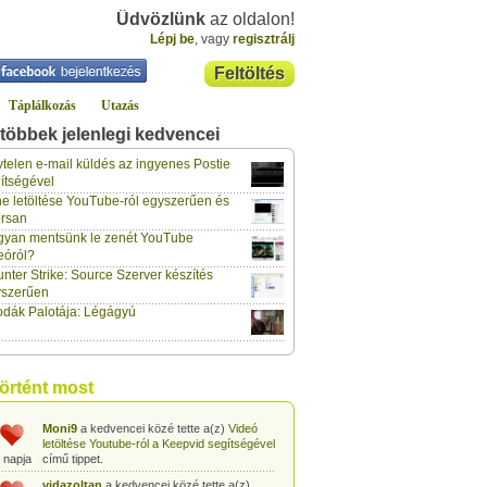
Üdvözlünk
az oldalon!
Lépj be
, vagy
regisztrálj
Feltöltés
Táplálkozás
Utazás
többek jelenlegi kedvencei
gabor733
a kedvencei közé tette a(z)
Leopárdgekkó-etetés egyszerű csipesszel
telen e-mail küldés az ingyenes Postie
 napja
című tippet.
ítségével
e letöltése YouTube-ról egyszerűen és
gabor733
a kedvencei közé tette a(z)
rsan
Hogyan készítsünk tojáslevest?
című tippet.
 napja
yan mentsünk le zenét YouTube
eóról?
gabor733
a kedvencei közé tette a(z)
nter Strike: Source Szerver készítés
Hogyan készítsünk fűszeres-paradicsomos
 napja
pennét?
című tippet.
yszerűen
dák Palotája: Légágyú
gabor733
a kedvencei közé tette a(z)
Babakonyha - Almaszósz készítése 6
 napja
hónapos kortól
című tippet.
gabor733
a kedvencei közé tette a(z)
történt most
Babakonyha - Alma-banán püré készítése
 napja
egyszerűen
című tippet.
Moni9
a kedvencei közé tette a(z)
Videó
letöltése Youtube-ról a Keepvid segítségével
 napja
című tippet.
vidazoltan
a kedvencei közé tette a(z)