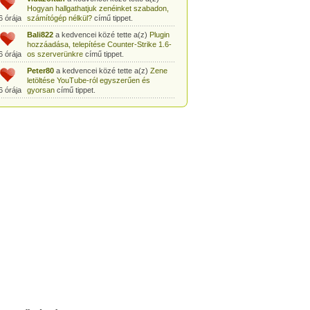
Hogyan hallgathatjuk zenéinket szabadon,
6 órája
számítógép nélkül?
című tippet.
Bali822
a kedvencei közé tette a(z)
Plugin
hozzáadása, telepítése Counter-Strike 1.6-
6 órája
os szerverünkre
című tippet.
Peter80
a kedvencei közé tette a(z)
Zene
letöltése YouTube-ról egyszerűen és
6 órája
gyorsan
című tippet.
Heni77
a kedvencei közé tette a(z)
Counter
Strike: Source Szerver készítés
6 órája
egyszerűen
című tippet.
Zoli94
a kedvencei közé tette a(z)
Counter-
Strike: új pályák telepítése szerverünkre
6 órája
egyszerűen
című tippet.
Csabszii88
a kedvencei közé tette a(z)
MP3 letöltése videóról a VidtoMP3
6 órája
segítségével
című tippet.
Lidiaa
a kedvencei közé tette a(z)
MP3
letöltése videóról a VidtoMP3 segítségével
6 órája
című tippet.
tomanekpetike
a kedvencei közé tette a(z)
Counter Strike: Source Szerver készítés
6 órája
egyszerűen
című tippet.
tomanekpeti
a kedvencei közé tette a(z)
Plugin hozzáadása, telepítése Counter-
6 órája
Strike 1.6-os szerverünkre
című tippet.