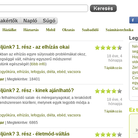
akértők
Napló
Súgó
Háziállat
Háztartás
Mobil
Oktatás
Szabadidő
Számítástechnika
Leg
jünk? 1. rész - az elhízás okai
Név
1
seg
gokban az elhízás egyre súlyosabb problémákat okoz,
18 éve, 4
Hog
egséggé vált, néhány egyszerű módszerrel
hónapja
vid
testünk egészségét
(
több infó
)
1
Zen
Táplálkozás
fogyókúra
,
elhízás
,
lefogyás
,
diéta
,
ebéd
,
vacsora
gyo
Cou
ar
| Megtekintve: 18401
1
eg
Cso
jünk? 2. rész - kinek ajánlható?
 felhalmozódó salak- és méreganyagokat, a lerakódott
1
18 éve, 4
endszeresen kiüríteni, melynek egyik legjobb módja a
hónapja
Ez 
Táplálkozás
1
fogyókúra
,
elhízás
,
lefogyás
,
diéta
,
ebéd
,
vacsora
ar
| Megtekintve: 6865
1
jünk? 3. rész - életmód-váltás