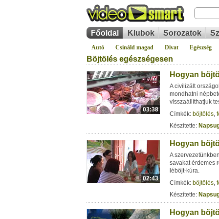
Főoldal
Klubok
Sorozatok
Sz
Autó
Csináld magad
Divat
Egészség
Böjtölés egészségesen
Hogyan böjtöl
A civilizált orszá
mondhatni népbet
visszaállíthatjuk 
03:38
Címkék:
böjtölés
,
Készítette:
Napsug
Hogyan böjtöl
A szervezetünkben
savakat érdemes r
léböjt-kúra.
02:43
Címkék:
böjtölés
,
Készítette:
Napsug
Hogyan böjtöl