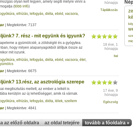
a mozgás olyan kell legyen, amely segíti mélyre vinni a
Nép
hónapja
ámogatja
(
több infó
)
Táplálkozás
z
fogyókúra
,
elhízás
,
lefogyás
,
diéta
,
ebéd
,
vacsora
,
1
ké
ké
ar
| Megtekintve: 7137
w
1
jünk? 7. rész - mit együnk és igyunk?
sz
mic
alapeleme a gyümölcslé, a zöldséglé és a gyógytea.
18 éve, 1
1
an, hogy milyen alapanyagokból állítjuk össze az
hónapja
mikor mit iszunk.
Ital
fogyókúra
,
elhízás
,
lefogyás
,
diéta
,
ebéd
,
vacsora
,
étel
,
1
yümölcs
ar
| Megtekintve: 6675
1
jünk? 13.rész, az asztrológia szerepe
kai megtisztulás mellett, az ember a lelkét is
17 éve, 9
ztába kerüljön az új lehetőséggel, amik rá várnak.
hónapja
fogyókúra
,
elhízás
,
lefogyás
,
diéta
,
lélek
,
szellem
Egészség
ar
| Megtekintve: 4841
za az előző oldalra
az oldal tetejére
tovább a főoldalra »