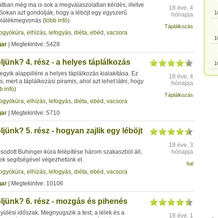
latban még ma is sok a megválaszolatlan kérdés, illetve
18 éve, 4
Sokan azt gondolják, hogy a léböjt egy egyszerű
1
hónapja
áplálékmegvonás
(
több infó
)
Táplálkozás
fogyókúra
,
elhízás
,
lefogyás
,
diéta
,
ebéd
,
vacsora
1
ar
| Megtekintve: 5428
jünk? 4. rész - a helyes táplálkozás
1
egyik alappillére a helyes táplálkozás kialakítása. Ez
18 éve, 4
, mert a táplálkozási piramis, ahol azt lehet látni, hogy
hónapja
b infó
)
1
Táplálkozás
fogyókúra
,
elhízás
,
lefogyás
,
diéta
,
ebéd
,
vacsora
ar
| Megtekintve: 5710
1
jünk? 5. rész - hogyan zajlik egy léböjt
1
18 éve, 3
odott Buhinger-kúra felépítése három szakaszból áll,
hónapja
k segítségével végezhetünk el.
Ital
1
fogyókúra
,
elhízás
,
lefogyás
,
diéta
,
ebéd
,
vacsora
ar
| Megtekintve: 10106
1
ljünk? 6. rész - mozgás és pihenés
lyülési időszak. Megnyugszik a test, a lélek és a
18 éve, 1
1