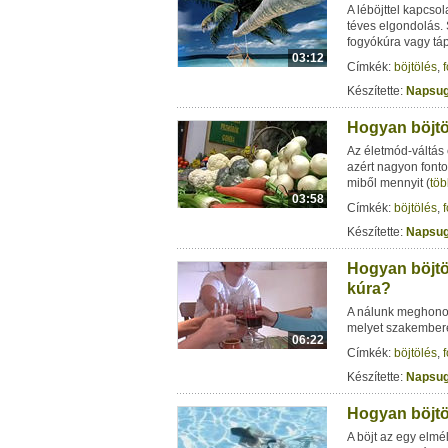
A léböjttel kapcso
téves elgondolás. 
fogyókúra vagy t
03:12
Címkék:
böjtölés
,
Készítette:
Napsug
Hogyan böjtöl
Az életmód-váltás 
azért nagyon fontos
miből mennyit
(
töb
03:58
Címkék:
böjtölés
,
Készítette:
Napsug
Hogyan böjtöl
kúra?
A nálunk meghonos
melyet szakembere
06:22
Címkék:
böjtölés
,
Készítette:
Napsug
Hogyan böjtö
A böjt az egy elmé