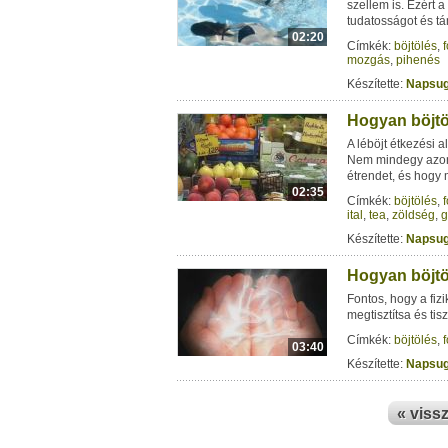
szellem is. Ezért 
tudatosságot és t
02:20
Címkék:
böjtölés
,
mozgás
,
pihenés
Készítette:
Napsug
Hogyan böjtöl
A léböjt étkezési 
Nem mindegy azonb
étrendet, és hogy 
02:35
Címkék:
böjtölés
,
ital
,
tea
,
zöldség
,
g
Készítette:
Napsug
Hogyan böjtöl
Fontos, hogy a fizi
megtisztítsa és tis
Címkék:
böjtölés
,
03:40
Készítette:
Napsug
« viss