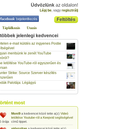
Üdvözlünk
az oldalon!
Lépj be
, vagy
regisztrálj
Feltöltés
Táplálkozás
Utazás
többek jelenlegi kedvencei
gabor733
a kedvencei közé tette a(z)
Leopárdgekkó-etetés egyszerű csipesszel
telen e-mail küldés az ingyenes Postie
6 órája
című tippet.
ítségével
yan mentsünk le zenét YouTube
gabor733
a kedvencei közé tette a(z)
eóról?
Hogyan készítsünk tojáslevest?
című tippet.
6 órája
e letöltése YouTube-ról egyszerűen és
rsan
gabor733
a kedvencei közé tette a(z)
nter Strike: Source Szerver készítés
Hogyan készítsünk fűszeres-paradicsomos
6 órája
pennét?
című tippet.
yszerűen
dák Palotája: Légágyú
gabor733
a kedvencei közé tette a(z)
Babakonyha - Almaszósz készítése 6
6 órája
hónapos kortól
című tippet.
gabor733
a kedvencei közé tette a(z)
történt most
Babakonyha - Alma-banán püré készítése
6 órája
egyszerűen
című tippet.
Moni9
a kedvencei közé tette a(z)
Videó
letöltése Youtube-ról a Keepvid segítségével
6 órája
című tippet.
vidazoltan
a kedvencei közé tette a(z)