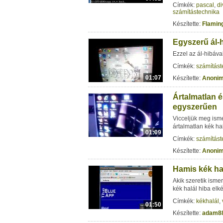
Címkék:
pascal
,
di
számítástechnika
Készítette:
Flamin
Egyszerű ál-
Ezzel az ál-hibáva
Címkék:
számítást
01:07
Készítette:
Anoni
Ártalmatlan é
egyszerűen
Vicceljük meg ism
ártalmatlan kék hal
01:09
Címkék:
számítást
Készítette:
Anoni
Hamis kék ha
Akik szeretik isme
kék halál hiba elk
Címkék:
kékhalál
,
01:50
Készítette:
adam8