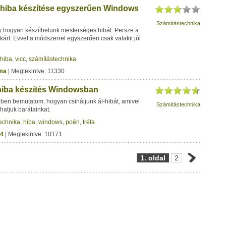
hiba készítése egyszerűen Windows
Számítástechnika
hogyan készíthetünk mesterséges hibát. Persze a
rt. Evvel a módszerrel egyszerűen csak valakit jól
hiba
,
vicc
,
számítástechnika
ma
| Megtekintve: 11330
hiba készítés Windowsban
pben bemutatom, hogyan csináljunk ál-hibát, amivel
Számítástechnika
atjuk barátainkat.
echnika
,
hiba
,
windows
,
poén
,
tréfa
4
| Megtekintve: 10171
1. oldal
2