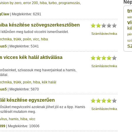
Nép
vision by zero
,
error 200
,
hiba
,
turbo
,
programozás
,
t
1
gClaw
| Megtekintve: 6291
wi
v
hiba készítése szövegszerkesztőben
ké
1
l kitűnően meg tudod viccelni ismerőseidet.
Számítástechnika
pé
echnika
,
trükk
,
poén
,
vicc
,
hiba
sz
s
1
mus5
| Megtekintve: 5341
s vicces kék halál aktiválása
1
Számítástechnika
erőseinket, szívassuk meg haverjainkat a hamis,
állal.
1
echnika
,
trükk
,
poén
,
hiba
,
kék halál
mus5
| Megtekintve: 5870
lál készítése egyszerűen
rősüket megviccelni azoknak jöhet jól ez a tipp. Hamis
Számítástechnika
észítését mutatom meg.
vírus
,
hamis
,
hiba
,
vicc
899
| Megtekintve: 10606