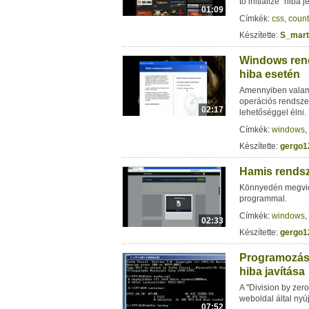
to initialize" hiba
01:09
Címkék:
css
,
count
Készítette:
S_mart
Windows rends
hiba esetén
Amennyiben valami
operációs rendszer
02:17
lehetőséggel élni.
Címkék:
windows
,
Készítette:
gergo1
Hamis rendsz
Könnyedén megvicc
programmal.
Címkék:
windows
,
02:33
Készítette:
gergo1
Programozás 
hiba javítása
A "Division by zer
weboldal által nyújt
07:52