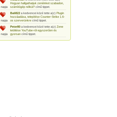
Hogyan hallgathatjuk zenéinket szabadon,
 napja
számítógép nélkül?
című tippet.
Bali822
a kedvencei közé tette a(z)
Plugin
hozzáadása, telepítése Counter-Strike 1.6-
 napja
os szerverünkre
című tippet.
Peter80
a kedvencei közé tette a(z)
Zene
letöltése YouTube-ról egyszerűen és
 napja
gyorsan
című tippet.
Heni77
a kedvencei közé tette a(z)
Counter
Strike: Source Szerver készítés
 napja
egyszerűen
című tippet.
Zoli94
a kedvencei közé tette a(z)
Counter-
Strike: új pályák telepítése szerverünkre
 napja
egyszerűen
című tippet.
Csabszii88
a kedvencei közé tette a(z)
MP3 letöltése videóról a VidtoMP3
 napja
segítségével
című tippet.
Lidiaa
a kedvencei közé tette a(z)
MP3
letöltése videóról a VidtoMP3 segítségével
 napja
című tippet.
tomanekpetike
a kedvencei közé tette a(z)
Counter Strike: Source Szerver készítés
 napja
egyszerűen
című tippet.
tomanekpeti
a kedvencei közé tette a(z)
Plugin hozzáadása, telepítése Counter-
 napja
Strike 1.6-os szerverünkre
című tippet.