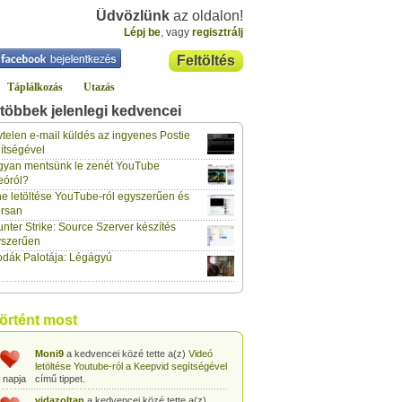
Üdvözlünk
az oldalon!
Lépj be
, vagy
regisztrálj
Feltöltés
Táplálkozás
Utazás
többek jelenlegi kedvencei
gabor733
a kedvencei közé tette a(z)
Leopárdgekkó-etetés egyszerű csipesszel
telen e-mail küldés az ingyenes Postie
 napja
című tippet.
ítségével
yan mentsünk le zenét YouTube
gabor733
a kedvencei közé tette a(z)
eóról?
Hogyan készítsünk tojáslevest?
című tippet.
 napja
e letöltése YouTube-ról egyszerűen és
rsan
gabor733
a kedvencei közé tette a(z)
nter Strike: Source Szerver készítés
Hogyan készítsünk fűszeres-paradicsomos
 napja
pennét?
című tippet.
yszerűen
dák Palotája: Légágyú
gabor733
a kedvencei közé tette a(z)
Babakonyha - Almaszósz készítése 6
 napja
hónapos kortól
című tippet.
gabor733
a kedvencei közé tette a(z)
történt most
Babakonyha - Alma-banán püré készítése
 napja
egyszerűen
című tippet.
Moni9
a kedvencei közé tette a(z)
Videó
letöltése Youtube-ról a Keepvid segítségével
 napja
című tippet.
vidazoltan
a kedvencei közé tette a(z)