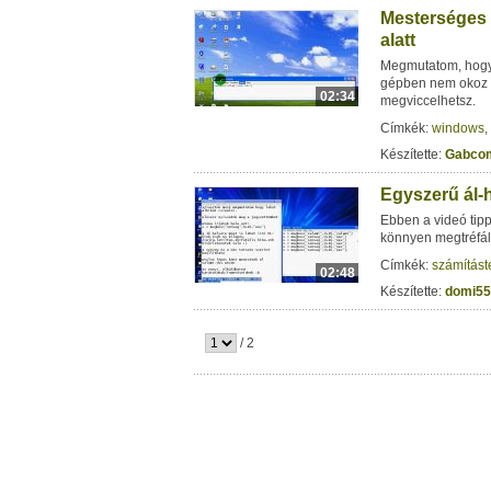
Mesterséges 
alatt
Megmutatom, hogy 
gépben nem okoz ká
02:34
megviccelhetsz.
Címkék:
windows
,
Készítette:
Gabco
Egyszerű ál-
Ebben a videó tip
könnyen megtréfálh
Címkék:
számítást
02:48
Készítette:
domi55
/ 2