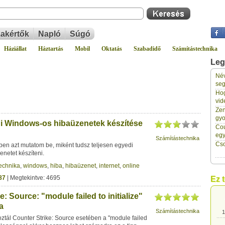
akértők
Napló
Súgó
Háziállat
Háztartás
Mobil
Oktatás
Szabadidő
Számítástechnika
Leg
Név
1
seg
Hog
vid
1
Zen
gyo
i Windows-os hibaüzenetek készítése
Cou
1
eg
Számítástechnika
Cso
ben azt mutatom be, miként tudsz teljesen egyedi
netet készíteni.
1
echnika
,
windows
,
hiba
,
hibaüzenet
,
internet
,
online
87
| Megtekintve: 4695
Ez 
1
e: Source: "module failed to initialize"
a
Számítástechnika
1
koztál Counter Strike: Source esetében a "module failed