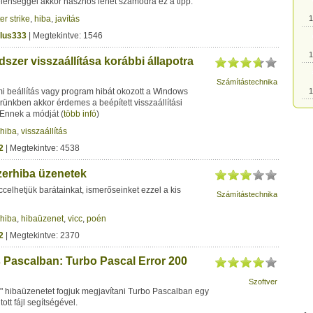
 jelenséggel akkor hasznos lehet számodra ez a tipp.
er strike
,
hiba
,
javítás
1
lus333
| Megtekintve: 1546
1
zer visszaállítása korábbi állapotra
Számítástechnika
 beállítás vagy program hibát okozott a Windows
1
ünkben akkor érdemes a beépített visszaállítási
 Ennek a módját
(
több infó
)
1
hiba
,
visszaállítás
2
| Megtekintve: 4538
1
erhiba üzenetek
elhetjük barátainkat, ismerőseinket ezzel a kis
Számítástechnika
1
hiba
,
hibaüzenet
,
vicc
,
poén
2
| Megtekintve: 2370
1
Pascalban: Turbo Pascal Error 200
1
Szoftver
o" hibaüzenetet fogjuk megjavítani Turbo Pascalban egy
ott fájl segítségével.
1