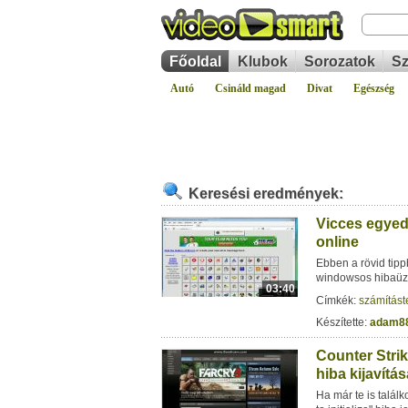
Főoldal
Klubok
Sorozatok
Sz
Autó
Csináld magad
Divat
Egészség
Keresési eredmények:
Vicces egyed
online
Ebben a rövid tipp
windowsos hibaüze
03:40
Címkék:
számítást
Készítette:
adam8
Counter Strik
hiba kijavítás
Ha már te is talál