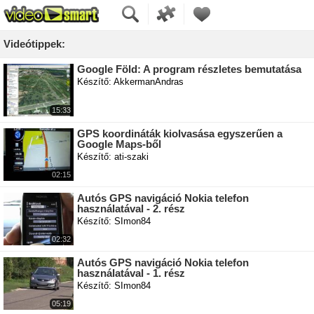
Videótippek:
Google Föld: A program részletes bemutatása
Készítő: AkkermanAndras
15:33
GPS koordináták kiolvasása egyszerűen a
Google Maps-ből
Készítő: ati-szaki
02:15
Autós GPS navigáció Nokia telefon
használatával - 2. rész
Készítő: SImon84
02:32
Autós GPS navigáció Nokia telefon
használatával - 1. rész
Készítő: SImon84
05:19