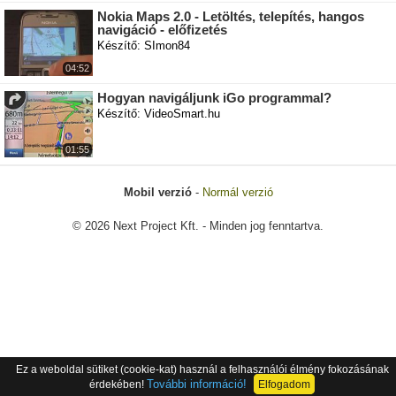
Nokia Maps 2.0 - Letöltés, telepítés, hangos
navigáció - előfizetés
Készítő: SImon84
04:52
Hogyan navigáljunk iGo programmal?
Készítő: VideoSmart.hu
01:55
Mobil verzió
-
Normál verzió
© 2026 Next Project Kft. - Minden jog fenntartva.
Ez a weboldal sütiket (cookie-kat) használ a felhasználói élmény fokozásának
További információ!
érdekében!
Elfogadom