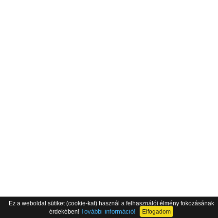
Ez a weboldal sütiket (cookie-kat) használ a felhasználói élmény fokozásának
További információ!
érdekében!
Elfogadom