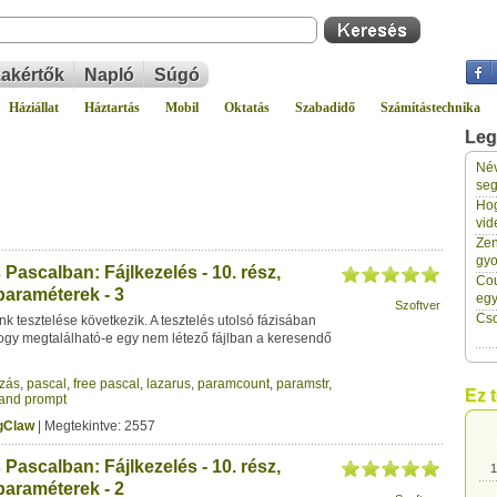
akértők
Napló
Súgó
Háziállat
Háztartás
Mobil
Oktatás
Szabadidő
Számítástechnika
Leg
Név
1
seg
Hog
vid
1
Zen
gyo
ascalban: Fájlkezelés - 10. rész,
Cou
paraméterek - 3
1
eg
Szoftver
Cso
k tesztelése következik. A tesztelés utolsó fázisában
ogy megtalálható-e egy nem létező fájlban a keresendő
1
zás
,
pascal
,
free pascal
,
lazarus
,
paramcount
,
paramstr
,
Ez 
nd prompt
1
gClaw
| Megtekintve: 2557
ascalban: Fájlkezelés - 10. rész,
1
paraméterek - 2