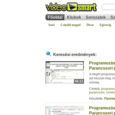
Főoldal
Klubok
Sorozatok
Sz
Autó
Csináld magad
Divat
Egészség
Keresési eredmények:
Programozás P
Parancssori 
A megírt programun
azt nézzük meg, h
06:13
szöveg.
Címkék:
programo
parancssor
,
comma
Készítette:
Flamin
Programozás P
Parancssori 