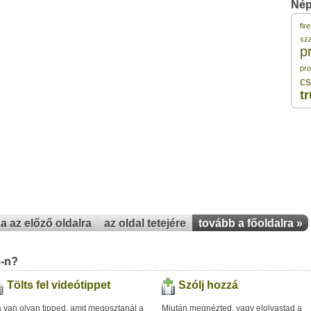
Nép
fir
1
sz
p
pr
1
cs
t
1
1
1
za az előző oldalra
az oldal tetejére
tovább a főoldalra »
u-n?
Tölts fel videótippet
Szólj hozzá
 van olyan tipped, amit megosztanál a
Miután megnézted, vagy elolvastad a