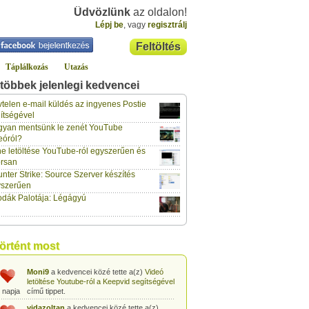
Üdvözlünk
az oldalon!
Lépj be
, vagy
regisztrálj
Feltöltés
Táplálkozás
Utazás
többek jelenlegi kedvencei
gabor733
a kedvencei közé tette a(z)
Leopárdgekkó-etetés egyszerű csipesszel
telen e-mail küldés az ingyenes Postie
 napja
című tippet.
ítségével
yan mentsünk le zenét YouTube
gabor733
a kedvencei közé tette a(z)
eóról?
Hogyan készítsünk tojáslevest?
című tippet.
 napja
e letöltése YouTube-ról egyszerűen és
rsan
gabor733
a kedvencei közé tette a(z)
nter Strike: Source Szerver készítés
Hogyan készítsünk fűszeres-paradicsomos
 napja
pennét?
című tippet.
yszerűen
dák Palotája: Légágyú
gabor733
a kedvencei közé tette a(z)
Babakonyha - Almaszósz készítése 6
 napja
hónapos kortól
című tippet.
gabor733
a kedvencei közé tette a(z)
történt most
Babakonyha - Alma-banán püré készítése
 napja
egyszerűen
című tippet.
Moni9
a kedvencei közé tette a(z)
Videó
letöltése Youtube-ról a Keepvid segítségével
 napja
című tippet.
vidazoltan
a kedvencei közé tette a(z)