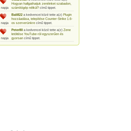
Hogyan hallgathatjuk zenéinket szabadon,
 napja
számítógép nélkül?
című tippet.
Bali822
a kedvencei közé tette a(z)
Plugin
hozzáadása, telepítése Counter-Strike 1.6-
 napja
os szerverünkre
című tippet.
Peter80
a kedvencei közé tette a(z)
Zene
letöltése YouTube-ról egyszerűen és
 napja
gyorsan
című tippet.
Heni77
a kedvencei közé tette a(z)
Counter
Strike: Source Szerver készítés
 napja
egyszerűen
című tippet.
Zoli94
a kedvencei közé tette a(z)
Counter-
Strike: új pályák telepítése szerverünkre
 napja
egyszerűen
című tippet.
Csabszii88
a kedvencei közé tette a(z)
MP3 letöltése videóról a VidtoMP3
 napja
segítségével
című tippet.
Lidiaa
a kedvencei közé tette a(z)
MP3
letöltése videóról a VidtoMP3 segítségével
 napja
című tippet.
tomanekpetike
a kedvencei közé tette a(z)
Counter Strike: Source Szerver készítés
 napja
egyszerűen
című tippet.
tomanekpeti
a kedvencei közé tette a(z)
Plugin hozzáadása, telepítése Counter-
 napja
Strike 1.6-os szerverünkre
című tippet.