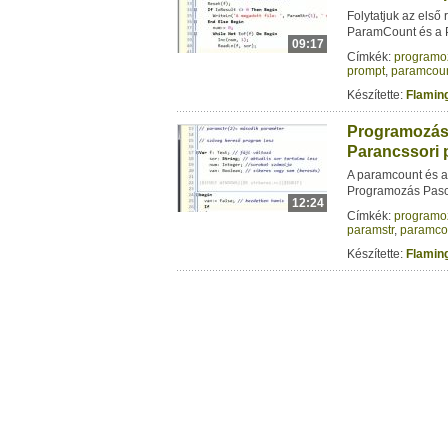
Folytatjuk az első
ParamCount és a 
09:17
Címkék:
programo
prompt
,
paramcou
Készítette:
Flamin
Programozás P
Parancssori 
A paramcount és a
Programozás Pasc
12:24
Címkék:
programo
paramstr
,
paramco
Készítette:
Flamin