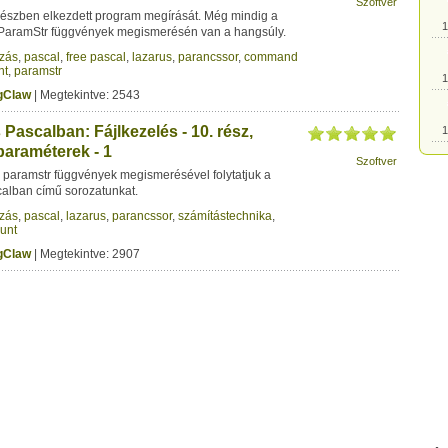
Szoftver
 részben elkezdett program megírását. Még mindig a
1
ParamStr függvények megismerésén van a hangsúly.
zás
,
pascal
,
free pascal
,
lazarus
,
parancssor
,
command
nt
,
paramstr
1
gClaw
| Megtekintve: 2543
ascalban: Fájlkezelés - 10. rész,
1
paraméterek - 1
Szoftver
 paramstr függvények megismerésével folytatjuk a
1
alban című sorozatunkat.
zás
,
pascal
,
lazarus
,
parancssor
,
számítástechnika
,
unt
1
gClaw
| Megtekintve: 2907
1
1
1
1