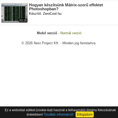
Hogyan készítsünk Mátrix-szerű effektet
Photoshopban?
Készítő: ZeroCool.hu
03:15
Mobil verzió
-
Normál verzió
© 2026 Next Project Kft. - Minden jog fenntartva.
Ez a weboldal sütiket (cookie-kat) használ a felhasználói élmény fokozásának
További információ!
érdekében!
Elfogadom