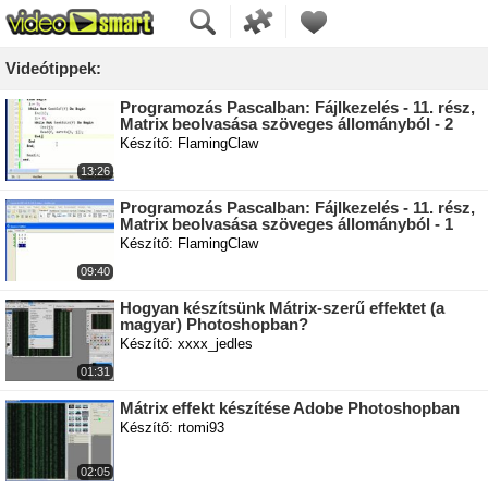
Videótippek:
Programozás Pascalban: Fájlkezelés - 11. rész,
Matrix beolvasása szöveges állományból - 2
Készítő: FlamingClaw
13:26
Programozás Pascalban: Fájlkezelés - 11. rész,
Matrix beolvasása szöveges állományból - 1
Készítő: FlamingClaw
09:40
Hogyan készítsünk Mátrix-szerű effektet (a
magyar) Photoshopban?
Készítő: xxxx_jedles
01:31
Mátrix effekt készítése Adobe Photoshopban
Készítő: rtomi93
02:05