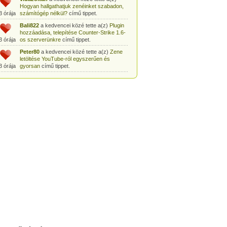
Hogyan hallgathatjuk zenéinket szabadon,
3 órája
számítógép nélkül?
című tippet.
Bali822
a kedvencei közé tette a(z)
Plugin
hozzáadása, telepítése Counter-Strike 1.6-
3 órája
os szerverünkre
című tippet.
Peter80
a kedvencei közé tette a(z)
Zene
letöltése YouTube-ról egyszerűen és
3 órája
gyorsan
című tippet.
Heni77
a kedvencei közé tette a(z)
Counter
Strike: Source Szerver készítés
3 órája
egyszerűen
című tippet.
Zoli94
a kedvencei közé tette a(z)
Counter-
Strike: új pályák telepítése szerverünkre
3 órája
egyszerűen
című tippet.
Csabszii88
a kedvencei közé tette a(z)
MP3 letöltése videóról a VidtoMP3
3 órája
segítségével
című tippet.
Lidiaa
a kedvencei közé tette a(z)
MP3
letöltése videóról a VidtoMP3 segítségével
3 órája
című tippet.
tomanekpetike
a kedvencei közé tette a(z)
Counter Strike: Source Szerver készítés
3 órája
egyszerűen
című tippet.
tomanekpeti
a kedvencei közé tette a(z)
Plugin hozzáadása, telepítése Counter-
3 órája
Strike 1.6-os szerverünkre
című tippet.