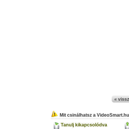
« viss
Mit csinálhatsz a VideoSmart.h
Tanulj kikapcsolódva