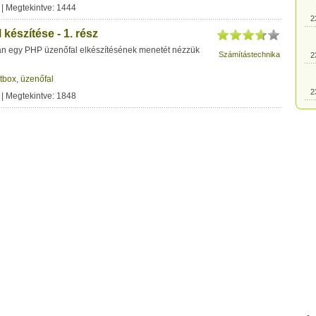
| Megtekintve: 1444
2
készítése - 1. rész
n egy PHP üzenőfal elkészítésének menetét nézzük
Számítástechnika
2
tbox
,
üzenőfal
2
| Megtekintve: 1848
2
2
2
2
2
2