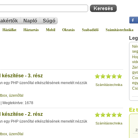
akértők
Napló
Súgó
Háziállat
Háztartás
Mobil
Oktatás
Szabadidő
Számítástechnika
Leg
Név
2
seg
Hog
vid
2
Zen
gyo
készítése - 3. rész
Cou
2
n egy PHP üzenőfal elkészítésének menetét nézzük
eg
Számítástechnika
Cso
tbox
,
üzenőfal
2
| Megtekintve: 1678
Ez 
készítése - 2. rész
2
n egy PHP üzenőfal elkészítésének menetét nézzük
Számítástechnika
2
tbox
,
üzenőfal