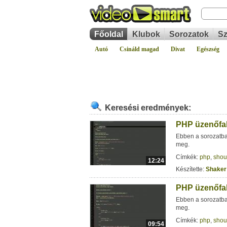
Főoldal
Klubok
Sorozatok
Sz
Autó
Csináld magad
Divat
Egészség
Keresési eredmények:
PHP üzenőfal 
Ebben a sorozatba
meg.
Címkék:
php
,
shou
12:24
Készítette:
Shaker
PHP üzenőfal 
Ebben a sorozatba
meg.
Címkék:
php
,
shou
09:54