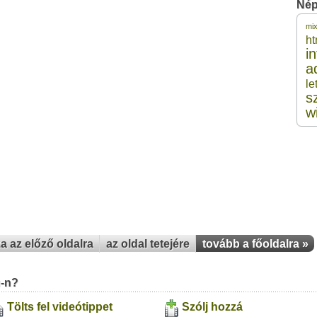
Nép
mi
2
ht
i
a
2
le
s
2
w
2
2
za az előző oldalra
az oldal tetejére
tovább a főoldalra »
u-n?
Tölts fel videótippet
Szólj hozzá