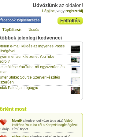
Üdvözlünk
az oldalon!
Lépj be
, vagy
regisztrálj
Feltöltés
Táplálkozás
Utazás
többek jelenlegi kedvencei
gabor733
a kedvencei közé tette a(z)
Leopárdgekkó-etetés egyszerű csipesszel
telen e-mail küldés az ingyenes Postie
3 órája
című tippet.
ítségével
yan mentsünk le zenét YouTube
gabor733
a kedvencei közé tette a(z)
eóról?
Hogyan készítsünk tojáslevest?
című tippet.
3 órája
e letöltése YouTube-ról egyszerűen és
rsan
gabor733
a kedvencei közé tette a(z)
nter Strike: Source Szerver készítés
Hogyan készítsünk fűszeres-paradicsomos
3 órája
pennét?
című tippet.
yszerűen
dák Palotája: Légágyú
gabor733
a kedvencei közé tette a(z)
Babakonyha - Almaszósz készítése 6
3 órája
hónapos kortól
című tippet.
gabor733
a kedvencei közé tette a(z)
történt most
Babakonyha - Alma-banán püré készítése
3 órája
egyszerűen
című tippet.
Moni9
a kedvencei közé tette a(z)
Videó
letöltése Youtube-ról a Keepvid segítségével
3 órája
című tippet.
vidazoltan
a kedvencei közé tette a(z)