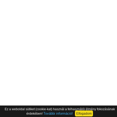
Ez a weboldal sütiket (cookie-kat) használ a felhasználói élmény fokozásának
További információ!
érdekében!
Elfogadom