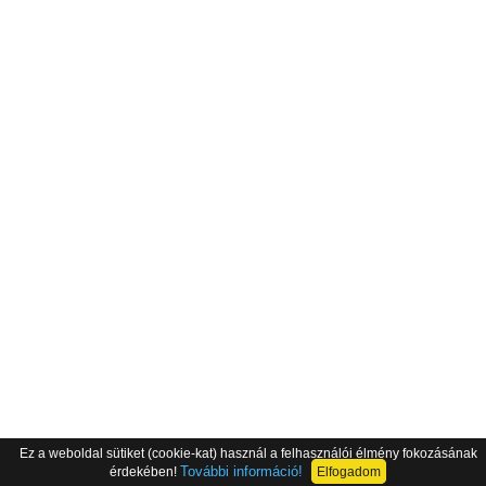
Ez a weboldal sütiket (cookie-kat) használ a felhasználói élmény fokozásának
További információ!
érdekében!
Elfogadom