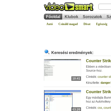
Főoldal
Klubok
Sorozatok
Sz
Autó
Csináld magad
Divat
Egészség
Keresési eredmények:
Counter Strik
Ebben a videóban e
Source-hoz.
Címkék:
counter st
10:41
Készítette:
danger
Counter Stri
Egy másfajta Bunn
hoz az Autohotkey
Címkék:
css
,
count
03:20