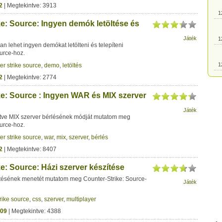
2
| Megtekintve: 3913
1
ke: Source: Ingyen demók letöltése és
Játék
1
 lehet ingyen demókat letölteni és telepíteni
urce-hoz.
1
er strike source
,
demo
,
letöltés
2
| Megtekintve: 2774
1
ke: Source : Ingyen WAR és MIX szerver
Játék
1
tve MIX szerver bérlésének módját mutatom meg
urce-hoz.
er strike source
,
war
,
mix
,
szerver
,
bérlés
1
2
| Megtekintve: 8407
e: Source: Házi szerver készítése
1
ítésének menetét mutatom meg Counter-Strike: Source-
Játék
1
rike source
,
css
,
szerver
,
multiplayer
09
| Megtekintve: 4388
1