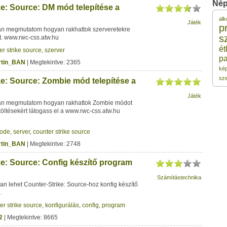
Nép
ke: Source: DM mód telepítése a
alk
Játék
1
p
n megmutatom hogyan rakhattok szerveretekre
s
. www.rwc-css.atw.hu
ét
er strike source
,
szerver
1
pa
rtin_BAN
| Megtekintve: 2365
ké
1
sz
ke: Source: Zombie mód telepítése a
Játék
n megmutatom hogyan rakhattok Zombie módot
1
etöltésekért látogass el a www.rwc-css.atw.hu
1
ode
,
server
,
counter strike source
rtin_BAN
| Megtekintve: 2748
ke: Source: Config készítő program
Számítástechnika
 lehet Counter-Strike: Source-hoz konfig készítő
.
er strike source
,
konfigurálás
,
config
,
program
2
| Megtekintve: 8665