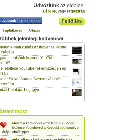
Üdvözlünk
az oldalon!
Lépj be
, vagy
regisztrálj
Feltöltés
Táplálkozás
Utazás
többek jelenlegi kedvencei
gabor733
a kedvencei közé tette a(z)
Leopárdgekkó-etetés egyszerű csipesszel
telen e-mail küldés az ingyenes Postie
2 órája
című tippet.
ítségével
yan mentsünk le zenét YouTube
gabor733
a kedvencei közé tette a(z)
eóról?
Hogyan készítsünk tojáslevest?
című tippet.
2 órája
e letöltése YouTube-ról egyszerűen és
rsan
gabor733
a kedvencei közé tette a(z)
nter Strike: Source Szerver készítés
Hogyan készítsünk fűszeres-paradicsomos
2 órája
pennét?
című tippet.
yszerűen
dák Palotája: Légágyú
gabor733
a kedvencei közé tette a(z)
Babakonyha - Almaszósz készítése 6
2 órája
hónapos kortól
című tippet.
gabor733
a kedvencei közé tette a(z)
történt most
Babakonyha - Alma-banán püré készítése
2 órája
egyszerűen
című tippet.
Moni9
a kedvencei közé tette a(z)
Videó
letöltése Youtube-ról a Keepvid segítségével
2 órája
című tippet.
vidazoltan
a kedvencei közé tette a(z)