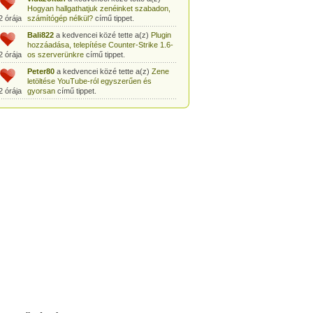
Hogyan hallgathatjuk zenéinket szabadon,
2 órája
számítógép nélkül?
című tippet.
Bali822
a kedvencei közé tette a(z)
Plugin
hozzáadása, telepítése Counter-Strike 1.6-
2 órája
os szerverünkre
című tippet.
Peter80
a kedvencei közé tette a(z)
Zene
letöltése YouTube-ról egyszerűen és
2 órája
gyorsan
című tippet.
Heni77
a kedvencei közé tette a(z)
Counter
Strike: Source Szerver készítés
2 órája
egyszerűen
című tippet.
Zoli94
a kedvencei közé tette a(z)
Counter-
Strike: új pályák telepítése szerverünkre
2 órája
egyszerűen
című tippet.
Csabszii88
a kedvencei közé tette a(z)
MP3 letöltése videóról a VidtoMP3
2 órája
segítségével
című tippet.
Lidiaa
a kedvencei közé tette a(z)
MP3
letöltése videóról a VidtoMP3 segítségével
2 órája
című tippet.
tomanekpetike
a kedvencei közé tette a(z)
Counter Strike: Source Szerver készítés
2 órája
egyszerűen
című tippet.
tomanekpeti
a kedvencei közé tette a(z)
Plugin hozzáadása, telepítése Counter-
2 órája
Strike 1.6-os szerverünkre
című tippet.