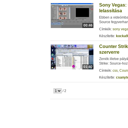
Sony Vegas: 
lelassítása
Ebben a videómban
Source fegyverhan
00:46
Címkék:
sony veg
Készítette:
kocka9
Counter Strik
szerverre
Zenék illetve pál
Strike: Source-hoz
01:40
Címkék:
css
,
Count
Készítette:
csanyt
/ 2