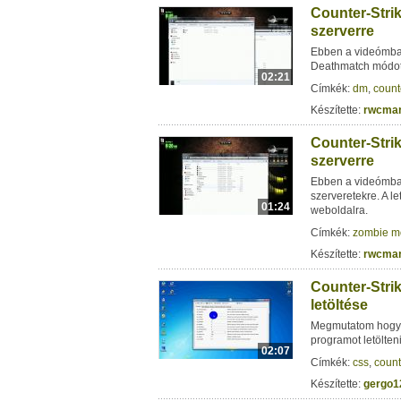
Counter-Stri
szerverre
Ebben a videómba
Deathmatch módot
02:21
Címkék:
dm
,
count
Készítette:
rwcma
Counter-Stri
szerverre
Ebben a videómba
szerveretekre. A l
01:24
weboldalra.
Címkék:
zombie m
Készítette:
rwcma
Counter-Stri
letöltése
Megmutatom hogyan
programot letölteni
02:07
Címkék:
css
,
count
Készítette:
gergo1