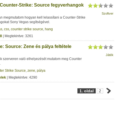
Counter-Strike: Source fegyverhangok
Szoftver
 megmutatom hogyan kell lelassítani a Counter-Strike
gokat Sony Vegas segítségével.
as
,
css
,
counter strike source
,
hang
8
| Megtekintve: 3261
e: Source: Zene és pálya feltétele
Játék
yák szerveren való elhelyezését mutatom meg Counter
.
er Strike Source
,
zene
,
pálya
elek
| Megtekintve: 4290
1. oldal
2