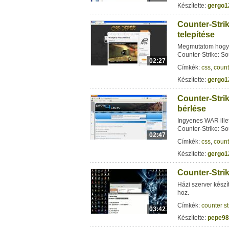
Készítette:
gergo1
Counter-Stri
telepítése
Megmutatom hogyan
Counter-Strike: So
02:27
Címkék:
css
,
count
Készítette:
gergo1
Counter-Stri
bérlése
Ingyenes WAR ille
Counter-Strike: So
02:47
Címkék:
css
,
count
Készítette:
gergo1
Counter-Strik
Házi szerver kész
hoz.
Címkék:
counter st
03:42
Készítette:
pepe98