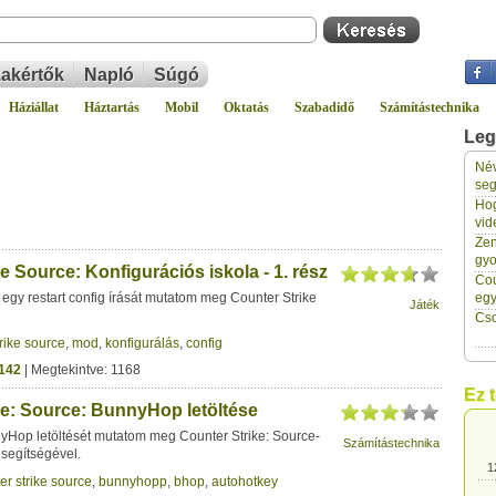
akértők
Napló
Súgó
Háziállat
Háztartás
Mobil
Oktatás
Szabadidő
Számítástechnika
Leg
Név
1
seg
Hog
vid
1
Zen
gyo
e Source: Konfigurációs iskola - 1. rész
Cou
1
gy restart config írását mutatom meg Counter Strike
eg
Játék
Cso
rike source
,
mod
,
konfigurálás
,
config
1
142
| Megtekintve: 1168
Ez 
ke: Source: BunnyHop letöltése
1
yHop letöltését mutatom meg Counter Strike: Source-
Számítástechnika
 segítségével.
1
er strike source
,
bunnyhopp
,
bhop
,
autohotkey