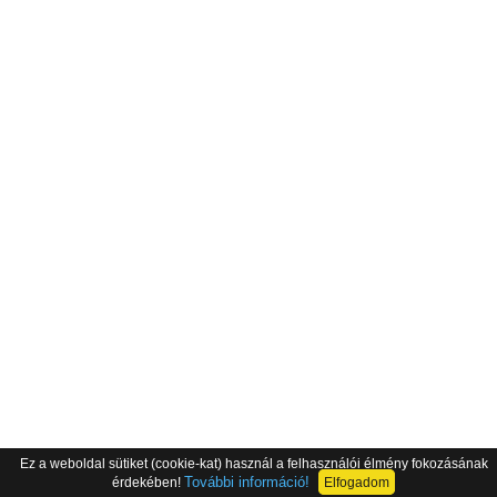
Ez a weboldal sütiket (cookie-kat) használ a felhasználói élmény fokozásának
További információ!
érdekében!
Elfogadom