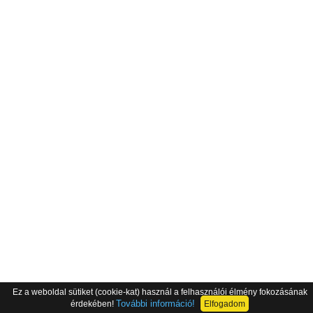
Ez a weboldal sütiket (cookie-kat) használ a felhasználói élmény fokozásának
További információ!
érdekében!
Elfogadom