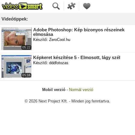
Videótippek:
Adobe Photoshop: Kép bizonyos részeinek
elmosása
Készítő: ZeroCool.hu
05:22
Képkeret készítése 5 - Elmosott, lágy szél
Készítő: dddfotozas
05:16
Mobil verzió
-
Normál verzió
© 2026 Next Project Kft. - Minden jog fenntartva.