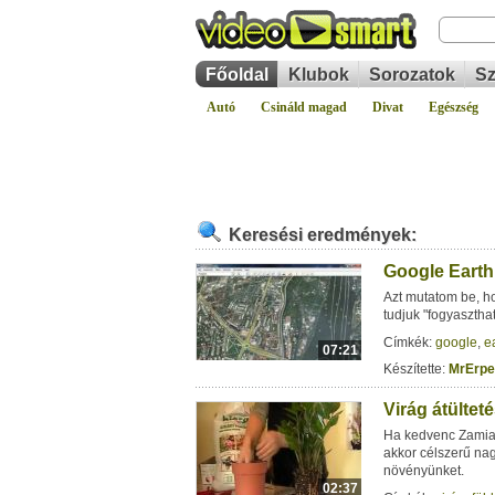
Főoldal
Klubok
Sorozatok
Sz
Autó
Csináld magad
Divat
Egészség
Keresési eredmények:
Google Earth
Azt mutatom be, h
tudjuk "fogyaszth
Címkék:
google
,
e
07:21
Készítette:
MrErpe
Virág átülte
Ha kedvenc Zamia 
akkor célszerű na
növényünket.
02:37