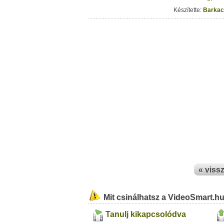
Készítette:
Barkac
« viss
Mit csinálhatsz a VideoSmart.h
Tanulj kikapcsolódva