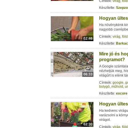
Címkék:
virág
,
föld
Készítette:
Szepzo
Hogyan ültes
Ha növénykénk kin
nagyobb cserépbe 
Címkék:
virág
,
föld
02:46
Készítette:
Barkac
Mire jó és h
programot?
A Google számtalan
nézhetjük meg, hi
06:33
világűrt is elénk tár
Címkék:
google
,
g
bolygó
,
műhold
,
u
Készítette:
excore
Hogyan ültes
Ha kedvenc virágu
varázsolni a körn
virágot.
02:30
Címkék:
virág
,
föld