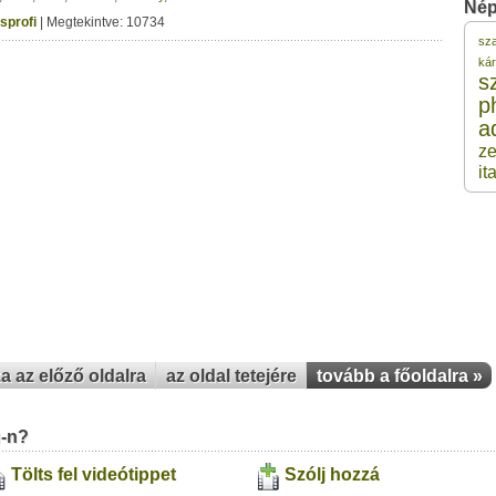
Nép
sprofi
| Megtekintve: 10734
sz
2
kár
s
p
2
a
z
2
ita
2
2
za az előző oldalra
az oldal tetejére
tovább a főoldalra »
u-n?
Tölts fel videótippet
Szólj hozzá