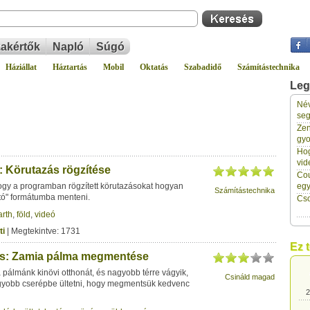
akértők
Napló
Súgó
Háziállat
Háztartás
Mobil
Oktatás
Szabadidő
Számítástechnika
Leg
Név
2
seg
Zen
gyo
2
Hog
vid
: Körutazás rögzítése
Cou
2
ogy a programban rögzített körutazásokat hogyan
eg
Számítástechnika
ató" formátumba menteni.
Cso
arth
,
föld
,
videó
2
ti
| Megtekintve: 1731
Ez 
tés: Zamia pálma megmentése
2
pálmánk kinövi otthonát, és nagyobb térre vágyik,
Csináld magad
gyobb cserépbe ültetni, hogy megmentsük kedvenc
2