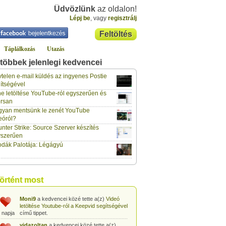
Üdvözlünk
az oldalon!
Lépj be
, vagy
regisztrálj
Feltöltés
Táplálkozás
Utazás
többek jelenlegi kedvencei
gabor733
a kedvencei közé tette a(z)
Leopárdgekkó-etetés egyszerű csipesszel
telen e-mail küldés az ingyenes Postie
 napja
című tippet.
ítségével
e letöltése YouTube-ról egyszerűen és
gabor733
a kedvencei közé tette a(z)
rsan
Hogyan készítsünk tojáslevest?
című tippet.
 napja
yan mentsünk le zenét YouTube
eóról?
gabor733
a kedvencei közé tette a(z)
nter Strike: Source Szerver készítés
Hogyan készítsünk fűszeres-paradicsomos
 napja
pennét?
című tippet.
yszerűen
dák Palotája: Légágyú
gabor733
a kedvencei közé tette a(z)
Babakonyha - Almaszósz készítése 6
 napja
hónapos kortól
című tippet.
gabor733
a kedvencei közé tette a(z)
történt most
Babakonyha - Alma-banán püré készítése
 napja
egyszerűen
című tippet.
Moni9
a kedvencei közé tette a(z)
Videó
letöltése Youtube-ról a Keepvid segítségével
 napja
című tippet.
vidazoltan
a kedvencei közé tette a(z)