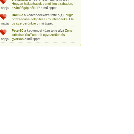
Hogyan hallgathatjuk zenéinket szabadon,
 napja
számítógép nélkül?
című tippet.
Bali822
a kedvencei közé tette a(z)
Plugin
hozzáadása, telepítése Counter-Strike 1.6-
 napja
os szerverünkre
című tippet.
Peter80
a kedvencei közé tette a(z)
Zene
letöltése YouTube-ról egyszerűen és
 napja
gyorsan
című tippet.
Heni77
a kedvencei közé tette a(z)
Counter
Strike: Source Szerver készítés
 napja
egyszerűen
című tippet.
Zoli94
a kedvencei közé tette a(z)
Counter-
Strike: új pályák telepítése szerverünkre
 napja
egyszerűen
című tippet.
Csabszii88
a kedvencei közé tette a(z)
MP3 letöltése videóról a VidtoMP3
 napja
segítségével
című tippet.
Lidiaa
a kedvencei közé tette a(z)
MP3
letöltése videóról a VidtoMP3 segítségével
 napja
című tippet.
tomanekpetike
a kedvencei közé tette a(z)
Counter Strike: Source Szerver készítés
 napja
egyszerűen
című tippet.
tomanekpeti
a kedvencei közé tette a(z)
Plugin hozzáadása, telepítése Counter-
 napja
Strike 1.6-os szerverünkre
című tippet.