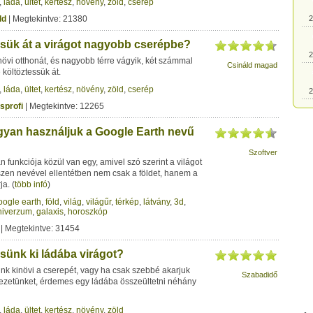
,
láda
,
ültet
,
kertész
,
növény
,
zöld
,
cserép
ld
| Megtekintve: 21380
2
sük át a virágot nagyobb cserépbe?
2
övi otthonát, és nagyobb térre vágyik, két számmal
Csináld magad
költöztessük át.
,
láda
,
ültet
,
kertész
,
növény
,
zöld
,
cserép
2
sprofi
| Megtekintve: 12265
2
ogyan használjuk a Google Earth nevű
Szoftver
 funkciója közül van egy, amivel szó szerint a világot
2
szen nevével ellentétben nem csak a földet, hanem a
ja.
(
több infó
)
2
oogle earth
,
föld
,
világ
,
világűr
,
térkép
,
látvány
,
3d
,
niverzum
,
galaxis
,
horoszkóp
| Megtekintve: 31454
2
sünk ki ládába virágot?
nk kinövi a cserepét, vagy ha csak szebbé akarjuk
2
Szabadidő
yezetünket, érdemes egy ládába összeültetni néhány
2
,
láda
,
ültet
,
kertész
,
növény
,
zöld