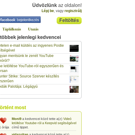
Üdvözlünk
az oldalon!
Lépj be
, vagy
regisztrálj
Feltöltés
Táplálkozás
Utazás
többek jelenlegi kedvencei
gabor733
a kedvencei közé tette a(z)
Leopárdgekkó-etetés egyszerű csipesszel
telen e-mail küldés az ingyenes Postie
1 órája
című tippet.
ítségével
yan mentsünk le zenét YouTube
gabor733
a kedvencei közé tette a(z)
eóról?
Hogyan készítsünk tojáslevest?
című tippet.
1 órája
e letöltése YouTube-ról egyszerűen és
rsan
gabor733
a kedvencei közé tette a(z)
nter Strike: Source Szerver készítés
Hogyan készítsünk fűszeres-paradicsomos
1 órája
pennét?
című tippet.
yszerűen
dák Palotája: Légágyú
gabor733
a kedvencei közé tette a(z)
Babakonyha - Almaszósz készítése 6
1 órája
hónapos kortól
című tippet.
gabor733
a kedvencei közé tette a(z)
történt most
Babakonyha - Alma-banán püré készítése
1 órája
egyszerűen
című tippet.
Moni9
a kedvencei közé tette a(z)
Videó
letöltése Youtube-ról a Keepvid segítségével
1 órája
című tippet.
vidazoltan
a kedvencei közé tette a(z)