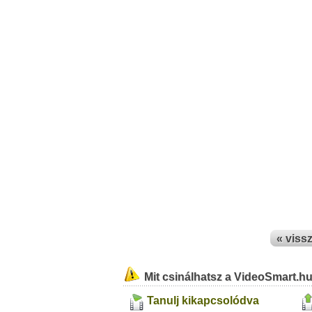
« viss
Mit csinálhatsz a VideoSmart.h
Tanulj kikapcsolódva