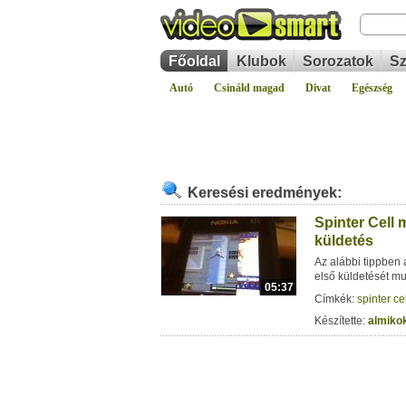
Főoldal
Klubok
Sorozatok
Sz
Autó
Csináld magad
Divat
Egészség
Keresési eredmények:
Spinter Cell m
küldetés
Az alábbi tippben 
első küldetését mu
05:37
Címkék:
spinter ce
Készítette:
almiko