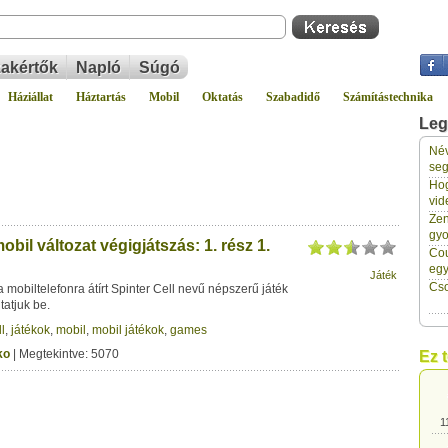
akértők
Napló
Súgó
Háziállat
Háztartás
Mobil
Oktatás
Szabadidő
Számítástechnika
Leg
Név
1
seg
Hog
vid
1
Zen
gyo
obil változat végigjátszás: 1. rész 1.
Cou
1
eg
Játék
Cso
a mobiltelefonra átírt Spinter Cell nevű népszerű játék
tatjuk be.
1
ll
,
játékok
,
mobil
,
mobil játékok
,
games
ko
| Megtekintve: 5070
Ez 
1
1