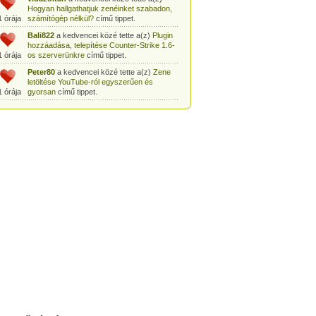
Hogyan hallgathatjuk zenéinket szabadon,
1 órája
számítógép nélkül?
című tippet.
Bali822
a kedvencei közé tette a(z)
Plugin
hozzáadása, telepítése Counter-Strike 1.6-
1 órája
os szerverünkre
című tippet.
Peter80
a kedvencei közé tette a(z)
Zene
letöltése YouTube-ról egyszerűen és
1 órája
gyorsan
című tippet.
Heni77
a kedvencei közé tette a(z)
Counter
Strike: Source Szerver készítés
1 órája
egyszerűen
című tippet.
Zoli94
a kedvencei közé tette a(z)
Counter-
Strike: új pályák telepítése szerverünkre
1 órája
egyszerűen
című tippet.
Csabszii88
a kedvencei közé tette a(z)
MP3 letöltése videóról a VidtoMP3
1 órája
segítségével
című tippet.
Lidiaa
a kedvencei közé tette a(z)
MP3
letöltése videóról a VidtoMP3 segítségével
1 órája
című tippet.
tomanekpetike
a kedvencei közé tette a(z)
Counter Strike: Source Szerver készítés
1 órája
egyszerűen
című tippet.
tomanekpeti
a kedvencei közé tette a(z)
Plugin hozzáadása, telepítése Counter-
1 órája
Strike 1.6-os szerverünkre
című tippet.