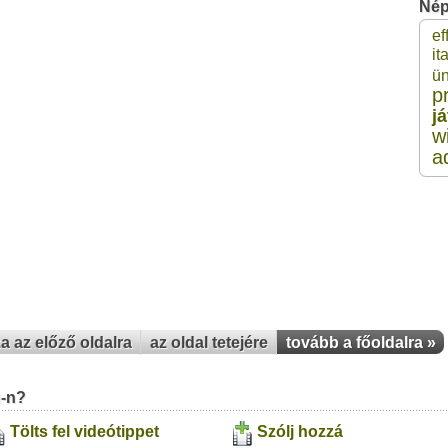
Nép
ef
1
ita
ü
p
1
j
w
1
a
1
1
za az előző oldalra
az oldal tetejére
tovább a főoldalra »
u-n?
Tölts fel videótippet
Szólj hozzá