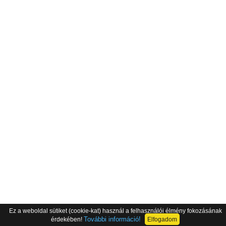
Ez a weboldal sütiket (cookie-kat) használ a felhasználói élmény fokozásának
További információ!
érdekében!
Elfogadom