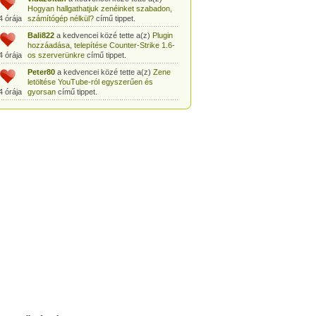
Hogyan hallgathatjuk zenéinket szabadon,
4 órája
számítógép nélkül?
című tippet.
Bali822
a kedvencei közé tette a(z)
Plugin
hozzáadása, telepítése Counter-Strike 1.6-
4 órája
os szerverünkre
című tippet.
Peter80
a kedvencei közé tette a(z)
Zene
letöltése YouTube-ról egyszerűen és
4 órája
gyorsan
című tippet.
Heni77
a kedvencei közé tette a(z)
Counter
Strike: Source Szerver készítés
4 órája
egyszerűen
című tippet.
Zoli94
a kedvencei közé tette a(z)
Counter-
Strike: új pályák telepítése szerverünkre
4 órája
egyszerűen
című tippet.
Csabszii88
a kedvencei közé tette a(z)
MP3 letöltése videóról a VidtoMP3
4 órája
segítségével
című tippet.
Lidiaa
a kedvencei közé tette a(z)
MP3
letöltése videóról a VidtoMP3 segítségével
5 órája
című tippet.
tomanekpetike
a kedvencei közé tette a(z)
Counter Strike: Source Szerver készítés
5 órája
egyszerűen
című tippet.
tomanekpeti
a kedvencei közé tette a(z)
Plugin hozzáadása, telepítése Counter-
5 órája
Strike 1.6-os szerverünkre
című tippet.