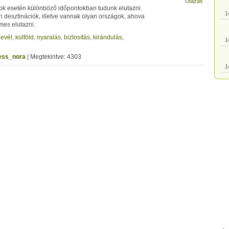
Utazás
k esetén különböző időpontokban tudunk elutazni.
1
ri desztinációk, illetve vannak olyan országok, ahova
es elutazni.
levél
,
külföld
,
nyaralás
,
biztosítás
,
kirándulás
,
1
ress_nora
| Megtekintve: 4303
1
1
1
1
1
1
1