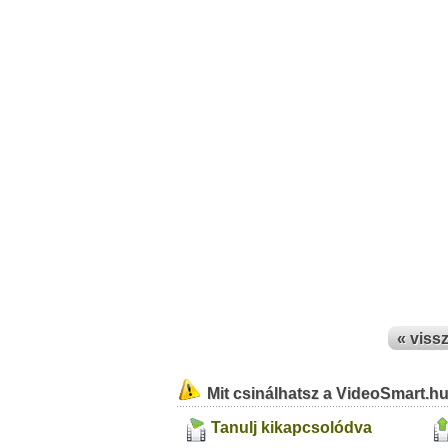
« viss
Mit csinálhatsz a VideoSmart.h
Tanulj kikapcsolódva