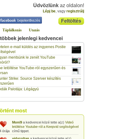
Üdvözlünk
az oldalon!
Lépj be
, vagy
regisztrálj
Feltöltés
Táplálkozás
Utazás
többek jelenlegi kedvencei
gabor733
a kedvencei közé tette a(z)
Leopárdgekkó-etetés egyszerű csipesszel
telen e-mail küldés az ingyenes Postie
4 órája
című tippet.
ítségével
yan mentsünk le zenét YouTube
gabor733
a kedvencei közé tette a(z)
eóról?
Hogyan készítsünk tojáslevest?
című tippet.
4 órája
e letöltése YouTube-ról egyszerűen és
rsan
gabor733
a kedvencei közé tette a(z)
nter Strike: Source Szerver készítés
Hogyan készítsünk fűszeres-paradicsomos
4 órája
pennét?
című tippet.
yszerűen
dák Palotája: Légágyú
gabor733
a kedvencei közé tette a(z)
Babakonyha - Almaszósz készítése 6
4 órája
hónapos kortól
című tippet.
gabor733
a kedvencei közé tette a(z)
történt most
Babakonyha - Alma-banán püré készítése
4 órája
egyszerűen
című tippet.
Moni9
a kedvencei közé tette a(z)
Videó
letöltése Youtube-ról a Keepvid segítségével
4 órája
című tippet.
vidazoltan
a kedvencei közé tette a(z)