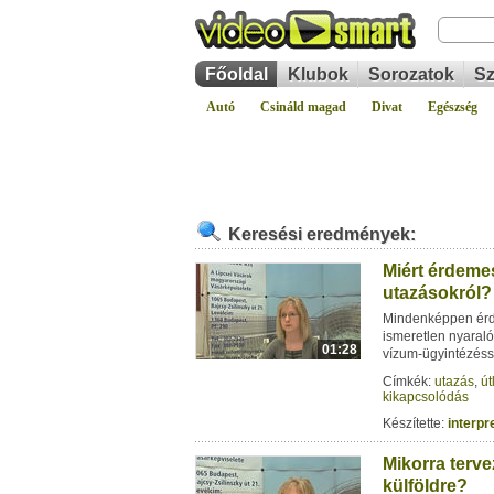
Főoldal
Klubok
Sorozatok
Sz
Autó
Csináld magad
Divat
Egészség
Keresési eredmények:
Miért érdemes
utazásokról?
Mindenképpen érde
ismeretlen nyaraló
01:28
vízum-ügyintézéss
Címkék:
utazás
,
út
kikapcsolódás
Készítette:
interp
Mikorra terv
külföldre?