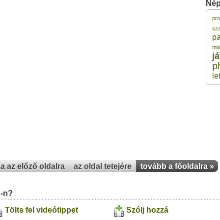
Nép
pr
1
sz
pa
mi
1
j
p
1
le
1
1
za az előző oldalra
az oldal tetejére
tovább a főoldalra »
u-n?
Tölts fel videótippet
Szólj hozzá