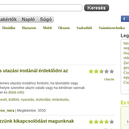
akértők
Napló
Súgó
Háziállat
Háztartás
Mobil
Oktatás
Szabadidő
Számítástechnika
Leg
Név
1
seg
Hog
vid
1
Zen
gyo
 utazási irodánál érdeklődni az
Cou
1
eg
Utazás
Cso
mes utazási irodához fordulni, ha távolabbi vagy
helyre szeretne utazni valaki vagy ha kérdései vannak
1
el és
(
több infó
)
levél
,
külföld
,
nyaralás
,
biztosítás
,
kirándulás
,
Ez 
1
ress_nora
| Megtekintve: 3550
ezzünk kikapcsolódást magunknak
1