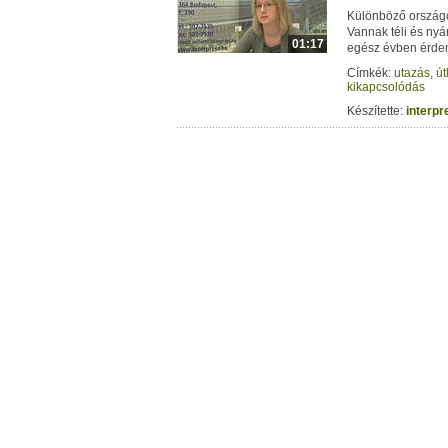
Különböző országo
Vannak téli és nyá
01:17
egész évben érdem
Címkék:
utazás
,
út
kikapcsolódás
Készítette:
interp