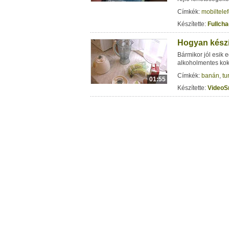
Címkék:
mobiltele
Készítette:
Fullch
Hogyan kész
Bármikor jól esik 
alkoholmentes kokt
Címkék:
banán
,
tu
01:55
Készítette:
VideoS