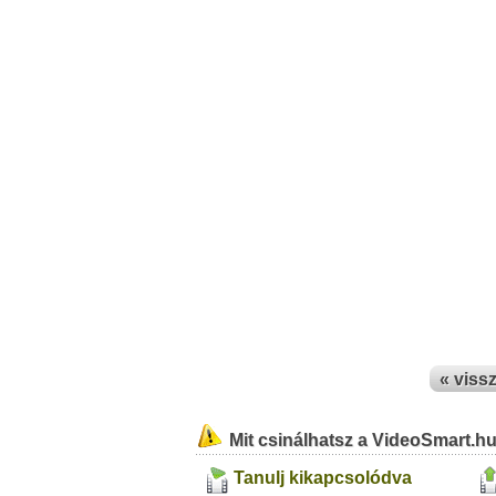
« viss
Mit csinálhatsz a VideoSmart.h
Tanulj kikapcsolódva