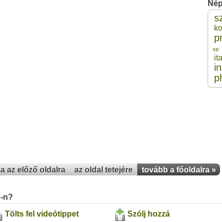
Nép
s
1
k
p
1
xp
ita
i
1
p
1
1
za az előző oldalra
az oldal tetejére
tovább a főoldalra »
u-n?
Tölts fel videótippet
Szólj hozzá