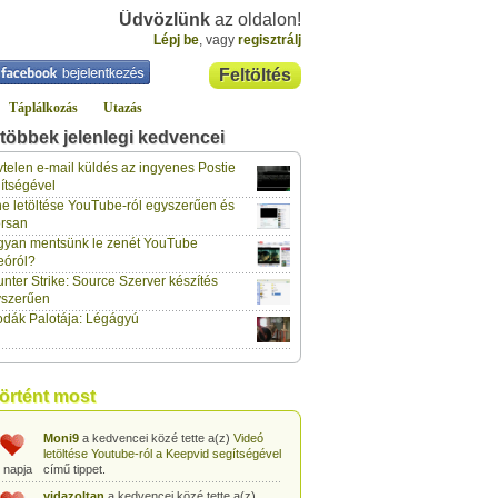
Üdvözlünk
az oldalon!
Lépj be
, vagy
regisztrálj
Feltöltés
Táplálkozás
Utazás
többek jelenlegi kedvencei
gabor733
a kedvencei közé tette a(z)
Leopárdgekkó-etetés egyszerű csipesszel
telen e-mail küldés az ingyenes Postie
 napja
című tippet.
ítségével
e letöltése YouTube-ról egyszerűen és
gabor733
a kedvencei közé tette a(z)
rsan
Hogyan készítsünk tojáslevest?
című tippet.
 napja
yan mentsünk le zenét YouTube
eóról?
gabor733
a kedvencei közé tette a(z)
nter Strike: Source Szerver készítés
Hogyan készítsünk fűszeres-paradicsomos
 napja
pennét?
című tippet.
yszerűen
dák Palotája: Légágyú
gabor733
a kedvencei közé tette a(z)
Babakonyha - Almaszósz készítése 6
 napja
hónapos kortól
című tippet.
gabor733
a kedvencei közé tette a(z)
történt most
Babakonyha - Alma-banán püré készítése
 napja
egyszerűen
című tippet.
Moni9
a kedvencei közé tette a(z)
Videó
letöltése Youtube-ról a Keepvid segítségével
 napja
című tippet.
vidazoltan
a kedvencei közé tette a(z)