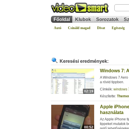
Főoldal
Klubok
Sorozatok
Sz
Autó
Csináld magad
Divat
Egészség
Keresési eredmények:
Windows 7: A
A Windows 7 Aero
a rövid tippben.
Címkék:
windows 
02:19
Készítette:
Theme
Apple iPhone
használata
Az Apple iPhone t
tippeket mutatok b
00:52
rejlő lehetőségeke