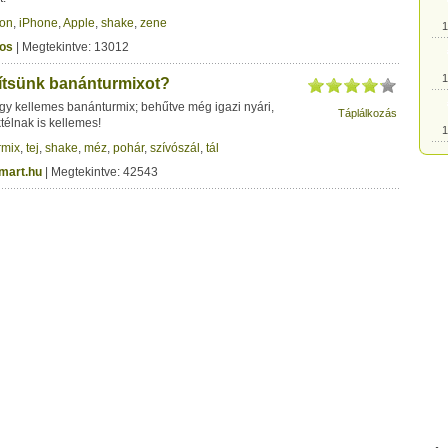
fon
,
iPhone
,
Apple
,
shake
,
zene
1
aos
| Megtekintve: 13012
1
ítsünk banánturmixot?
egy kellemes banánturmix; behűtve még igazi nyári,
Táplálkozás
élnak is kellemes!
1
rmix
,
tej
,
shake
,
méz
,
pohár
,
szívószál
,
tál
mart.hu
| Megtekintve: 42543
1
1
1
1
1
1