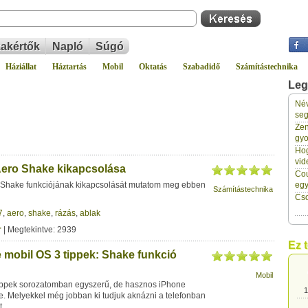
akértők
Napló
Súgó
Háziállat
Háztartás
Mobil
Oktatás
Szabadidő
Számítástechnika
Leg
Név
1
seg
Zen
gyo
1
Hog
vid
ero Shake kikapcsolása
Cou
1
 Shake funkciójának kikapcsolását mutatom meg ebben
eg
Számítástechnika
Cso
7
,
aero
,
shake
,
rázás
,
ablak
1
r
| Megtekintve: 2939
Ez 
 mobil OS 3 tippek: Shake funkció
1
Mobil
ippek sorozatomban egyszerű, de hasznos iPhone
1
e. Melyekkel még jobban ki tudjuk aknázni a telefonban
t.