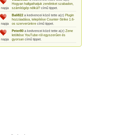
Hogyan hallgathatjuk zenéinket szabadon,
 napja
számítógép nélkül?
című tippet.
Bali822
a kedvencei közé tette a(z)
Plugin
hozzáadása, telepítése Counter-Strike 1.6-
 napja
os szerverünkre
című tippet.
Peter80
a kedvencei közé tette a(z)
Zene
letöltése YouTube-ról egyszerűen és
 napja
gyorsan
című tippet.
Heni77
a kedvencei közé tette a(z)
Counter
Strike: Source Szerver készítés
 napja
egyszerűen
című tippet.
Zoli94
a kedvencei közé tette a(z)
Counter-
Strike: új pályák telepítése szerverünkre
 napja
egyszerűen
című tippet.
Csabszii88
a kedvencei közé tette a(z)
MP3 letöltése videóról a VidtoMP3
 napja
segítségével
című tippet.
Lidiaa
a kedvencei közé tette a(z)
MP3
letöltése videóról a VidtoMP3 segítségével
 napja
című tippet.
tomanekpetike
a kedvencei közé tette a(z)
Counter Strike: Source Szerver készítés
 napja
egyszerűen
című tippet.
tomanekpeti
a kedvencei közé tette a(z)
Plugin hozzáadása, telepítése Counter-
 napja
Strike 1.6-os szerverünkre
című tippet.