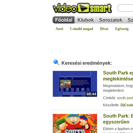
Főoldal
Klubok
Sorozatok
Sz
Autó
Csináld magad
Divat
Egészség
Keresési eredmények:
South Park ep
megtekintés
Megmutatom, hogyan
megtekinteni.
08:44
Címkék:
south par
Készítette:
DjCsab
South Park: 
egyszerűen
Ebben a tippben 