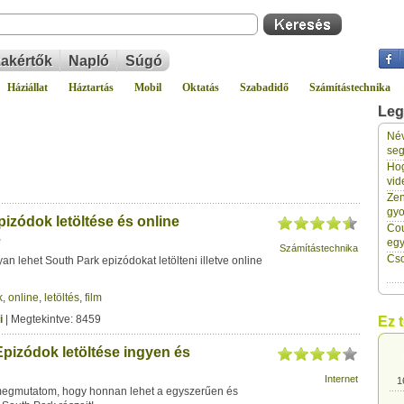
akértők
Napló
Súgó
Háziállat
Háztartás
Mobil
Oktatás
Szabadidő
Számítástechnika
Leg
Név
1
seg
Hog
vid
1
Zen
gyo
izódok letöltése és online
Cou
e
1
eg
Számítástechnika
Cso
 lehet South Park epizódokat letölteni illetve online
1
k
,
online
,
letöltés
,
film
i
| Megtekintve: 8459
Ez 
1
Epizódok letöltése ingyen és
Internet
1
megmutatom, hogy honnan lehet a egyszerűen és