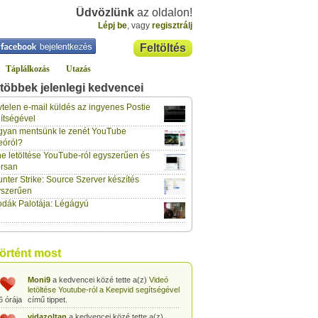
Üdvözlünk
az oldalon!
Lépj be
, vagy
regisztrálj
Feltöltés
Táplálkozás
Utazás
többek jelenlegi kedvencei
gabor733
a kedvencei közé tette a(z)
Leopárdgekkó-etetés egyszerű csipesszel
telen e-mail küldés az ingyenes Postie
6 órája
című tippet.
ítségével
yan mentsünk le zenét YouTube
gabor733
a kedvencei közé tette a(z)
eóról?
Hogyan készítsünk tojáslevest?
című tippet.
6 órája
e letöltése YouTube-ról egyszerűen és
rsan
gabor733
a kedvencei közé tette a(z)
nter Strike: Source Szerver készítés
Hogyan készítsünk fűszeres-paradicsomos
6 órája
pennét?
című tippet.
yszerűen
dák Palotája: Légágyú
gabor733
a kedvencei közé tette a(z)
Babakonyha - Almaszósz készítése 6
6 órája
hónapos kortól
című tippet.
gabor733
a kedvencei közé tette a(z)
történt most
Babakonyha - Alma-banán püré készítése
6 órája
egyszerűen
című tippet.
Moni9
a kedvencei közé tette a(z)
Videó
letöltése Youtube-ról a Keepvid segítségével
6 órája
című tippet.
vidazoltan
a kedvencei közé tette a(z)