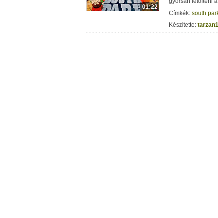
gyorsan letölteni a
01:22
Címkék:
south par
Készítette:
tarzan