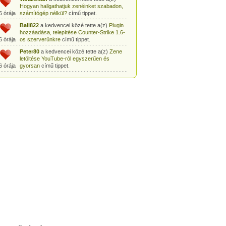
Hogyan hallgathatjuk zenéinket szabadon,
6 órája
számítógép nélkül?
című tippet.
Bali822
a kedvencei közé tette a(z)
Plugin
hozzáadása, telepítése Counter-Strike 1.6-
6 órája
os szerverünkre
című tippet.
Peter80
a kedvencei közé tette a(z)
Zene
letöltése YouTube-ról egyszerűen és
6 órája
gyorsan
című tippet.
Heni77
a kedvencei közé tette a(z)
Counter
Strike: Source Szerver készítés
6 órája
egyszerűen
című tippet.
Zoli94
a kedvencei közé tette a(z)
Counter-
Strike: új pályák telepítése szerverünkre
6 órája
egyszerűen
című tippet.
Csabszii88
a kedvencei közé tette a(z)
MP3 letöltése videóról a VidtoMP3
6 órája
segítségével
című tippet.
Lidiaa
a kedvencei közé tette a(z)
MP3
letöltése videóról a VidtoMP3 segítségével
6 órája
című tippet.
tomanekpetike
a kedvencei közé tette a(z)
Counter Strike: Source Szerver készítés
6 órája
egyszerűen
című tippet.
tomanekpeti
a kedvencei közé tette a(z)
Plugin hozzáadása, telepítése Counter-
6 órája
Strike 1.6-os szerverünkre
című tippet.