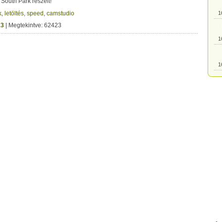
 South Park részeit!
k
,
letöltés
,
speed
,
camstudio
1
13
| Megtekintve: 62423
1
1
1
1
1
1
1
1