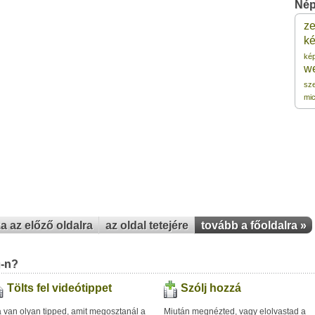
Nép
z
1
ké
ké
w
1
sz
mic
1
1
1
za az előző oldalra
az oldal tetejére
tovább a főoldalra »
u-n?
Tölts fel videótippet
Szólj hozzá
 van olyan tipped, amit megosztanál a
Miután megnézted, vagy elolvastad a