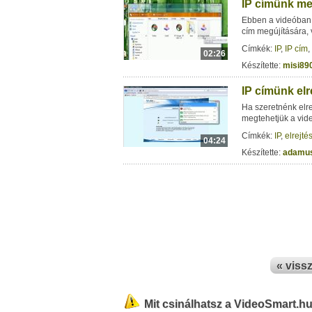
IP címünk me
Ebben a videóban 
cím megújítására, 
Címkék:
IP
,
IP cím
,
02:26
Készítette:
misi89
IP címünk el
Ha szeretnénk elre
megtehetjük a vid
Címkék:
IP
,
elrejté
04:24
Készítette:
adamu
« viss
Mit csinálhatsz a VideoSmart.h