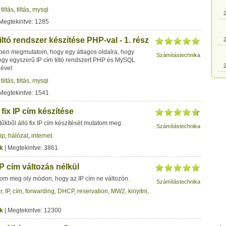
 tiltás
,
tiltás
,
mysql
2
Megtekintve: 1285
iltó rendszer készítése PHP-val - 1. rész
2
ben megmutatom, hogy egy átlagos oldalra, hogy
Számítástechnika
 egy egyszerű IP cím tiltó rendszert PHP és MySQL
2
ével.
 tiltás
,
tiltás
,
mysql
2
Megtekintve: 1541
 fix IP cím készítése
2
űkből álló fix IP cím készítését mutatom meg.
Számítástechnika
ip
,
hálózat
,
internet
2
k
| Megtekintve: 3861
IP cím változás nélkül
2
tom meg oly módon, hogy az IP cím ne változón.
Számítástechnika
r
,
IP
,
cím
,
forwarding
,
DHCP
,
reservation
,
MW2
,
kinyitni
,
2
k
| Megtekintve: 12300
2