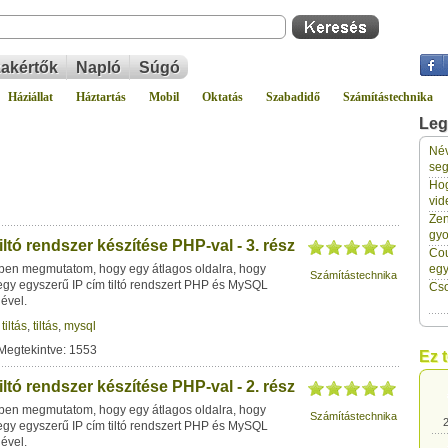
akértők
Napló
Súgó
Háziállat
Háztartás
Mobil
Oktatás
Szabadidő
Számítástechnika
Leg
Név
2
seg
Hog
vid
2
Zen
gyo
iltó rendszer készítése PHP-val - 3. rész
Cou
2
ben megmutatom, hogy egy átlagos oldalra, hogy
eg
Számítástechnika
 egy egyszerű IP cím tiltó rendszert PHP és MySQL
Cso
ével.
2
 tiltás
,
tiltás
,
mysql
Megtekintve: 1553
Ez 
2
iltó rendszer készítése PHP-val - 2. rész
ben megmutatom, hogy egy átlagos oldalra, hogy
Számítástechnika
2
 egy egyszerű IP cím tiltó rendszert PHP és MySQL
ével.