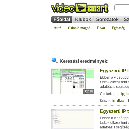
Főoldal
Klubok
Sorozatok
Sz
Autó
Csináld magad
Divat
Egészség
Keresési eredmények:
Egyszerű IP t
Ebben a videótipp
tudtok elkészíteni
adatbázis segítség
11:38
Címkék:
php
,
ip
,
ip
Készítette:
diwat
| 
Egyszerű IP t
Ebben a videótipp
tudtok elkészíteni
adatbázis segítség