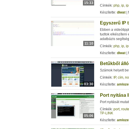
15:33
Címkék:
php
,
ip
,
ip
Készítette:
diwat
| 
Egyszerű IP t
Ebben a videótipp
tudtok elkészíteni
adatbázis segítség
11:10
Címkék:
php
,
ip
,
ip
Készítette:
diwat
| 
Betűkből álló
Számok helyett bet
Címkék:
IP
,
cím
,
no
03:30
Készítette:
amloze
Port nyitása 
Port nyitását muta
Címkék:
port
,
route
TP-LINK
05:06
Készítette:
amloze