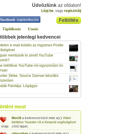
Üdvözlünk
az oldalon!
Lépj be
, vagy
regisztrálj
Feltöltés
Táplálkozás
Utazás
többek jelenlegi kedvencei
gabor733
a kedvencei közé tette a(z)
Leopárdgekkó-etetés egyszerű csipesszel
telen e-mail küldés az ingyenes Postie
 órája
című tippet.
ítségével
yan mentsünk le zenét YouTube
gabor733
a kedvencei közé tette a(z)
eóról?
Hogyan készítsünk tojáslevest?
című tippet.
 órája
e letöltése YouTube-ról egyszerűen és
rsan
gabor733
a kedvencei közé tette a(z)
nter Strike: Source Szerver készítés
Hogyan készítsünk fűszeres-paradicsomos
 órája
pennét?
című tippet.
yszerűen
dák Palotája: Légágyú
gabor733
a kedvencei közé tette a(z)
Babakonyha - Almaszósz készítése 6
 órája
hónapos kortól
című tippet.
gabor733
a kedvencei közé tette a(z)
történt most
Babakonyha - Alma-banán püré készítése
 órája
egyszerűen
című tippet.
Moni9
a kedvencei közé tette a(z)
Videó
letöltése Youtube-ról a Keepvid segítségével
 órája
című tippet.
vidazoltan
a kedvencei közé tette a(z)