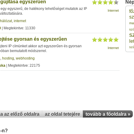
gújítása egyszerűen
Nép
egy egyszerű, de hatékony lehetőséget mutatok az IP
Internet
fő
változtatására.
2
sz
hálózat
,
internet
ma
0
| Megtekintve: 11330
sz
2
s
rejtése gyorsan és egyszerűen
le
2
jteni IP címünket akkor azt egyszerűen és gyorsan
sz
Internet
eóban bemutatott módszerrel.
s
,
hosting
,
webhosting
2
ska
| Megtekintve: 22175
2
za az előző oldalra
az oldal tetejére
tovább a főoldalra »
u-n?