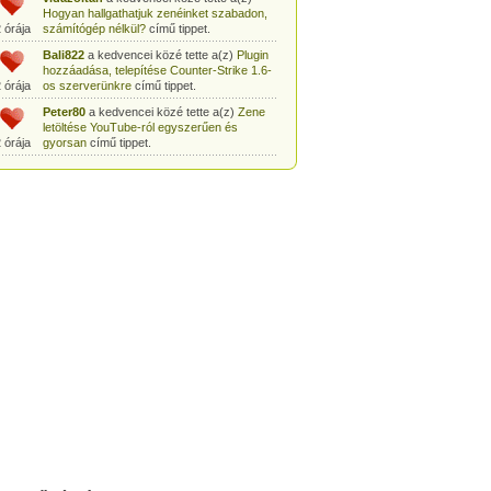
Hogyan hallgathatjuk zenéinket szabadon,
 órája
számítógép nélkül?
című tippet.
Bali822
a kedvencei közé tette a(z)
Plugin
hozzáadása, telepítése Counter-Strike 1.6-
 órája
os szerverünkre
című tippet.
Peter80
a kedvencei közé tette a(z)
Zene
letöltése YouTube-ról egyszerűen és
 órája
gyorsan
című tippet.
Heni77
a kedvencei közé tette a(z)
Counter
Strike: Source Szerver készítés
 órája
egyszerűen
című tippet.
Zoli94
a kedvencei közé tette a(z)
Counter-
Strike: új pályák telepítése szerverünkre
 órája
egyszerűen
című tippet.
Csabszii88
a kedvencei közé tette a(z)
MP3 letöltése videóról a VidtoMP3
 órája
segítségével
című tippet.
Lidiaa
a kedvencei közé tette a(z)
MP3
letöltése videóról a VidtoMP3 segítségével
 órája
című tippet.
tomanekpetike
a kedvencei közé tette a(z)
Counter Strike: Source Szerver készítés
 órája
egyszerűen
című tippet.
tomanekpeti
a kedvencei közé tette a(z)
Plugin hozzáadása, telepítése Counter-
 órája
Strike 1.6-os szerverünkre
című tippet.