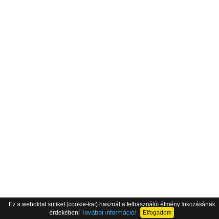
Ez a weboldal sütiket (cookie-kat) használ a felhasználói élmény fokozásának
További információ!
érdekében!
Elfogadom