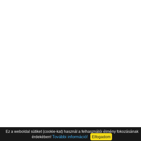
Ez a weboldal sütiket (cookie-kat) használ a felhasználói élmény fokozásának
További információ!
érdekében!
Elfogadom