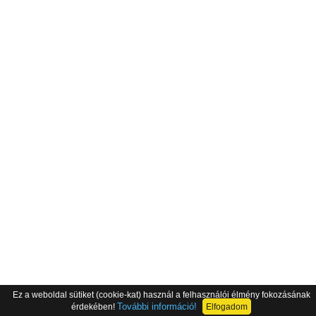
Ez a weboldal sütiket (cookie-kat) használ a felhasználói élmény fokozásának
További információ!
érdekében!
Elfogadom