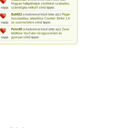
Hogyan hallgathatjuk zenéinket szabadon,
 napja
számítógép nélkül?
című tippet.
Bali822
a kedvencei közé tette a(z)
Plugin
hozzáadása, telepítése Counter-Strike 1.6-
 napja
os szerverünkre
című tippet.
Peter80
a kedvencei közé tette a(z)
Zene
letöltése YouTube-ról egyszerűen és
 napja
gyorsan
című tippet.
Heni77
a kedvencei közé tette a(z)
Counter
Strike: Source Szerver készítés
 napja
egyszerűen
című tippet.
Zoli94
a kedvencei közé tette a(z)
Counter-
Strike: új pályák telepítése szerverünkre
 napja
egyszerűen
című tippet.
Csabszii88
a kedvencei közé tette a(z)
MP3 letöltése videóról a VidtoMP3
 napja
segítségével
című tippet.
Lidiaa
a kedvencei közé tette a(z)
MP3
letöltése videóról a VidtoMP3 segítségével
 napja
című tippet.
tomanekpetike
a kedvencei közé tette a(z)
Counter Strike: Source Szerver készítés
 napja
egyszerűen
című tippet.
tomanekpeti
a kedvencei közé tette a(z)
Plugin hozzáadása, telepítése Counter-
 napja
Strike 1.6-os szerverünkre
című tippet.