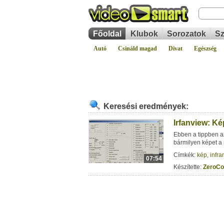
Főoldal
Klubok
Sorozatok
Sz
Autó
Csináld magad
Divat
Egészség
Keresési eredmények:
Irfanview: K
Ebben a tippben a
bármilyen képet a 
Címkék:
kép
,
infra
07:54
Készítette:
ZeroCo