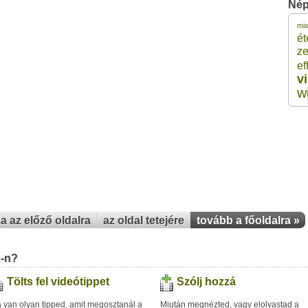
Nép
mi
1
ét
z
ef
1
v
w
1
1
1
za az előző oldalra
az oldal tetejére
tovább a főoldalra »
u-n?
Tölts fel videótippet
Szólj hozzá
 van olyan tipped, amit megosztanál a
Miután megnézted, vagy elolvastad a