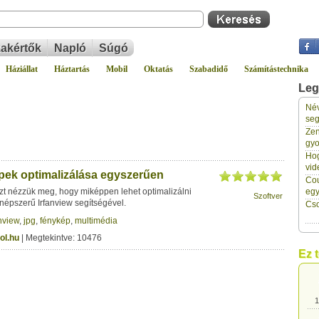
akértők
Napló
Súgó
Háziállat
Háztartás
Mobil
Oktatás
Szabadidő
Számítástechnika
Leg
Név
1
seg
Zen
gyo
1
Hog
vid
épek optimalizálása egyszerűen
Cou
1
zt nézzük meg, hogy miképpen lehet optimalizálni
eg
Szoftver
népszerű Irfanview segítségével.
Cso
nview
,
jpg
,
fénykép
,
multimédia
1
ol.hu
| Megtekintve: 10476
Ez 
1
1