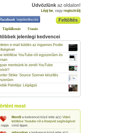
Üdvözlünk
az oldalon!
Lépj be
, vagy
regisztrálj
Feltöltés
Táplálkozás
Utazás
többek jelenlegi kedvencei
gabor733
a kedvencei közé tette a(z)
Leopárdgekkó-etetés egyszerű csipesszel
telen e-mail küldés az ingyenes Postie
 napja
című tippet.
ítségével
e letöltése YouTube-ról egyszerűen és
gabor733
a kedvencei közé tette a(z)
rsan
Hogyan készítsünk tojáslevest?
című tippet.
 napja
yan mentsünk le zenét YouTube
eóról?
gabor733
a kedvencei közé tette a(z)
nter Strike: Source Szerver készítés
Hogyan készítsünk fűszeres-paradicsomos
 napja
pennét?
című tippet.
yszerűen
dák Palotája: Légágyú
gabor733
a kedvencei közé tette a(z)
Babakonyha - Almaszósz készítése 6
 napja
hónapos kortól
című tippet.
gabor733
a kedvencei közé tette a(z)
történt most
Babakonyha - Alma-banán püré készítése
 napja
egyszerűen
című tippet.
Moni9
a kedvencei közé tette a(z)
Videó
letöltése Youtube-ról a Keepvid segítségével
 napja
című tippet.
vidazoltan
a kedvencei közé tette a(z)