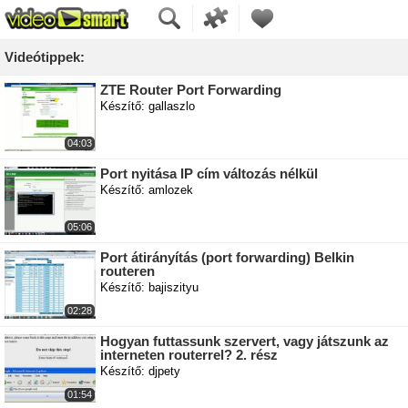
Videótippek:
ZTE Router Port Forwarding
Készítő: gallaszlo
04:03
Port nyitása IP cím változás nélkül
Készítő: amlozek
05:06
Port átirányítás (port forwarding) Belkin
routeren
Készítő: bajiszityu
02:28
Hogyan futtassunk szervert, vagy játszunk az
interneten routerrel? 2. rész
Készítő: djpety
01:54