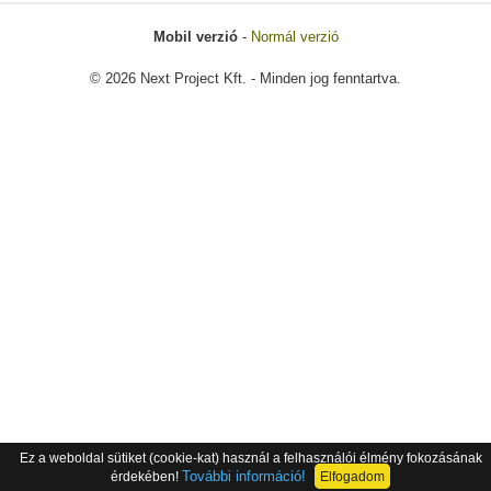
Mobil verzió
-
Normál verzió
© 2026 Next Project Kft. - Minden jog fenntartva.
Ez a weboldal sütiket (cookie-kat) használ a felhasználói élmény fokozásának
További információ!
érdekében!
Elfogadom