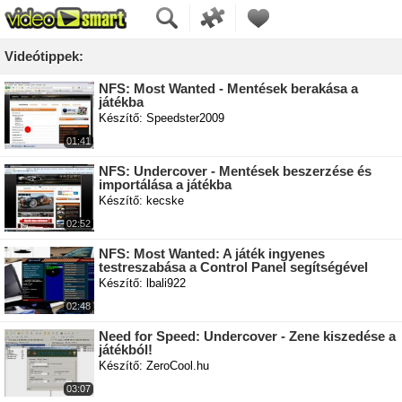
Videótippek:
NFS: Most Wanted - Mentések berakása a
játékba
Készítő: Speedster2009
01:41
NFS: Undercover - Mentések beszerzése és
importálása a játékba
Készítő: kecske
02:52
NFS: Most Wanted: A játék ingyenes
testreszabása a Control Panel segítségével
Készítő: lbali922
02:48
Need for Speed: Undercover - Zene kiszedése a
játékból!
Készítő: ZeroCool.hu
03:07