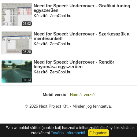
Need for Speed: Undercover - Grafikai tuning
egyszerűen
Készítő: ZeroCool.hu
03:02
Need for Speed: Undercover - Szerkesszük a
mentésünket!
Készítő: ZeroCool.hu
03:28
Need for Speed: Undercover - Rendőr
lenyomása egyszerűen
Készítő: ZeroCool.hu
04:13
Mobil verzió
-
Normál verzió
© 2026 Next Project Kft. - Minden jog fenntartva.
Ez a weboldal sütiket (cookie-kat) használ a felhasználói élmény fokozásának
További információ!
érdekében!
Elfogadom