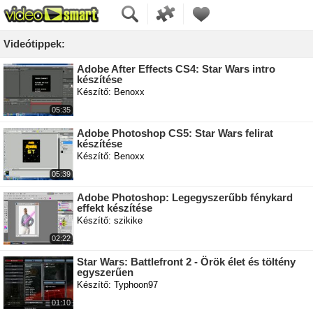
Videótippek:
Adobe After Effects CS4: Star Wars intro
készítése
Készítő: Benoxx
05:35
Adobe Photoshop CS5: Star Wars felirat
készítése
Készítő: Benoxx
05:39
Adobe Photoshop: Legegyszerűbb fénykard
effekt készítése
Készítő: szikike
02:22
Star Wars: Battlefront 2 - Örök élet és töltény
egyszerűen
Készítő: Typhoon97
01:10