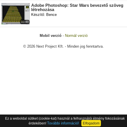
Adobe Photoshop: Star Wars bevezető szöveg
létrehozása
Készítő: Bence
03:49
Mobil verzió
-
Normál verzió
© 2026 Next Project Kft. - Minden jog fenntartva.
Ez a weboldal sütiket (cookie-kat) használ a felhasználói élmény fokozásának
További információ!
érdekében!
Elfogadom