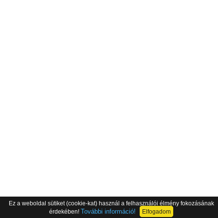
Ez a weboldal sütiket (cookie-kat) használ a felhasználói élmény fokozásának
További információ!
érdekében!
Elfogadom