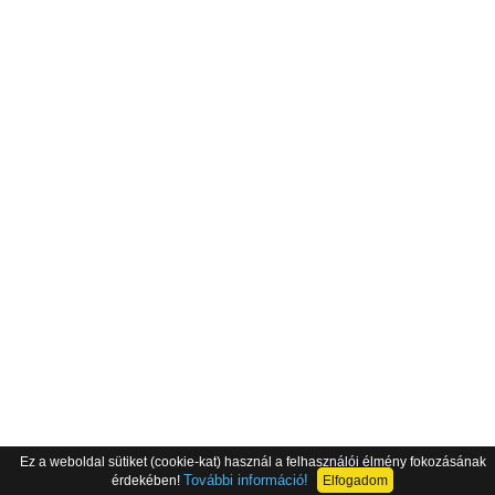
Ez a weboldal sütiket (cookie-kat) használ a felhasználói élmény fokozásának
További információ!
érdekében!
Elfogadom