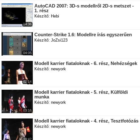
AutoCAD 2007: 3D-s modellről 2D-s metszet -
1. rész
Készítő: Hebi
14:36
Counter-Strike 1.6: Modellre írás egyszerűen
Készítő: JoZsi123
04:05
Modell karrier fiataloknak - 6. rész, Nehézségek
Készítő: newyork
02:14
Modell karrier fiataloknak - 5. rész, Külföldi
munka
Készítő: newyork
03:16
Modell karrier fiataloknak - 4. rész, Tesztfotózás
Készítő: newyork
03:42