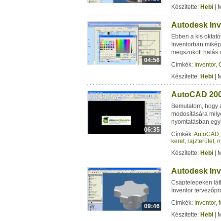
Készítette:
Hebi
| 
Autodesk Inv
Ebben a kis oktató
Inventorban mikép
megszokott hatás i
04:56
Címkék:
Inventor
,
Készítette:
Hebi
| 
AutoCAD 2007
Bemutatom, hogy a
modosítására mily
nyomtatásban egy
06:35
Címkék:
AutoCAD
keret
,
rajzterület
,
n
Készítette:
Hebi
| 
Autodesk Inv
Csaptelepeken lát
Inventor tervezőp
Címkék:
Inventor
,
09:46
Készítette:
Hebi
| 