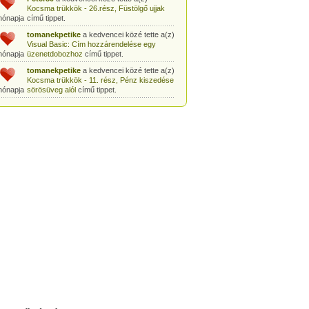
Kocsma trükkök - 26.rész, Füstölgő ujjak
hónapja
című tippet.
tomanekpetike
a kedvencei közé tette a(z)
Visual Basic: Cím hozzárendelése egy
hónapja
üzenetdobozhoz
című tippet.
tomanekpetike
a kedvencei közé tette a(z)
Kocsma trükkök - 11. rész, Pénz kiszedése
hónapja
sörösüveg alól
című tippet.
tomanekpetike
a kedvencei közé tette a(z)
Egyszerű bűvésztrükk: Pénz kiszedése
hónapja
gyufásdobozból
című tippet.
tomanekpetike
a kedvencei közé tette a(z)
Csodák Palotája: Coriolis-szoba
című tippet.
hónapja
tomanekpeti
a kedvencei közé tette a(z)
Sminkleckék - 1. rész: tusvonal készítése
hónapja
című tippet.
tomanekpeti
a kedvencei közé tette a(z)
Sminkleckék - 8.rész: Hogyan tanuljunk
hónapja
meg sminkelni?
című tippet.
tomanekpeti
a kedvencei közé tette a(z)
Öltönyvásárlás - 2. rész, Méretválasztás
hónapja
című tippet.
tomanekpeti
a kedvencei közé tette a(z)
Sminkleckék - 6.rész: a smink szerepe a
hónapja
hétköznapokban
című tippet.