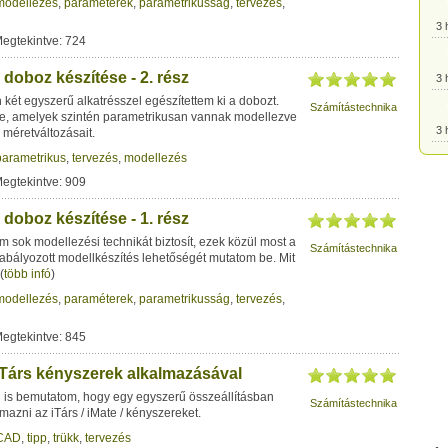
modellezés
,
paraméterek
,
parametrikusság
,
tervezés
,
3 
Megtekintve: 724
doboz készítése - 2. rész
3 
két egyszerű alkatrésszel egészítettem ki a dobozt.
Számítástechnika
ele, amelyek szintén parametrikusan vannak modellezve
3 
 méretváltozásait.
parametrikus
,
tervezés
,
modellezés
Megtekintve: 909
3 
doboz készítése - 1. rész
3 
m sok modellezési technikát biztosít, ezek közül most a
Számítástechnika
abályozott modellkészítés lehetőségét mutatom be. Mit
(
több infó
)
3 
modellezés
,
paraméterek
,
parametrikusság
,
tervezés
,
Megtekintve: 845
3 
 iTárs kényszerek alkalmazásával
3 
l is bemutatom, hogy egy egyszerű összeállításban
Számítástechnika
mazni az iTárs / iMate / kényszereket.
CAD
,
tipp
,
trükk
,
tervezés
3 