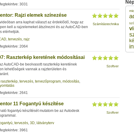
Nép
Megtekintve: 3031
mic
3 
entor: Rajzi elemek színezése
a
videóban arra kaphat választ az érdeklődő, hogy az
sz
Számítástechnika
pen kell a rajzelemeket átszínezni és az AutoCAD-ben
v
3 
s elérhetjük.
s
CAD
,
tervezés
,
rajz
ké
i
3 
Megtekintve: 2064
: Raszterkép keretének módosításai
3 
z AutoCAD-be beolvasott raszterkép keretének
Szoftver
en lehetőségek vannak a rajzterületen és
aránt.
3 
,
raszterkép
,
tervezés
,
tervezőprogram
,
módosítás
,
yomtatás
Megtekintve: 2641
entor 11 Fogantyú készítése
ható fogantyú készítését mutatom be az Autodesk
Szoftver
rogrammal.
fogantyú
,
tervezés
,
3D
,
látványterv
Megtekintve: 3961