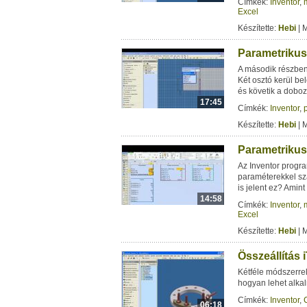
Címkék:
Inventor
,
Excel
Készítette:
Hebi
| 
Parametrikus 
A második részben 
Két osztó kerül b
és követik a doboz
17:45
Címkék:
Inventor
,
Készítette:
Hebi
| 
Parametrikus 
Az Inventor progra
paraméterekkel sz
is jelent ez? Amint
14:58
Címkék:
Inventor
,
Excel
Készítette:
Hebi
| 
Összeállítás
Kétféle módszerre
hogyan lehet alkal
Címkék:
Inventor
,
06:18