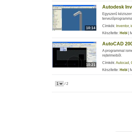
Autodesk Inv
Egyszerű kéziszer
tervezőprogramma
Címkék:
Inventor
,
10:14
Készítette:
Hebi
| 
AutoCAD 200
A programmal isme
rejtelmeiből.
Címkék:
Autocad
,
10:21
Készítette:
Hebi
| 
/ 2