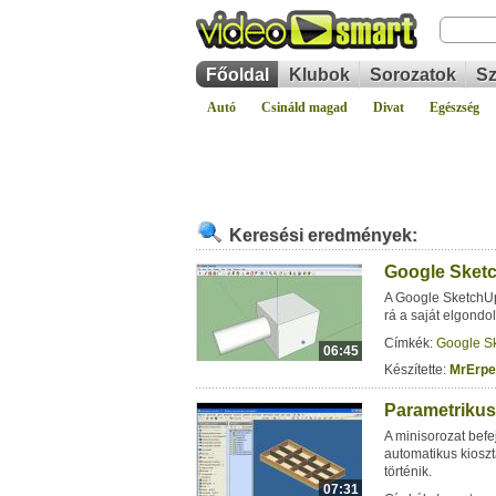
Főoldal
Klubok
Sorozatok
Sz
Autó
Csináld magad
Divat
Egészség
Keresési eredmények:
Google Sketc
A Google SketchUp
rá a saját elgondo
Címkék:
Google S
06:45
Készítette:
MrErpe
Parametrikus 
A minisorozat befe
automatikus kiosz
történik.
07:31