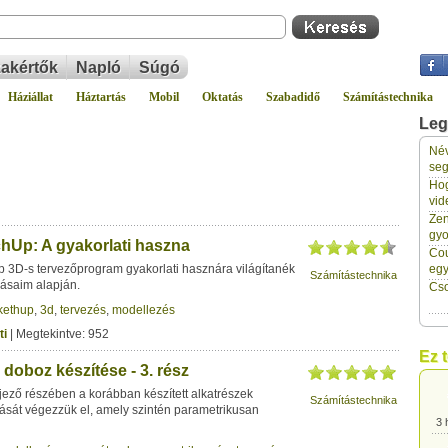
akértők
Napló
Súgó
Háziállat
Háztartás
Mobil
Oktatás
Szabadidő
Számítástechnika
Leg
Név
3 
seg
Hog
vid
3 
Zen
gyo
hUp: A gyakorlati haszna
Cou
3 
 3D-s tervezőprogram gyakorlati hasznára világítanék
eg
Számítástechnika
lásaim alapján.
Cso
kethup
,
3d
,
tervezés
,
modellezés
3 
ti
| Megtekintve: 952
Ez 
doboz készítése - 3. rész
3 
jező részében a korábban készített alkatrészek
Számítástechnika
tását végezzük el, amely szintén parametrikusan
3 