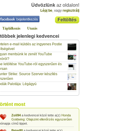
Üdvözlünk
az oldalon!
Lépj be
, vagy
regisztrálj
Feltöltés
Táplálkozás
Utazás
többek jelenlegi kedvencei
klaus70
a kedvencei közé tette a(z)
Lockerz meghívó és regisztráció
című
telen e-mail küldés az ingyenes Postie
hónapja
tippet.
ítségével
yan mentsünk le zenét YouTube
vidazoltan
a kedvencei közé tette a(z)
eóról?
Hogyan csinálják a négy ász kártyatrükköt?
hónapja
című tippet.
e letöltése YouTube-ról egyszerűen és
rsan
vidazoltan
a kedvencei közé tette a(z)
nter Strike: Source Szerver készítés
Egyszerű kártyatrükk: Kártyalap kitalálása
hónapja
trükkösen
című tippet.
yszerűen
dák Palotája: Légágyú
vidazoltan
a kedvencei közé tette a(z)
Egyszerű kártyatrükk: Megváltozó
hónapja
kártyalap a pakli tetején
című tippet.
vidazoltan
a kedvencei közé tette a(z)
történt most
Egyszerű kártyatrükk: STOP!
című tippet.
hónapja
Zoli94
a kedvencei közé tette a(z)
Honda
Goldwing: Olajszint ellenőrzés egyszerűen
hónapja
című tippet.
Peter80
a kedvencei közé tette a(z)