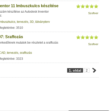
entor 11 Imbuszkulcs készítése
szám készítése az Autodesk Inventor
Szoftver
l.
imbuszkulcs
,
tervezés
,
3D
,
látványterv
Megtekintve: 3510
7: Sraffozás
rkedőknek mutatok be részletet a sraffozás
Szoftver
CAD
,
tervezés
,
sraffozás
Megtekintve: 3323
1. oldal
2