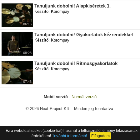
Tanuljunk dobolni! Alapkíséretek 1.
Készítő: Korompay
06:16
Tanuljunk dobolni! Gyakorlatok kézrendekkel
Készítő: Korompay
08:28
Tanuljunk dobolni! Ritmusgyakorlatok
Készítő: Korompay
07:46
Mobil verzió
-
Normál verzió
© 2026 Next Project Kft. - Minden jog fenntartva.
Ez a weboldal sütiket (cookie-kat) használ a felhasználói élmény fokozásának
További információ!
érdekében!
Elfogadom