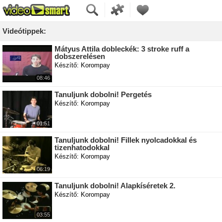
Videótippek:
Mátyus Attila dobleckék: 3 stroke ruff a
dobszerelésen
Készítő: Korompay
08:46
Tanuljunk dobolni! Pergetés
Készítő: Korompay
01:51
Tanuljunk dobolni! Fillek nyolcadokkal és
tizenhatodokkal
Készítő: Korompay
06:19
Tanuljunk dobolni! Alapkíséretek 2.
Készítő: Korompay
03:55